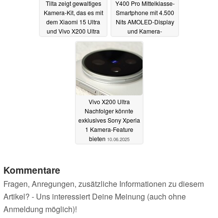
Tilta zeigt gewaltiges
Y400 Pro Mittelklasse-
Kamera-Kit, das es mit
Smartphone mit 4.500
dem Xiaomi 15 Ultra
Nits AMOLED-Display
und Vivo X200 Ultra
und Kamera-
aufnehmen soll
Kompromissen
13.06.2025
10.06.2025
Vivo X200 Ultra
Nachfolger könnte
exklusives Sony Xperia
1 Kamera-Feature
bieten
10.06.2025
Kommentare
Fragen, Anregungen, zusätzliche Informationen zu diesem
Artikel? - Uns interessiert Deine Meinung (auch ohne
Anmeldung möglich)!