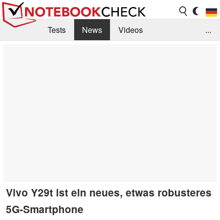
Tests
News
Videos
...
Benchmarks & Tech
Externe Tests
Kaufberatung
Deals
Suche
Jobs
Forum
Vivo Y29t ist ein neues, etwas robusteres
5G-Smartphone