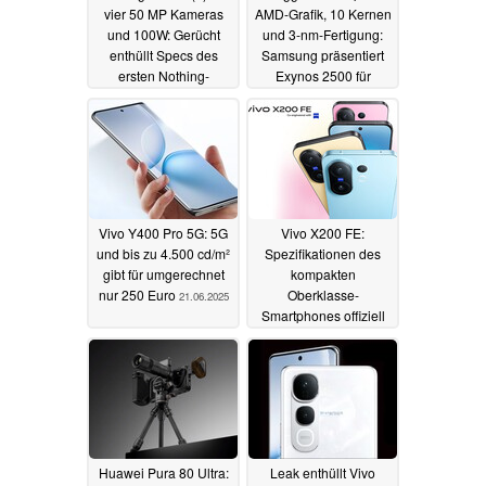
vier 50 MP Kameras
AMD-Grafik, 10 Kernen
und 100W: Gerücht
und 3-nm-Fertigung:
enthüllt Specs des
Samsung präsentiert
ersten Nothing-
Exynos 2500 für
Flaggschiffs
Galaxy Z Flip7
23.06.2025
23.06.2025
Vivo Y400 Pro 5G: 5G
Vivo X200 FE:
und bis zu 4.500 cd/m²
Spezifikationen des
gibt für umgerechnet
kompakten
nur 250 Euro
Oberklasse-
21.06.2025
Smartphones offiziell
bestätigt
20.06.2025
Huawei Pura 80 Ultra:
Leak enthüllt Vivo