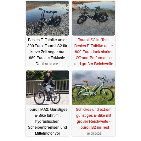
25.06.2025
19.06.2025
Bestes E-Fatbike unter
Touroll S2 im Test:
800 Euro: Touroll S2 für
Bestes E-Fatbike unter
kurze Zeit sogar nur
800 Euro dank starker
689 Euro im Exklusiv-
Offroad-Performance
Deal
und großer Reichweite
18.06.2025
13.06.2025
Touroll MA2: Günstiges
Schickes und extrem
E-Bike fährt mit
günstiges E-Bike mit
hydraulischen
großer Reichweite -
Scheibenbremsen und
Touroll B2 im Test
Mittelmotor vor
16.05.2025
27.05.2025