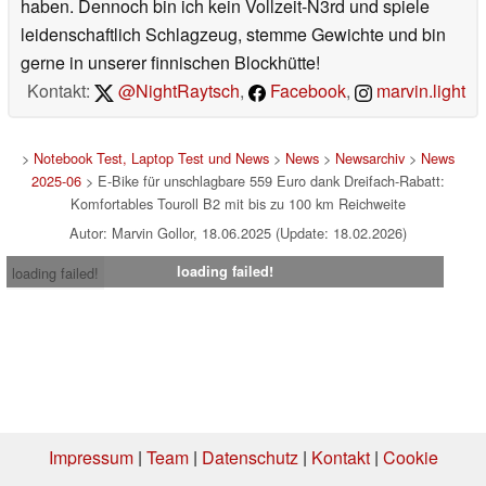
haben. Dennoch bin ich kein Vollzeit-N3rd und spiele
leidenschaftlich Schlagzeug, stemme Gewichte und bin
gerne in unserer finnischen Blockhütte!
Kontakt:
@NightRaytsch
,
Facebook
,
marvin.light
>
Notebook Test, Laptop Test und News
>
News
>
Newsarchiv
>
News
2025-06
> E-Bike für unschlagbare 559 Euro dank Dreifach-Rabatt:
Komfortables Touroll B2 mit bis zu 100 km Reichweite
Autor: Marvin Gollor, 18.06.2025 (Update: 18.02.2026)
loading failed!
loading failed!
Impressum
|
Team
|
Datenschutz
|
Kontakt
|
Cookie
Einstellungen