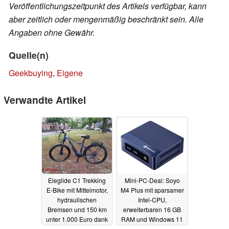
Veröffentlichungszeitpunkt des Artikels verfügbar, kann
aber zeitlich oder mengenmäßig beschränkt sein. Alle
Angaben ohne Gewähr.
Quelle(n)
Geekbuying
,
Eigene
Verwandte Artikel
Eleglide C1 Trekking
Mini-PC-Deal: Soyo
E-Bike mit Mittelmotor,
M4 Plus mit sparsamer
hydraulischen
Intel-CPU,
Bremsen und 150 km
erweiterbaren 16 GB
unter 1.000 Euro dank
RAM und Windows 11
Exklusiv-Rabatt
Pro für 93 Euro