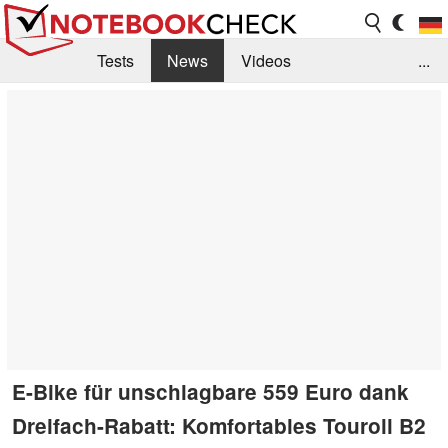
Tests
News
Videos
...
Benchmarks & Tech
Externe Tests
Kaufberatung
Deals
Suche
Jobs
Forum
E-Bike für unschlagbare 559 Euro dank
Dreifach-Rabatt: Komfortables Touroll B2