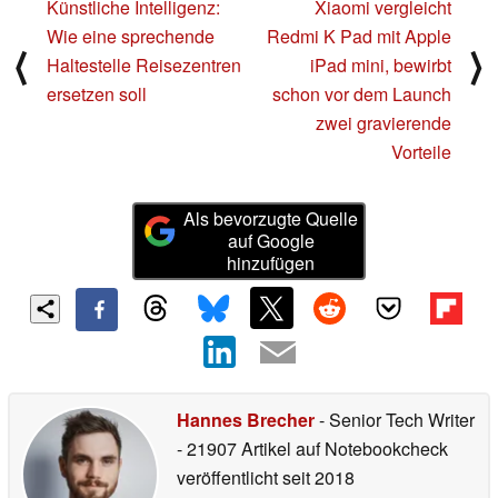
Künstliche Intelligenz:
Xiaomi vergleicht
Wie eine sprechende
Redmi K Pad mit Apple
⟨
⟩
Haltestelle Reisezentren
iPad mini, bewirbt
ersetzen soll
schon vor dem Launch
zwei gravierende
Vorteile
Als bevorzugte Quelle
auf Google
hinzufügen
Hannes Brecher
- Senior Tech Writer
- 21907 Artikel auf Notebookcheck
veröffentlicht
seit 2018