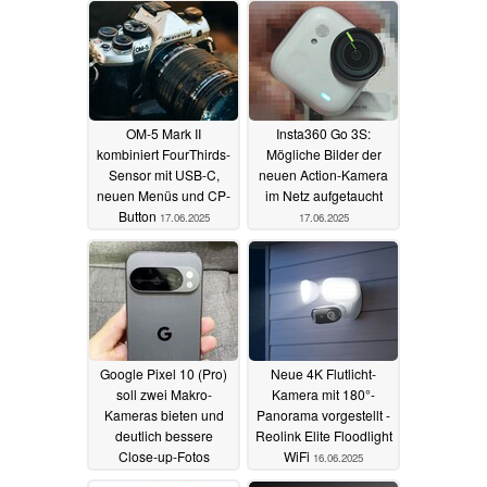
OM-5 Mark II
Insta360 Go 3S:
kombiniert FourThirds-
Mögliche Bilder der
Sensor mit USB-C,
neuen Action-Kamera
neuen Menüs und CP-
im Netz aufgetaucht
Button
17.06.2025
17.06.2025
Google Pixel 10 (Pro)
Neue 4K Flutlicht-
soll zwei Makro-
Kamera mit 180°-
Kameras bieten und
Panorama vorgestellt -
deutlich bessere
Reolink Elite Floodlight
Close-up-Fotos
WiFi
16.06.2025
ermöglichen
16.06.2025