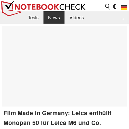
Tests
News
Videos
...
Benchmarks & Tech
Externe Tests
Kaufberatung
Deals
Suche
Jobs
Forum
Film Made in Germany: Leica enthüllt
Monopan 50 für Leica M6 und Co.