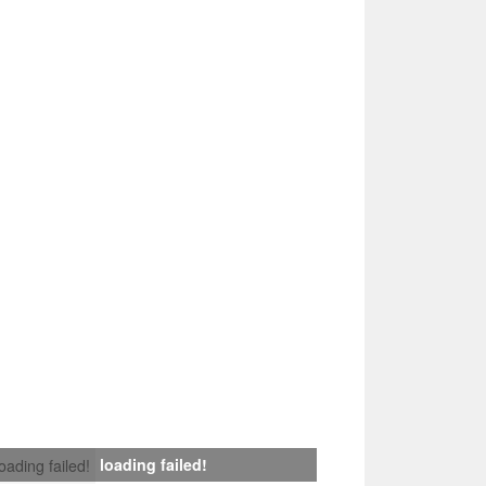
loading failed!
loading failed!