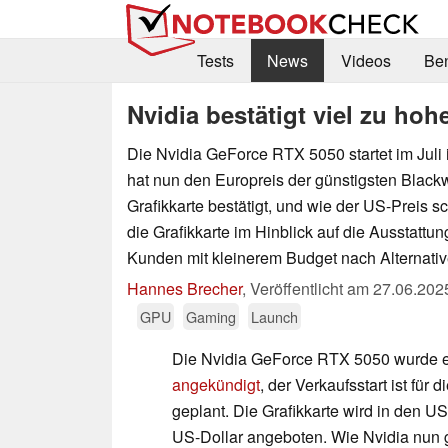
Tests
News
Videos
Be
Nvidia bestätigt viel zu ho
Die Nvidia GeForce RTX 5050 startet im Juli 
hat nun den Europreis der günstigsten Black
Grafikkarte bestätigt, und wie der US-Preis sc
die Grafikkarte im Hinblick auf die Ausstattun
Kunden mit kleinerem Budget nach Alternati
Hannes Brecher
,
Veröffentlicht am
27.06.202
GPU
Gaming
Launch
Die Nvidia GeForce RTX 5050 wurde e
angekündigt
, der Verkaufsstart ist für d
geplant. Die Grafikkarte wird in den 
US-Dollar angeboten. Wie Nvidia nun