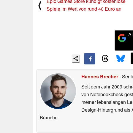
Epic Games Store kündigt kostenlose
⟨
Spiele im Wert von rund 40 Euro an
Al
Hannes Brecher
- Seni
Seit dem Jahr 2009 schre
von Notebookcheck gest
meiner lebenslangen Lei
Design-Hintergrund als A
Branche.