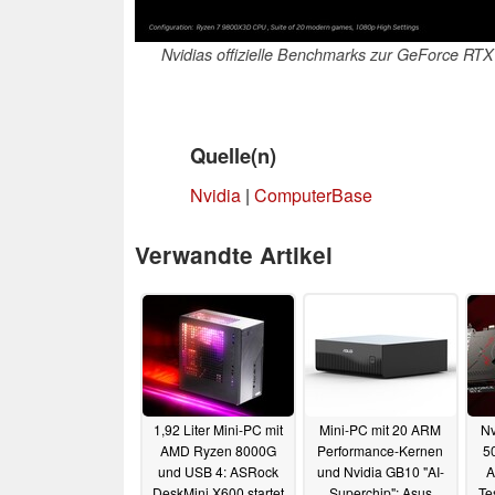
Nvidias offizielle Benchmarks zur GeForce RTX
Quelle(n)
Nvidia
|
ComputerBase
Verwandte Artikel
1,92 Liter Mini-PC mit
Mini-PC mit 20 ARM
Nv
AMD Ryzen 8000G
Performance-Kernen
50
und USB 4: ASRock
und Nvidia GB10 "AI-
A
DeskMini X600 startet
Superchip": Asus
Te