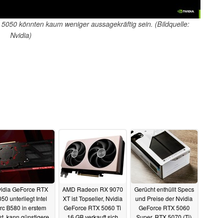
 5050 könnten kaum weniger aussagekräftig sein. (Bildquelle:
Nvidia)
idia GeForce RTX
AMD Radeon RX 9070
Gerücht enthüllt Specs
50 unterliegt Intel
XT ist Topseller, Nvidia
und Preise der Nvidia
rc B580 in erstem
GeForce RTX 5060 Ti
GeForce RTX 5060
st, kann günstigere
16 GB verkauft sich
Super, RTX 5070 (Ti)