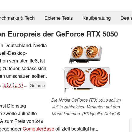
nchmarks & Tech
Externe Tests
Kaufberatung
Deal
hen Europreis der GeForce RTX 5050
in Deutschland. Nvidia
well-Desktop-
hon vermuten ließ, ist
g zu teuer, sodass sich
ven umschauen sollten.
5
🇺🇸
🇪🇸
...
Geforce
Die Nvidia GeForce RTX 5050 soll im
rst Dienstag
Juli in zahlreichen Varianten auf den
ie zweite Julihälfte
Markt kommen. (Bildquelle: Colorful)
USA zum Preis von 249
 gegenüber
ComputerBase
offiziell bestätigt hat,