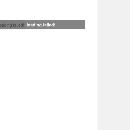
loading failed!
loading failed!