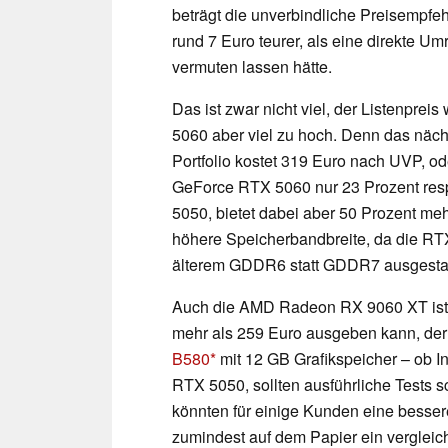
beträgt die unverbindliche Preisempfe
rund 7 Euro teurer, als eine direkte 
vermuten lassen hätte.
Das ist zwar nicht viel, der Listenprei
5060 aber viel zu hoch. Denn das näch
Portfolio kostet 319 Euro nach UVP, o
GeForce RTX 5060 nur 23 Prozent resp
5050, bietet dabei aber 50 Prozent m
höhere Speicherbandbreite, da die RT
älterem GDDR6 statt GDDR7 ausgestatt
Auch die AMD Radeon RX 9060 XT is
mehr als 259 Euro ausgeben kann, der 
B580
mit 12 GB Grafikspeicher – ob In
RTX 5050, sollten ausführliche Tests 
könnten für einige Kunden eine besse
zumindest auf dem Papier ein vergleic