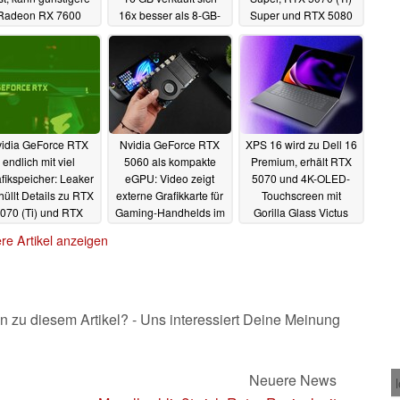
Radeon RX 7600
16x besser als 8-GB-
Super und RTX 5080
kaum übertreffen
Modell
Super
02.07.2025
01.07.2025
03.07.2025
idia GeForce RTX
Nvidia GeForce RTX
XPS 16 wird zu Dell 16
endlich mit viel
5060 als kompakte
Premium, erhält RTX
fikspeicher: Leaker
eGPU: Video zeigt
5070 und 4K-OLED-
hüllt Details zu RTX
externe Grafikkarte für
Touchscreen mit
070 (Ti) und RTX
Gaming-Handhelds im
Gorilla Glass Victus
80 Super
Detail
30.06.2025
27.06.2025
26.06.2025
re Artikel anzeigen
n zu diesem Artikel? - Uns interessiert Deine Meinung
Neuere News