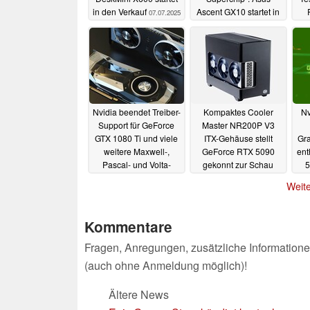
in den Verkauf
Ascent GX10 startet in
07.07.2025
Kürze
07.07.2025
Nvidia beendet Treiber-
Kompaktes Cooler
Nv
Support für GeForce
Master NR200P V3
GTX 1080 Ti und viele
ITX-Gehäuse stellt
Gra
weitere Maxwell-,
GeForce RTX 5090
ent
Pascal- und Volta-
gekonnt zur Schau
5
GPUs
50
01.07.2025
30.06.2025
Weite
Kommentare
Fragen, Anregungen, zusätzliche Informatione
(auch ohne Anmeldung möglich)!
Ältere News