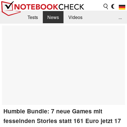
Tests
News
Videos
...
Benchmarks & Tech
Externe Tests
Kaufberatung
Deals
Suche
Jobs
Forum
Humble Bundle: 7 neue Games mit
fesselnden Stories statt 161 Euro jetzt 17