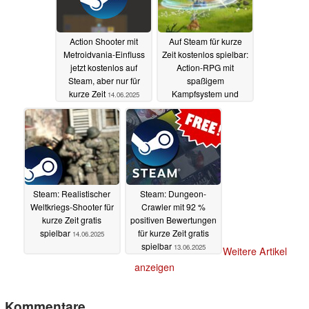
Action Shooter mit
Auf Steam für kurze
Metroidvania-Einfluss
Zeit kostenlos spielbar:
jetzt kostenlos auf
Action-RPG mit
Steam, aber nur für
spaßigem
kurze Zeit
Kampfsystem und
14.06.2025
jeder Menge Loot
14.06.2025
Steam: Realistischer
Steam: Dungeon-
Weltkriegs-Shooter für
Crawler mit 92 %
kurze Zeit gratis
positiven Bewertungen
spielbar
für kurze Zeit gratis
14.06.2025
spielbar
13.06.2025
Weitere Artikel
anzeigen
Kommentare