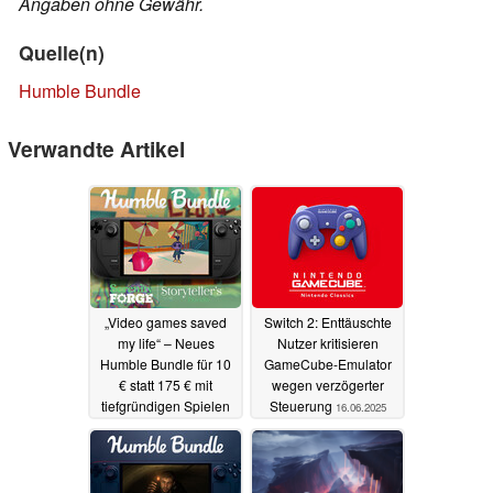
Angaben ohne Gewähr.
Quelle(n)
Humble Bundle
Verwandte Artikel
„Video games saved
Switch 2: Enttäuschte
my life“ – Neues
Nutzer kritisieren
Humble Bundle für 10
GameCube-Emulator
€ statt 175 € mit
wegen verzögerter
tiefgründigen Spielen
Steuerung
16.06.2025
21.06.2025