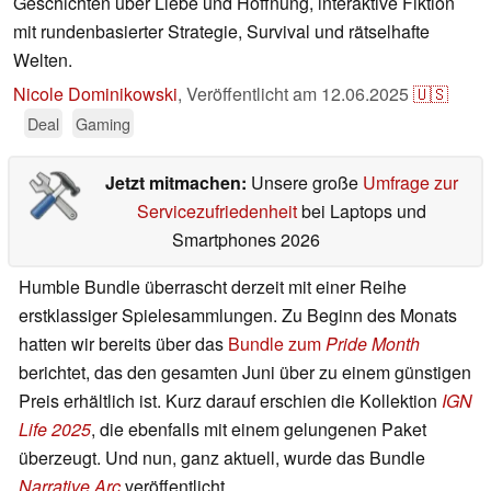
Geschichten über Liebe und Hoffnung, interaktive Fiktion
mit rundenbasierter Strategie, Survival und rätselhafte
Welten.
Nicole Dominikowski
,
Veröffentlicht am
12.06.2025
🇺🇸
Deal
Gaming
Jetzt mitmachen:
Unsere große
Umfrage zur
Servicezufriedenheit
bei Laptops und
Smartphones 2026
Humble Bundle überrascht derzeit mit einer Reihe
erstklassiger Spielesammlungen. Zu Beginn des Monats
hatten wir bereits über das
Bundle zum
Pride Month
berichtet, das den gesamten Juni über zu einem günstigen
Preis erhältlich ist. Kurz darauf erschien die Kollektion
IGN
Life 2025
, die ebenfalls mit einem gelungenen Paket
überzeugt. Und nun, ganz aktuell, wurde das Bundle
Narrative Arc
veröffentlicht.