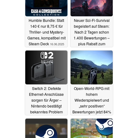
Humble Bundle: Statt
Neuer Sci-Fi-Survival
140 € nur 8,75 € für
begeistert auf Steam:
Thriller- und Mystery-
Nach 2 Tagen schon
Games, kompatibel mit
1.400 Bewertungen –
Steam Deck
plus Rabatt zum
16.06.2025
Launch
15.06.2025
Switch 2: Defekte
Open-World-RPG mit
Ethernet-Anschlüsse
hohem
sorgen für Ärger –
Wiederspielwert und
Nintendo bestätigt
„sehr positiven“
bekanntes Problem
Bewertungen jetzt 84%
günstiger auf Steam
15.06.2025
und GOG
14.06.2025