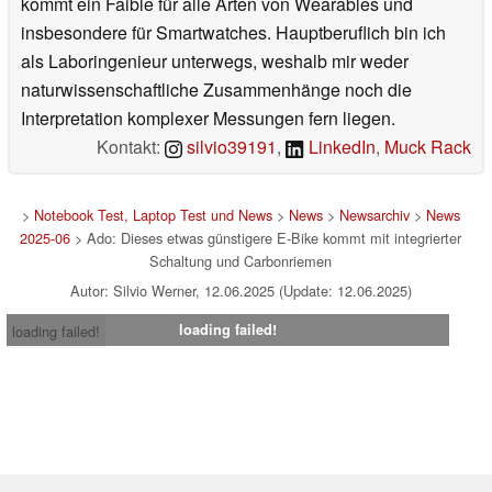
kommt ein Faible für alle Arten von Wearables und
insbesondere für Smartwatches. Hauptberuflich bin ich
als Laboringenieur unterwegs, weshalb mir weder
naturwissenschaftliche Zusammenhänge noch die
Interpretation komplexer Messungen fern liegen.
Kontakt:
silvio39191
,
LinkedIn
,
Muck Rack
>
Notebook Test, Laptop Test und News
>
News
>
Newsarchiv
>
News
2025-06
> Ado: Dieses etwas günstigere E-Bike kommt mit integrierter
Schaltung und Carbonriemen
Autor: Silvio Werner, 12.06.2025 (Update: 12.06.2025)
loading failed!
loading failed!