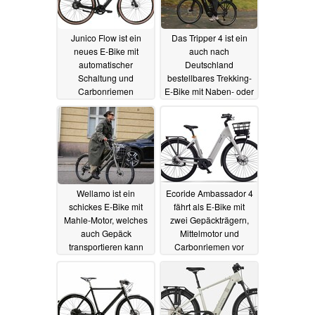
Junico Flow ist ein
Das Tripper 4 ist ein
neues E-Bike mit
auch nach
automatischer
Deutschland
Schaltung und
bestellbares Trekking-
Carbonriemen
E-Bike mit Naben- oder
Mittelmotor
24.06.2025
15.06.2025
Wellamo ist ein
Ecoride Ambassador 4
schickes E-Bike mit
fährt als E-Bike mit
Mahle-Motor, welches
zwei Gepäckträgern,
auch Gepäck
Mittelmotor und
transportieren kann
Carbonriemen vor
14.06.2025
14.06.2025