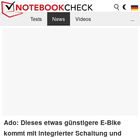
Tests
News
Videos
...
Benchmarks & Tech
Externe Tests
Kaufberatung
Deals
Suche
Jobs
Forum
Ado: Dieses etwas günstigere E-Bike
kommt mit integrierter Schaltung und