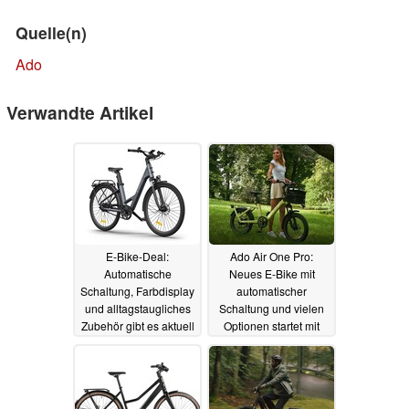
Quelle(n)
Ado
Verwandte Artikel
E-Bike-Deal:
Ado Air One Pro:
Automatische
Neues E-Bike mit
Schaltung, Farbdisplay
automatischer
und alltagstaugliches
Schaltung und vielen
Zubehör gibt es aktuell
Optionen startet mit
für unter 1.200 Euro
Rabatt
25.08.2025
01.11.2025