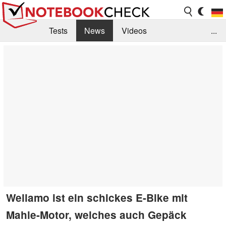
Tests
News
Videos
...
Benchmarks & Tech
Externe Tests
Kaufberatung
Deals
Suche
Jobs
Forum
Wellamo ist ein schickes E-Bike mit
Mahle-Motor, welches auch Gepäck