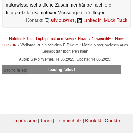
naturwissenschaftliche Zusammenhänge noch die
Interpretation komplexer Messungen fern liegen.
Kontakt:
silvio39191
,
LinkedIn
,
Muck Rack
>
Notebook Test, Laptop Test und News
>
News
>
Newsarchiv
>
News
2025-06
> Wellamo ist ein schickes E-Bike mit Mahle-Motor, welches auch
Gepäck transportieren kann
Autor: Silvio Werner, 14.06.2025 (Update: 14.06.2025)
loading failed!
loading failed!
Impressum
|
Team
|
Datenschutz
|
Kontakt
|
Cookie
Einstellungen
| 07.08.2026 03:04