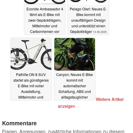
Ecoride Ambassador 4
Pelago Olari: Neues E-
fährt als E-Bike mit
Bike kommt mit
zwei Gepäckträgern,
unauffälligem Design
Mittelmotor und
und unterstützt einen
Carbonriemen vor
Gepäckträger
14.06.2025
14.06.2025
Pathlite:ON 8 SUV
Canyon: Neues E-Bike
startet als günstigeres
kommt mit
E-Bike mit voller
automatischer
Ausstattung,
Schaltung, ABS und
Mittelmotor und
alltagstauglicher
Weitere Artikel
langem Federweg
Ausstattung
12.06.2025
anzeigen
13.06.2025
Kommentare
Fragen, Anregungen, zusätzliche Informationen zu diesem