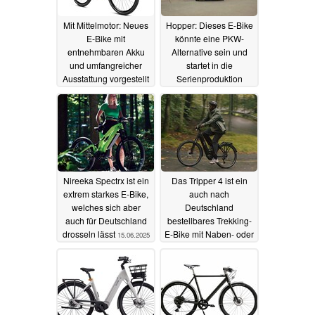
Mit Mittelmotor: Neues
Hopper: Dieses E-Bike
E-Bike mit
könnte eine PKW-
entnehmbaren Akku
Alternative sein und
und umfangreicher
startet in die
Ausstattung vorgestellt
Serienproduktion
05.07.2025
15.06.2025
Nireeka Spectrx ist ein
Das Tripper 4 ist ein
extrem starkes E-Bike,
auch nach
welches sich aber
Deutschland
auch für Deutschland
bestellbares Trekking-
drosseln lässt
E-Bike mit Naben- oder
15.06.2025
Mittelmotor
15.06.2025