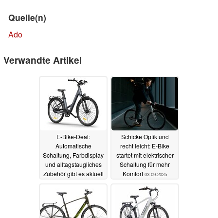
Quelle(n)
Ado
Verwandte Artikel
E-Bike-Deal:
Schicke Optik und
Automatische
recht leicht: E-Bike
Schaltung, Farbdisplay
startet mit elektrischer
und alltagstaugliches
Schaltung für mehr
Zubehör gibt es aktuell
Komfort
03.09.2025
für unter 1.200 Euro
01.11.2025