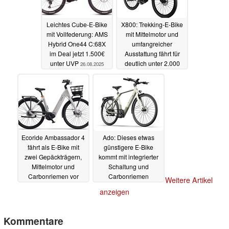
Leichtes Cube-E-Bike
X800: Trekking-E-Bike
mit Vollfederung: AMS
mit Mittelmotor und
Hybrid One44 C:68X
umfangreicher
im Deal jetzt 1.500€
Ausstattung fährt für
unter UVP
deutlich unter 2.000
26.08.2025
Euro vor
26.08.2025
Ecoride Ambassador 4
Ado: Dieses etwas
fährt als E-Bike mit
günstigere E-Bike
zwei Gepäckträgern,
kommt mit integrierter
Mittelmotor und
Schaltung und
Carbonriemen vor
Carbonriemen
Weitere Artikel
14.06.2025
12.06.2025
anzeigen
Kommentare