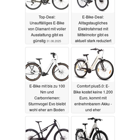
Top-Deal:
E-Bike-Deal:
Unauffälliges E-Bike
Alltagstaugliches
von Diamant mit voller
Elektrofahrrad mit
Ausstattung gibt es
Mittelmotor gibt es
günstig
aktuell stark reduziert
31.08.2025
29.08.2025
E-Bike mit bis zu 100
Comfort plus5.0: E-
Nm und
Bike kostet keine 1.200
Carbonriemen:
Euro, kommt mit
Sturmvogel Evo bleibt
entnehmbarem Akku -
wohl eher am Boden
und eher
ungewöhnlicher Motor-
27.08.2025
Position
27.08.2025