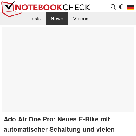
Tests
News
Videos
...
Benchmarks & Tech
Externe Tests
Kaufberatung
Deals
Suche
Jobs
Forum
Ado Air One Pro: Neues E-Bike mit
automatischer Schaltung und vielen