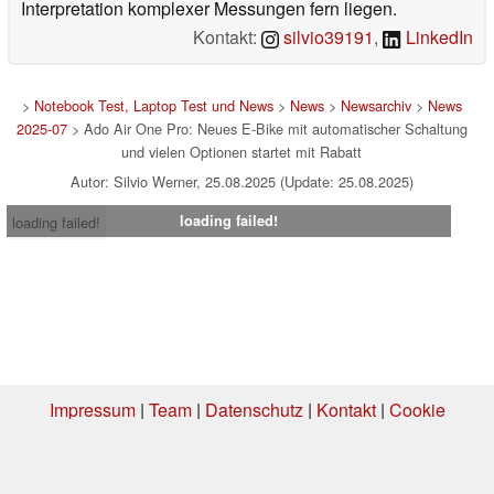
Interpretation komplexer Messungen fern liegen.
Kontakt:
silvio39191
,
LinkedIn
>
Notebook Test, Laptop Test und News
>
News
>
Newsarchiv
>
News
2025-07
> Ado Air One Pro: Neues E-Bike mit automatischer Schaltung
und vielen Optionen startet mit Rabatt
Autor: Silvio Werner, 25.08.2025 (Update: 25.08.2025)
loading failed!
loading failed!
Impressum
|
Team
|
Datenschutz
|
Kontakt
|
Cookie
Einstellungen
| 01.08.2026 14:54
* Beim Kauf über einen Affiliate-Link kann Notebookcheck eine Vergütung
erhalten. Vielen Dank für Ihre Unterstützung!.