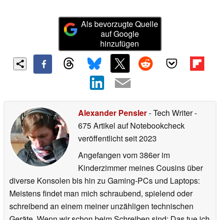
Als bevorzugte Quelle
auf Google
hinzufügen
Alexander Pensler
- Tech Writer
-
675 Artikel auf Notebookcheck
veröffentlicht
seit 2023
Angefangen vom 386er im
Kinderzimmer meines Cousins über
diverse Konsolen bis hin zu Gaming-PCs und Laptops:
Meistens findet man mich schraubend, spielend oder
schreibend an einem meiner unzähligen technischen
Geräte. Wenn wir schon beim Schreiben sind: Das tue ich