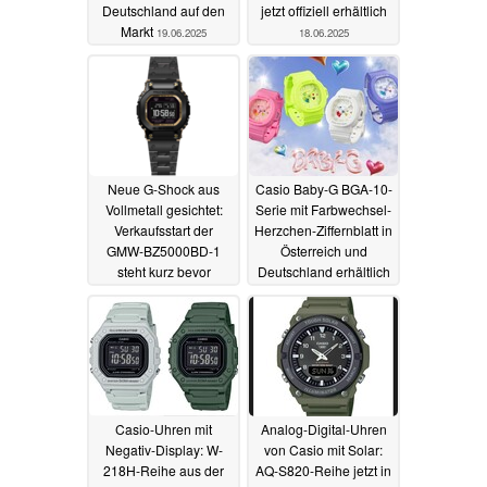
Deutschland auf den
jetzt offiziell erhältlich
Markt
19.06.2025
18.06.2025
Neue G-Shock aus
Casio Baby-G BGA-10-
Vollmetall gesichtet:
Serie mit Farbwechsel-
Verkaufsstart der
Herzchen-Ziffernblatt in
GMW-BZ5000BD-1
Österreich und
steht kurz bevor
Deutschland erhältlich
15.06.2025
13.06.2025
Casio-Uhren mit
Analog-Digital-Uhren
Negativ-Display: W-
von Casio mit Solar:
218H-Reihe aus der
AQ-S820-Reihe jetzt in