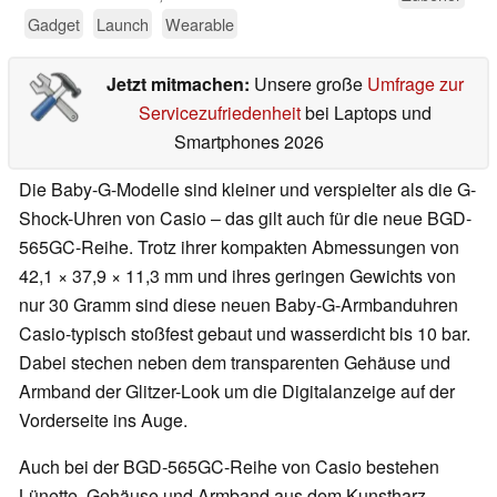
Gadget
Launch
Wearable
Jetzt mitmachen:
Unsere große
Umfrage zur
Servicezufriedenheit
bei Laptops und
Smartphones 2026
Die Baby-G-Modelle sind kleiner und verspielter als die G-
Shock-Uhren von Casio – das gilt auch für die neue BGD-
565GC-Reihe. Trotz ihrer kompakten Abmessungen von
42,1 × 37,9 × 11,3 mm und ihres geringen Gewichts von
nur 30 Gramm sind diese neuen Baby-G-Armbanduhren
Casio-typisch stoßfest gebaut und wasserdicht bis 10 bar.
Dabei stechen neben dem transparenten Gehäuse und
Armband der Glitzer-Look um die Digitalanzeige auf der
Vorderseite ins Auge.
Auch bei der BGD-565GC-Reihe von Casio bestehen
Lünette, Gehäuse und Armband aus dem Kunstharz