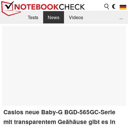
Tests
News
Videos
...
Benchmarks & Tech
Externe Tests
Kaufberatung
Deals
Suche
Jobs
Forum
Casios neue Baby-G BGD-565GC-Serie
mit transparentem Geähäuse gibt es in