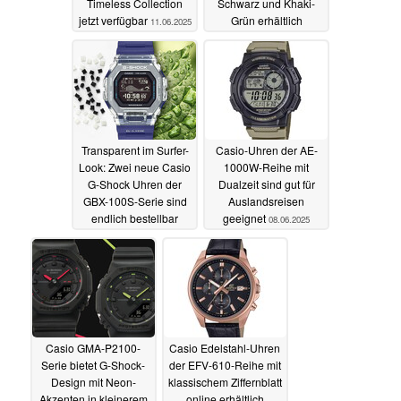
Timeless Collection
Schwarz und Khaki-
jetzt verfügbar
Grün erhältlich
11.06.2025
11.06.2025
Transparent im Surfer-
Casio-Uhren der AE-
Look: Zwei neue Casio
1000W-Reihe mit
G-Shock Uhren der
Dualzeit sind gut für
GBX-100S-Serie sind
Auslandsreisen
endlich bestellbar
geeignet
08.06.2025
09.06.2025
Casio GMA-P2100-
Casio Edelstahl-Uhren
Serie bietet G-Shock-
der EFV-610-Reihe mit
Design mit Neon-
klassischem Ziffernblatt
Akzenten in kleinerem
online erhältlich