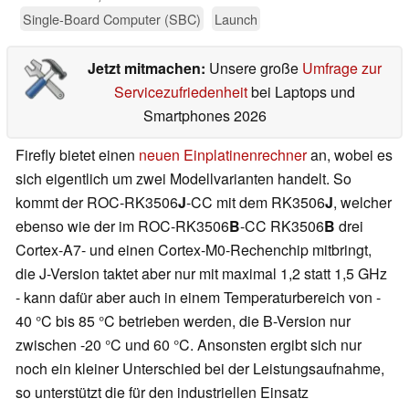
Single-Board Computer (SBC)
Launch
Jetzt mitmachen:
Unsere große
Umfrage zur
Servicezufriedenheit
bei Laptops und
Smartphones 2026
Firefly bietet einen
neuen Einplatinenrechner
an, wobei es
sich eigentlich um zwei Modellvarianten handelt. So
kommt der ROC-RK3506
J
-CC mit dem RK3506
J
, welcher
ebenso wie der im ROC-RK3506
B
-CC RK3506
B
drei
Cortex-A7- und einen Cortex-M0-Rechenchip mitbringt,
die J-Version taktet aber nur mit maximal 1,2 statt 1,5 GHz
- kann dafür aber auch in einem Temperaturbereich von -
40 °C bis 85 °C betrieben werden, die B-Version nur
zwischen -20 °C und 60 °C. Ansonsten ergibt sich nur
noch ein kleiner Unterschied bei der Leistungsaufnahme,
so unterstützt die für den industriellen Einsatz