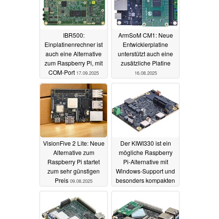
IBR500:
ArmSoM CM1: Neue
Einplatinenrechner ist
Entwicklerplatine
auch eine Alternative
unterstützt auch eine
zum Raspberry Pi, mit
zusätzliche Platine
COM-Port
17.09.2025
16.08.2025
VisionFive 2 Lite: Neue
Der KIWI330 ist ein
Alternative zum
mögliche Raspberry
Raspberry Pi startet
Pi-Alternative mit
zum sehr günstigen
Windows-Support und
Preis
besonders kompakten
09.08.2025
Abmessungen
10.07.2025