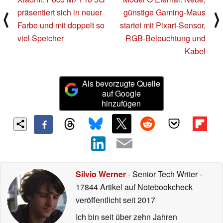
präsentiert sich in neuer
günstige Gaming-Maus
⟨
⟩
Farbe und mit doppelt so
startet mit Pixart-Sensor,
viel Speicher
RGB-Beleuchtung und
Kabel
Als bevorzugte Quelle
auf Google
hinzufügen
Silvio Werner
- Senior Tech Writer
-
17844 Artikel auf Notebookcheck
veröffentlicht
seit 2017
Ich bin seit über zehn Jahren