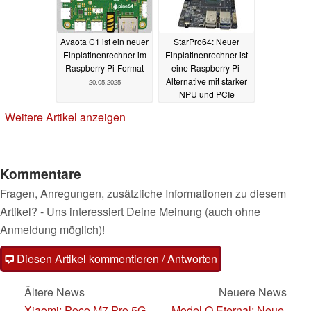
Avaota C1 ist ein neuer
StarPro64: Neuer
Einplatinenrechner im
Einplatinenrechner ist
Raspberry Pi-Format
eine Raspberry Pi-
Alternative mit starker
20.05.2025
NPU und PCIe
18.05.2025
Weitere Artikel anzeigen
Kommentare
Fragen, Anregungen, zusätzliche Informationen zu diesem
Artikel? - Uns interessiert Deine Meinung (auch ohne
Anmeldung möglich)!
Diesen Artikel kommentieren / Antworten
Ältere News
Neuere News
Xiaomi: Poco M7 Pro 5G
Model O Eternal: Neue,