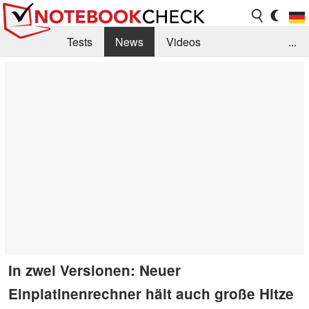
Tests
News
Videos
...
Benchmarks & Tech
Externe Tests
Kaufberatung
Deals
Suche
Jobs
Forum
In zwei Versionen: Neuer
Einplatinenrechner hält auch große Hitze