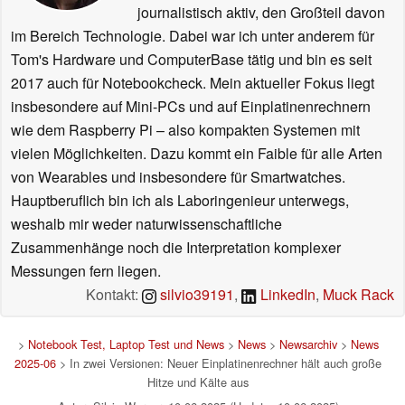
journalistisch aktiv, den Großteil davon
im Bereich Technologie. Dabei war ich unter anderem für
Tom's Hardware und ComputerBase tätig und bin es seit
2017 auch für Notebookcheck. Mein aktueller Fokus liegt
insbesondere auf Mini-PCs und auf Einplatinenrechnern
wie dem Raspberry Pi – also kompakten Systemen mit
vielen Möglichkeiten. Dazu kommt ein Faible für alle Arten
von Wearables und insbesondere für Smartwatches.
Hauptberuflich bin ich als Laboringenieur unterwegs,
weshalb mir weder naturwissenschaftliche
Zusammenhänge noch die Interpretation komplexer
Messungen fern liegen.
Kontakt:
silvio39191
,
LinkedIn
,
Muck Rack
>
Notebook Test, Laptop Test und News
>
News
>
Newsarchiv
>
News
2025-06
> In zwei Versionen: Neuer Einplatinenrechner hält auch große
Hitze und Kälte aus