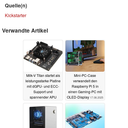
Quelle(n)
Kickstarter
Verwandte Artikel
Milk-V Titan startet als
Mini-PC-Case
leistungsstarke Platine
verwandelt den
mit dGPU- und ECC-
Raspberry Pi 5 in
Support und
einen Gaming-PC mit
spannender APU
OLED-Display
17.08.2025
12.01.2026