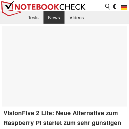
Tests
News
Videos
...
Benchmarks & Tech
Externe Tests
Kaufberatung
Deals
Suche
Jobs
Forum
VisionFive 2 Lite: Neue Alternative zum
Raspberry Pi startet zum sehr günstigen