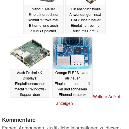
NanoPi: Neuer
Für anspruchsvolle
Einplatinenrechner
Anwendungen: next-
kommt mit zweimal
RAP8 ist ein neuer
Ethernet und auch
Einplatinenrechner
eMMC-Speicher
auch mit Core i7
29.06.2025
23.06.2025
Auch für drei 4K-
Orange Pi R2S startet
Displays:
als neuer
Einplatinenrechner
Einplatinenrechner mit
macht mit Windows-
viel und schnellem
Support dem
Ethernet
14.06.2025
Weitere Artikel
Raspberry Pi Profi-
anzeigen
Konkurrenz
21.06.2025
Kommentare
Fragen, Anregungen, zusätzliche Informationen zu diesem