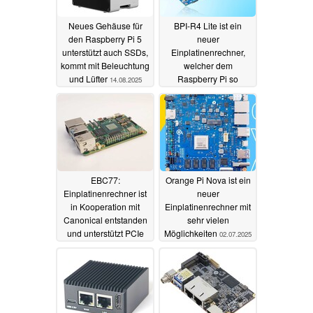
Neues Gehäuse für
BPI-R4 Lite ist ein
den Raspberry Pi 5
neuer
unterstützt auch SSDs,
Einplatinenrechner,
kommt mit Beleuchtung
welcher dem
und Lüfter
Raspberry Pi so
14.08.2025
einiges Vorraus hat
02.08.2025
EBC77:
Orange Pi Nova ist ein
Einplatinenrechner ist
neuer
in Kooperation mit
Einplatinenrechner mit
Canonical entstanden
sehr vielen
und unterstützt PCIe
Möglichkeiten
02.07.2025
17.07.2025