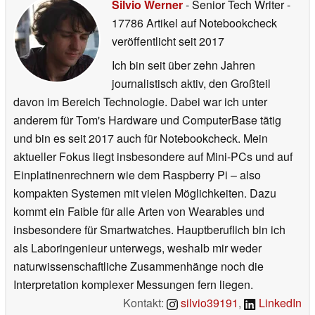
Silvio Werner
- Senior Tech Writer
-
17786 Artikel auf Notebookcheck
veröffentlicht
seit 2017
Ich bin seit über zehn Jahren
journalistisch aktiv, den Großteil
davon im Bereich Technologie. Dabei war ich unter
anderem für Tom's Hardware und ComputerBase tätig
und bin es seit 2017 auch für Notebookcheck. Mein
aktueller Fokus liegt insbesondere auf Mini-PCs und auf
Einplatinenrechnern wie dem Raspberry Pi – also
kompakten Systemen mit vielen Möglichkeiten. Dazu
kommt ein Faible für alle Arten von Wearables und
insbesondere für Smartwatches. Hauptberuflich bin ich
als Laboringenieur unterwegs, weshalb mir weder
naturwissenschaftliche Zusammenhänge noch die
Interpretation komplexer Messungen fern liegen.
Kontakt:
silvio39191
,
LinkedIn