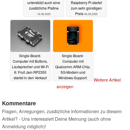
unterstützt auch eine
Raspberry Pi startet
zusätzliche Platine
zum sehr günstigen
Preis
16.08.2025
09.08.2025
Single-Board-
Single-Board-
Computer mit Buttons,
Computer mit
Lautsprecher und Wi-Fi
Qualcomm ARM-Chip,
6: Fruit Jam RP2350
5G-Modem und
startet in den Verkauf
Windows-Support:
Weitere Artikel
Particle Tachyon startet
06.08.2025
anzeigen
in den Verkauf
05.08.2025
Kommentare
Fragen, Anregungen, zusätzliche Informationen zu diesem
Artikel? - Uns interessiert Deine Meinung (auch ohne
Anmeldung möglich)!