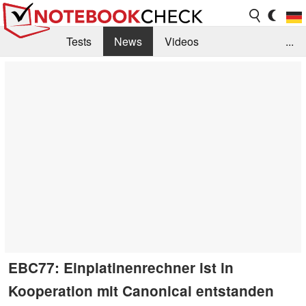
Tests
News
Videos
...
Benchmarks & Tech
Externe Tests
Kaufberatung
Deals
Suche
Jobs
Forum
EBC77: Einplatinenrechner ist in
Kooperation mit Canonical entstanden