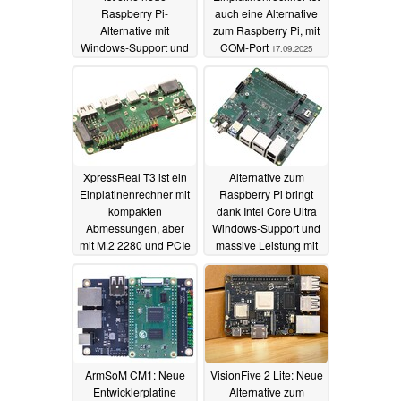
Raspberry Pi-
auch eine Alternative
Alternative mit
zum Raspberry Pi, mit
Windows-Support und
COM-Port
17.09.2025
Raspberry-Chip
18.09.2025
XpressReal T3 ist ein
Alternative zum
Einplatinenrechner mit
Raspberry Pi bringt
kompakten
dank Intel Core Ultra
Abmessungen, aber
Windows-Support und
mit M.2 2280 und PCIe
massive Leistung mit
20.08.2025
19.08.2025
ArmSoM CM1: Neue
VisionFive 2 Lite: Neue
Entwicklerplatine
Alternative zum