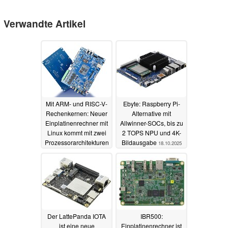
Verwandte Artikel
Mit ARM- und RISC-V-
Ebyte: Raspberry Pi-
Rechenkernen: Neuer
Alternative mit
Einplatinenrechner mit
Allwinner-SOCs, bis zu
Linux kommt mit zwei
2 TOPS NPU und 4K-
Prozessorarchitekturen
Bildausgabe
18.10.2025
gleichzeitig
18.10.2025
Der LattePanda IOTA
IBR500:
ist eine neue
Einplatinenrechner ist