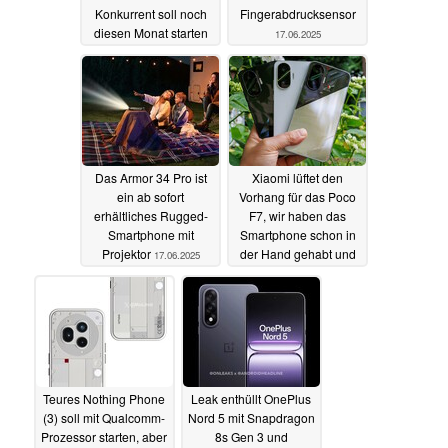
Konkurrent soll noch
Fingerabdrucksensor
diesen Monat starten
17.06.2025
17.06.2025
Das Armor 34 Pro ist
Xiaomi lüftet den
ein ab sofort
Vorhang für das Poco
erhältliches Rugged-
F7, wir haben das
Smartphone mit
Smartphone schon in
Projektor
der Hand gehabt und
17.06.2025
abgelichtet
17.06.2025
Teures Nothing Phone
Leak enthüllt OnePlus
(3) soll mit Qualcomm-
Nord 5 mit Snapdragon
Prozessor starten, aber
8s Gen 3 und