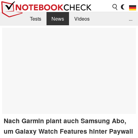
Tests
News
Videos
...
Benchmarks & Tech
Externe Tests
Kaufberatung
Deals
Suche
Jobs
Forum
Nach Garmin plant auch Samsung Abo,
um Galaxy Watch Features hinter Paywall