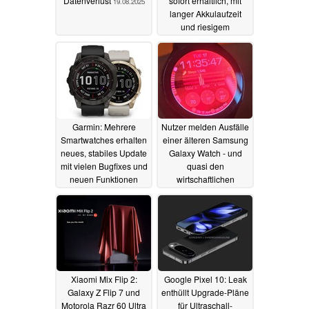
Datenverlust
sofort erhältlich, mit
19.08.2025
langer Akkulaufzeit
und riesigem
Funktionsumfang
25.06.2025
Garmin: Mehrere
Nutzer melden Ausfälle
Smartwatches erhalten
einer älteren Samsung
neues, stabiles Update
Galaxy Watch - und
mit vielen Bugfixes und
quasi den
neuen Funktionen
wirtschaftlichen
Totalschaden
19.06.2025
19.06.2025
Xiaomi Mix Flip 2:
Google Pixel 10: Leak
Galaxy Z Flip 7 und
enthüllt Upgrade-Pläne
Motorola Razr 60 Ultra
für Ultraschall-