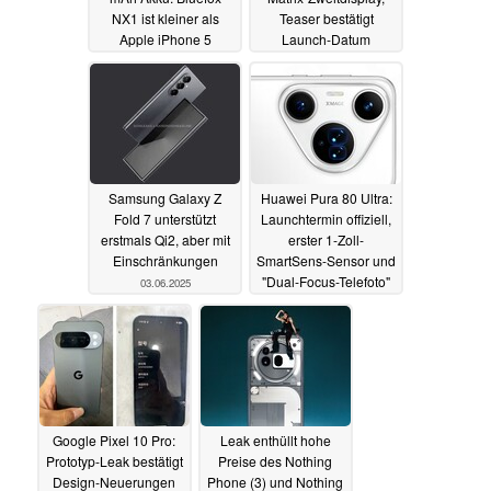
NX1 ist kleiner als
Teaser bestätigt
Apple iPhone 5
Launch-Datum
04.06.2025
03.06.2025
Samsung Galaxy Z
Huawei Pura 80 Ultra:
Fold 7 unterstützt
Launchtermin offiziell,
erstmals Qi2, aber mit
erster 1-Zoll-
Einschränkungen
SmartSens-Sensor und
"Dual-Focus-Telefoto"
03.06.2025
erwartet
03.06.2025
Google Pixel 10 Pro:
Leak enthüllt hohe
Prototyp-Leak bestätigt
Preise des Nothing
Design-Neuerungen
Phone (3) und Nothing