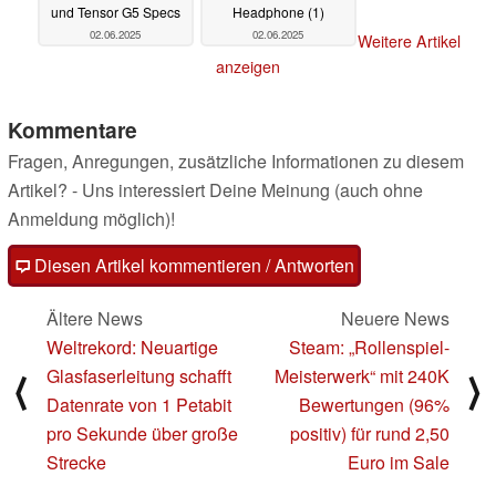
und Tensor G5 Specs
Headphone (1)
02.06.2025
02.06.2025
Weitere Artikel
anzeigen
Kommentare
Fragen, Anregungen, zusätzliche Informationen zu diesem
Artikel? - Uns interessiert Deine Meinung (auch ohne
Anmeldung möglich)!
Diesen Artikel kommentieren / Antworten
Ältere News
Neuere News
Weltrekord: Neuartige
Steam: „Rollenspiel-
Glasfaserleitung schafft
Meisterwerk“ mit 240K
⟨
⟩
Datenrate von 1 Petabit
Bewertungen (96%
pro Sekunde über große
positiv) für rund 2,50
Strecke
Euro im Sale