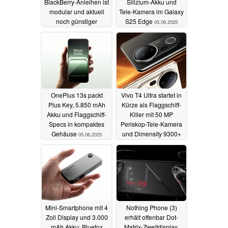
BlackBerry-Anleihen ist
Silizium-Akku und
modular und aktuell
Tele-Kamera im Galaxy
noch günstiger
S25 Edge
05.06.2025
27.07.2025
OnePlus 13s packt
Vivo T4 Ultra startet in
Plus Key, 5.850 mAh
Kürze als Flaggschiff-
Akku und Flaggschiff-
Killer mit 50 MP
Specs in kompaktes
Periskop-Tele-Kamera
Gehäuse
und Dimensity 9300+
05.06.2025
04.06.2025
Mini-Smartphone mit 4
Nothing Phone (3)
Zoll Display und 3.000
erhält offenbar Dot-
mAh Akku: Bluefox
Matrix-Zweitdisplay,