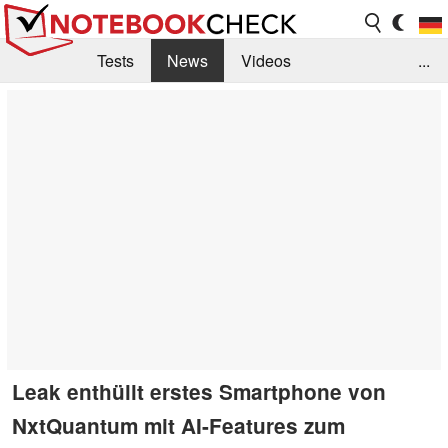
Tests
News
Videos
...
Benchmarks & Tech
Externe Tests
Kaufberatung
Deals
Suche
Jobs
Forum
Leak enthüllt erstes Smartphone von
NxtQuantum mit AI-Features zum