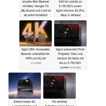
smarter Mini-Beamer
240 Hz und bis zu
mit Akku, Google TV,
5.700 ISO Lumen:
JBL-Sound und Licht ist
Xgimi Horizon 20 (Pro,
ab sofort erhältlich
Max) in Verkauf
gestartet
21.10.2025
15.10.2025
Xgimi Z9X: Kompakter
Xgimi präsentiert Profi-
Beamer unterstützt 4K,
Projektor Titan und
VRR und ALLM
Horizon 20 Serie mit
bis zu 5.700 ISO-
12.10.2025
Lumen
04.09.2025
Extrem heller 4K-
Für erhöhte
Laserprojektor und
Anforderungen: Neuer