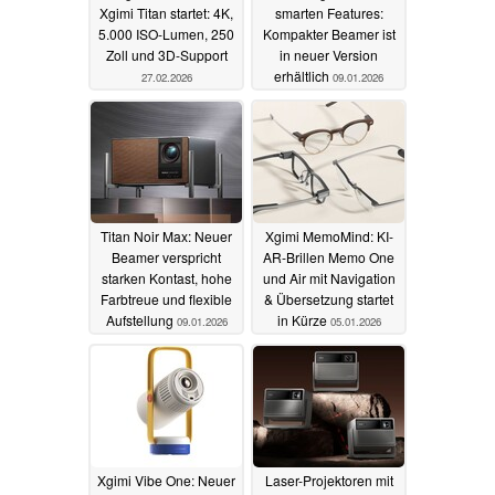
Xgimi Titan startet: 4K,
smarten Features:
5.000 ISO-Lumen, 250
Kompakter Beamer ist
Zoll und 3D-Support
in neuer Version
erhältlich
27.02.2026
09.01.2026
Titan Noir Max: Neuer
Xgimi MemoMind: KI-
Beamer verspricht
AR-Brillen Memo One
starken Kontast, hohe
und Air mit Navigation
Farbtreue und flexible
& Übersetzung startet
Aufstellung
in Kürze
09.01.2026
05.01.2026
Xgimi Vibe One: Neuer
Laser-Projektoren mit