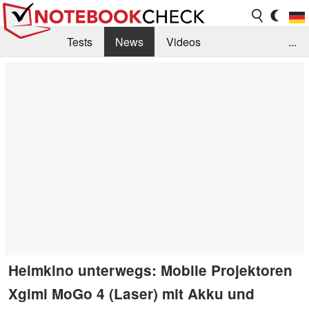
Tests
News
Videos
...
Benchmarks & Tech
Externe Tests
Kaufberatung
Deals
Suche
Jobs
Forum
Heimkino unterwegs: Mobile Projektoren
Xgimi MoGo 4 (Laser) mit Akku und