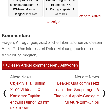
smartes Aquarium: Die
Beamer mit 4K-
IFA-Neuheiten von
Auflösung angekündigt
Dangbei
28.08.2025
09.08.2025
Weitere Artikel
anzeigen
Kommentare
Fragen, Anregungen, zusätzliche Informationen zu diesem
Artikel? - Uns interessiert Deine Meinung (auch ohne
Anmeldung möglich)!
Diesen Artikel kommentieren / Antworten
Ältere News
Neuere News
Objektiv á la Fujifilm
Leaker: Qualcomm setzt
X100 VI für alle X-
nach dem Snapdragon 8
⟨
⟩
Kameras: Fujifilm
Elite 2 auf Apple-Strategie
enthüllt Fujinon 23 mm
für teure 2nm-Chips
f/2.8 R WR