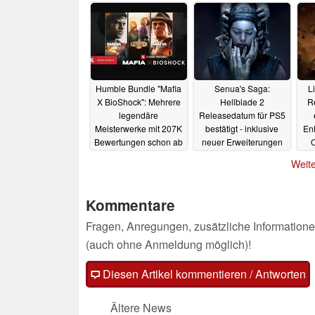
Humble Bundle "Mafia
Senua's Saga:
Li
X BioShock": Mehrere
Hellblade 2
R
legendäre
Releasedatum für PS5
Meisterwerke mit 207K
bestätigt - inklusive
En
Bewertungen schon ab
neuer Erweiterungen
O
8,71 Euro
für Xbox Series und
26.06.2025
Weite
Steam
26.06.2025
Kommentare
Fragen, Anregungen, zusätzliche Informatione
(auch ohne Anmeldung möglich)!
Diesen Artikel kommentieren / Antworten
Ältere News