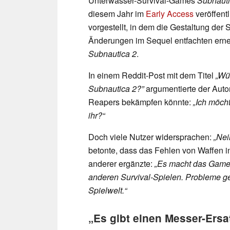
Unterwasser-Survival-Games
Subnaut
diesem Jahr im
Early Access
veröffent
vorgestellt, in dem die Gestaltung der
Änderungen im Sequel entfachten ern
Subnautica 2
.
In einem Reddit-Post mit dem Titel
„Wü
Subnautica 2?”
argumentierte der Autor
Reapers bekämpfen könnte:
„Ich möch
ihr?“
Doch viele Nutzer widersprachen:
„Nei
betonte, dass das Fehlen von Waffen i
anderer ergänzte:
„Es macht das Gamep
anderen Survival-Spielen. Probleme ge
Spielwelt.“
„Es gibt einen Messer-Ersa