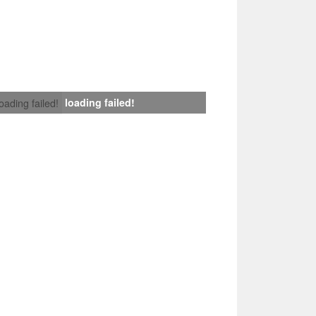
loading failed!
loading failed!