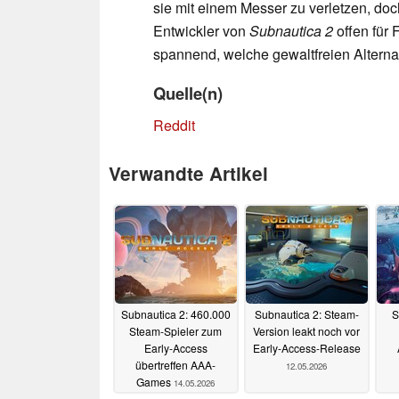
sie mit einem Messer zu verletzen, doc
Entwickler von
Subnautica 2
offen für 
spannend, welche gewaltfreien Alterna
Quelle(n)
Reddit
Verwandte Artikel
Subnautica 2: 460.000
Subnautica 2: Steam-
S
Steam-Spieler zum
Version leakt noch vor
Early-Access
Early-Access-Release
übertreffen AAA-
12.05.2026
Games
14.05.2026