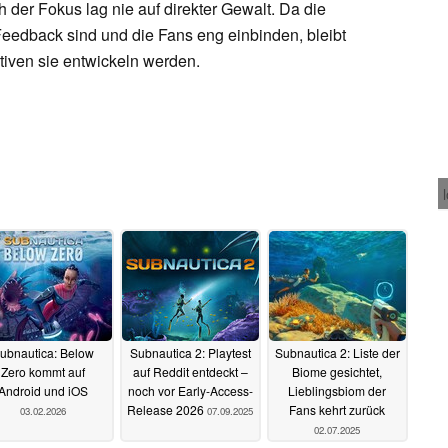
h der Fokus lag nie auf direkter Gewalt. Da die
Feedback sind und die Fans eng einbinden, bleibt
tiven sie entwickeln werden.
ubnautica: Below
Subnautica 2: Playtest
Subnautica 2: Liste der
Zero kommt auf
auf Reddit entdeckt –
Biome gesichtet,
Android und iOS
noch vor Early-Access-
Lieblingsbiom der
Release 2026
Fans kehrt zurück
03.02.2026
07.09.2025
02.07.2025