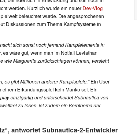
ica
, befindet sich in Entwicklung und soll noch in
licht werden. Kürzlich wurde ein neuer
Dev-Vlog
 Spielwelt beleuchtet wurde. Die angesprochenen
eut Diskussionen zum Thema Kampfsysteme in
nscht sich sonst noch jemand Kampfelemente in
, es wäre gut, wenn man im Notfall Leviathan
te wie Marguerite zurückschlagen können, versteht
n, es gibt Millionen anderer Kampfspiele.“
Ein User
n einem Erkundungsspiel kein Manko sei. Ein
lay einzigartig und unterscheidet Subnautica von
waltfrei zu lösen, ist zudem ein Kernthema der
tz“, antwortet Subnautica-2-Entwickler