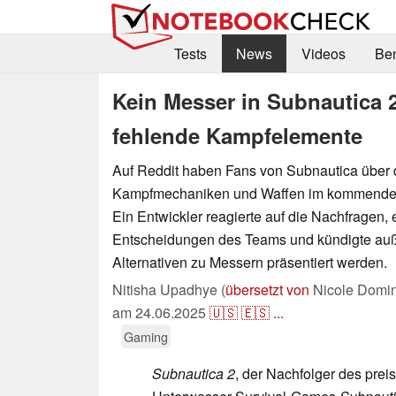
Tests
News
Videos
Be
Kein Messer in Subnautica 2
fehlende Kampfelemente
Auf Reddit haben Fans von Subnautica über 
Kampfmechaniken und Waffen im kommenden 
Ein Entwickler reagierte auf die Nachfragen, e
Entscheidungen des Teams und kündigte auß
Alternativen zu Messern präsentiert werden.
Nitisha Upadhye (
übersetzt von
Nicole Domin
am
24.06.2025
🇺🇸
🇪🇸
...
Gaming
Subnautica 2
, der Nachfolger des prei