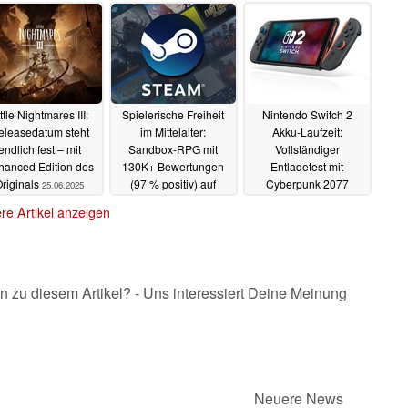
ttle Nightmares III:
Spielerische Freiheit
Nintendo Switch 2
eleasedatum steht
im Mittelalter:
Akku-Laufzeit:
endlich fest – mit
Sandbox-RPG mit
Vollständiger
hanced Edition des
130K+ Bewertungen
Entladetest mit
riginals
(97 % positiv) auf
Cyberpunk 2077
25.06.2025
Steam für 5 Euro im
24.06.2025
re Artikel anzeigen
Sale
24.06.2025
n zu diesem Artikel? - Uns interessiert Deine Meinung
Neuere News