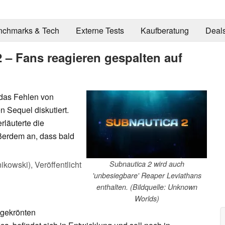
nchmarks & Tech
Externe Tests
Kaufberatung
Deal
 – Fans reagieren gespalten auf
das Fehlen von
Sequel diskutiert.
rläuterte die
erdem an, dass bald
ikowski),
Veröffentlicht
Subnautica 2 wird auch
'unbesiegbare' Reaper Leviathans
enthalten. (Bildquelle: Unknown
Worlds)
sgekrönten