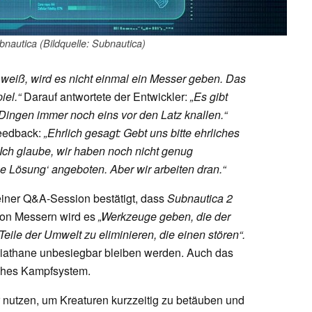
nautica (Bildquelle: Subnautica)
 weiß, wird es nicht einmal ein Messer geben. Das
iel.“
Darauf antwortete der Entwickler:
„Es gibt
ingen immer noch eins vor den Latz knallen.“
Feedback:
„Ehrlich gesagt: Gebt uns bitte ehrliches
ch glaube, wir haben noch nicht genug
che Lösung‘ angeboten. Aber wir arbeiten dran.“
 einer Q&A-Session bestätigt, dass
Subnautica 2
 von Messern wird es
„Werkzeuge geben, die der
Teile der Umwelt zu eliminieren, die einen stören“.
viathane unbesiegbar bleiben werden. Auch das
sches Kampfsystem.
 nutzen, um Kreaturen kurzzeitig zu betäuben und