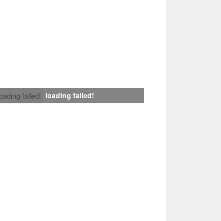
loading failed!
loading failed!