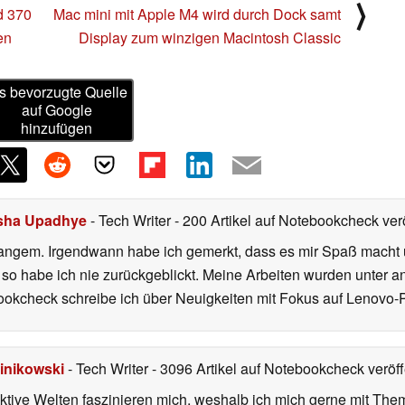
⟩
d 370
Mac mini mit Apple M4 wird durch Dock samt
en
Display zum winzigen Macintosh Classic
s bevorzugte Quelle
auf Google
hinzufügen
isha Upadhye
- Tech Writer
- 200 Artikel auf Notebookcheck verö
 langem. Irgendwann habe ich gemerkt, dass es mir Spaß macht 
d so habe ich nie zurückgeblickt. Meine Arbeiten wurden unter a
ebookcheck schreibe ich über Neuigkeiten mit Fokus auf Lenovo-
inikowski
- Tech Writer
- 3096 Artikel auf Notebookcheck veröff
iktive Welten faszinieren mich, weshalb ich mich gerne mit T