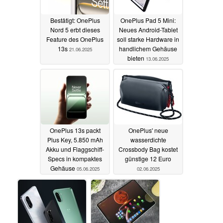
Bestätigt: OnePlus
OnePlus Pad 5 Mini:
Nord 5 erbt dieses
Neues Android-Tablet
Feature des OnePlus
soll starke Hardware in
13s
handlichem Gehäuse
21.06.2025
bieten
13.06.2025
OnePlus 13s packt
OnePlus' neue
Plus Key, 5.850 mAh
wasserdichte
Akku und Flaggschiff-
Crossbody Bag kostet
Specs in kompaktes
günstige 12 Euro
Gehäuse
05.06.2025
02.06.2025