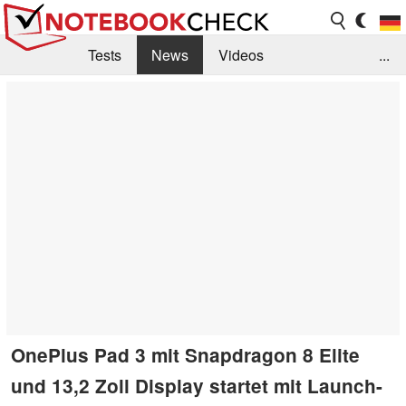
Tests
News
Videos
...
Benchmarks & Tech
Externe Tests
Kaufberatung
Deals
Suche
Jobs
Forum
OnePlus Pad 3 mit Snapdragon 8 Elite
und 13,2 Zoll Display startet mit Launch-