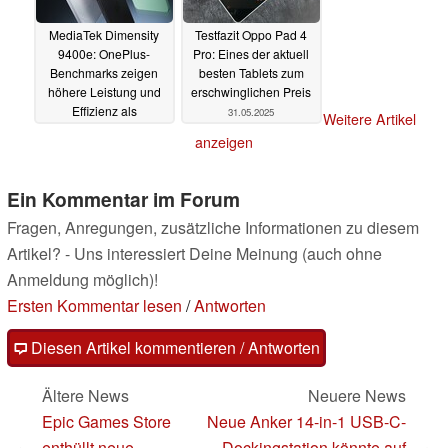
MediaTek Dimensity
Testfazit Oppo Pad 4
9400e: OnePlus-
Pro: Eines der aktuell
Benchmarks zeigen
besten Tablets zum
höhere Leistung und
erschwinglichen Preis
Effizienz als
31.05.2025
Weitere Artikel
Snapdragon 8s Gen 4
anzeigen
01.06.2025
Ein Kommentar im Forum
Fragen, Anregungen, zusätzliche Informationen zu diesem
Artikel? - Uns interessiert Deine Meinung (auch ohne
Anmeldung möglich)!
Ersten Kommentar lesen
/
Antworten
Diesen Artikel kommentieren / Antworten
Ältere News
Neuere News
Epic Games Store
Neue Anker 14-in-1 USB-C-
enthüllt neue
Dockingstation könnte auf