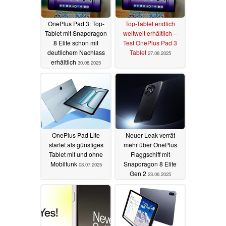
OnePlus Pad 3: Top-
Top-Tablet endlich
Tablet mit Snapdragon
weltweit erhältlich –
8 Elite schon mit
Test OnePlus Pad 3
deutlichem Nachlass
Tablet
27.08.2025
erhältlich
30.08.2025
OnePlus Pad Lite
Neuer Leak verrät
startet als günstiges
mehr über OnePlus
Tablet mit und ohne
Flaggschiff mit
Mobilfunk
Snapdragon 8 Elite
08.07.2025
Gen 2
23.06.2025