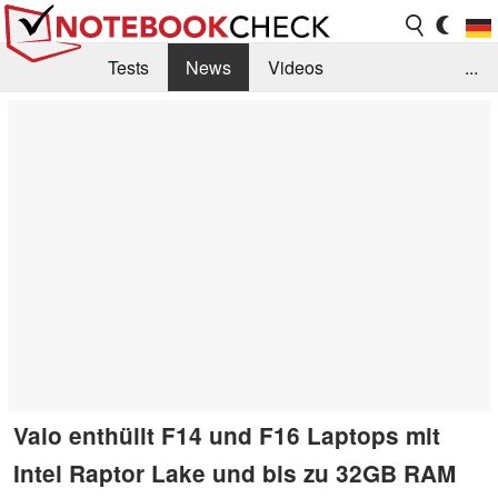
Tests
News
Videos
...
Benchmarks & Tech
Externe Tests
Kaufberatung
Deals
Suche
Jobs
Forum
Vaio enthüllt F14 und F16 Laptops mit
Intel Raptor Lake und bis zu 32GB RAM