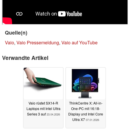
Quelle(n)
Vaio
,
Vaio Pressemeldung
,
Vaio auf YouTube
Verwandte Artikel
Vaio rüstet SX14-R
ThinkCentre X: All-in-
Laptops mit Intel Ultra
One-PC mit 16:18-
Series 3 auf
Display und Intel Core
23.04.2026
Ultra X7
07.01.2026