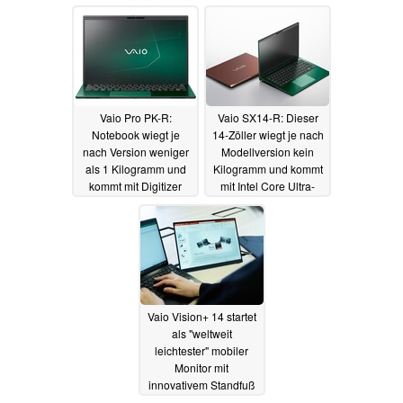
Vaio Pro PK-R:
Vaio SX14-R: Dieser
Notebook wiegt je
14-Zöller wiegt je nach
nach Version weniger
Modellversion kein
als 1 Kilogramm und
Kilogramm und kommt
kommt mit Digitizer
mit Intel Core Ultra-
Prozessoren
03.11.2024
01.11.2024
Vaio Vision+ 14 startet
als "weltweit
leichtester" mobiler
Monitor mit
innovativem Standfuß
und USB-C
01.07.2024