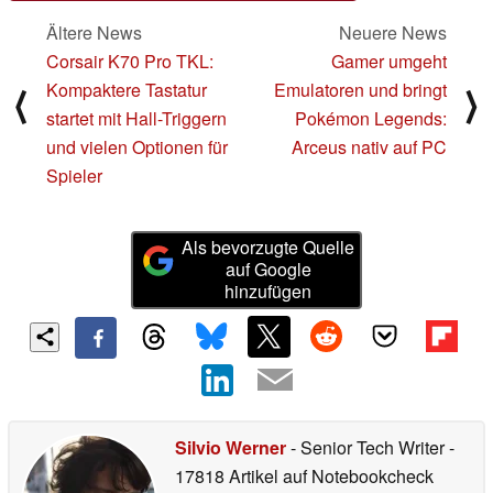
Ältere News
Neuere News
Corsair K70 Pro TKL:
Gamer umgeht
Kompaktere Tastatur
Emulatoren und bringt
⟨
⟩
startet mit Hall-Triggern
Pokémon Legends:
und vielen Optionen für
Arceus nativ auf PC
Spieler
Als bevorzugte Quelle
auf Google
hinzufügen
Silvio Werner
- Senior Tech Writer
-
17818 Artikel auf Notebookcheck