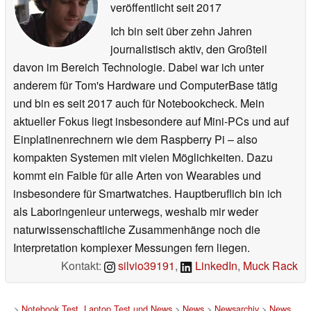
veröffentlicht
seit 2017
Ich bin seit über zehn Jahren
journalistisch aktiv, den Großteil
davon im Bereich Technologie. Dabei war ich unter
anderem für Tom's Hardware und ComputerBase tätig
und bin es seit 2017 auch für Notebookcheck. Mein
aktueller Fokus liegt insbesondere auf Mini-PCs und auf
Einplatinenrechnern wie dem Raspberry Pi – also
kompakten Systemen mit vielen Möglichkeiten. Dazu
kommt ein Faible für alle Arten von Wearables und
insbesondere für Smartwatches. Hauptberuflich bin ich
als Laboringenieur unterwegs, weshalb mir weder
naturwissenschaftliche Zusammenhänge noch die
Interpretation komplexer Messungen fern liegen.
Kontakt:
silvio39191
,
LinkedIn
,
Muck Rack
>
Notebook Test, Laptop Test und News
>
News
>
Newsarchiv
>
News