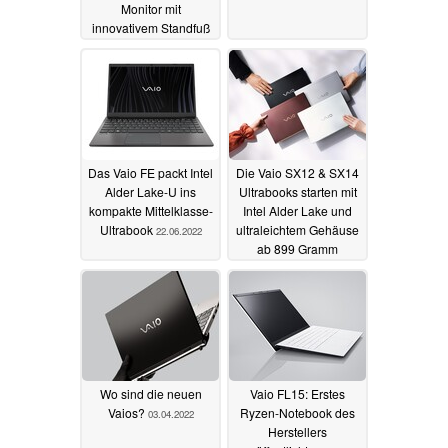
Monitor mit
innovativem Standfuß
und USB-C
01.07.2024
Das Vaio FE packt Intel
Die Vaio SX12 & SX14
Alder Lake-U ins
Ultrabooks starten mit
kompakte Mittelklasse-
Intel Alder Lake und
Ultrabook
ultraleichtem Gehäuse
22.06.2022
ab 899 Gramm
15.06.2022
Wo sind die neuen
Vaio FL15: Erstes
Vaios?
Ryzen-Notebook des
03.04.2022
Herstellers