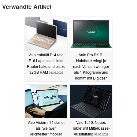
Verwandte Artikel
Vaio enthüllt F14 und
Vaio Pro PK-R:
F16 Laptops mit Intel
Notebook wiegt je
Raptor Lake und bis zu
nach Version weniger
32GB RAM
als 1 Kilogramm und
03.06.2025
kommt mit Digitizer
03.11.2024
Vaio Vision+ 14 startet
Vaio TL10: Neues
als "weltweit
Tablet mit Mittelklasse-
leichtester" mobiler
Ausstattung
09.05.2023