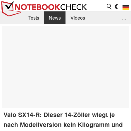
Tests
News
Videos
...
Benchmarks & Tech
Externe Tests
Kaufberatung
Deals
Suche
Jobs
Forum
Vaio SX14-R: Dieser 14-Zöller wiegt je
nach Modellversion kein Kilogramm und