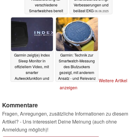
verschiedene
Verbesserungen und
Smartwatches bereit
belässt EKG
06.06.2025
07.06.2025
Garmin zeigt(e) Index
Garmin: Technik zur
Sleep Monitor in
Smartwatch-Messung
offiziellem Video, mit
des Blutzuckers
smarter
gezeigt, mit anderem
Aufweckfunktion und
Ansatz - und Relevanz
Weitere Artikel
Temperaturmessung
für Diabetiker
05.06.2025
anzeigen
06.06.2025
Kommentare
Fragen, Anregungen, zusätzliche Informationen zu diesem
Artikel? - Uns interessiert Deine Meinung (auch ohne
Anmeldung möglich)!