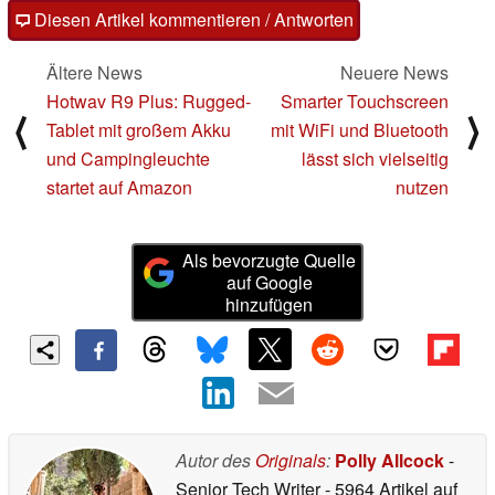
Diesen Artikel kommentieren / Antworten
Ältere News
Neuere News
Hotwav R9 Plus: Rugged-
Smarter Touchscreen
⟨
⟩
Tablet mit großem Akku
mit WiFi und Bluetooth
und Campingleuchte
lässt sich vielseitig
startet auf Amazon
nutzen
Als bevorzugte Quelle
auf Google
hinzufügen
Autor des
Originals
:
Polly Allcock
-
Senior Tech Writer
- 5964 Artikel auf