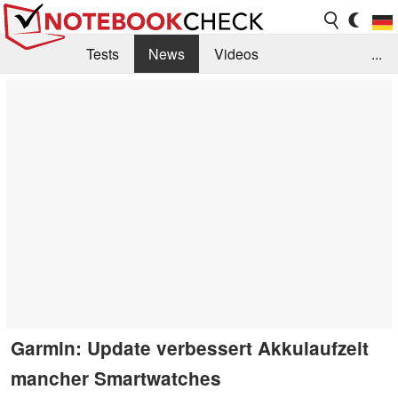
Tests
News
Videos
...
Benchmarks & Tech
Externe Tests
Kaufberatung
Deals
Suche
Jobs
Forum
Garmin: Update verbessert Akkulaufzeit
mancher Smartwatches