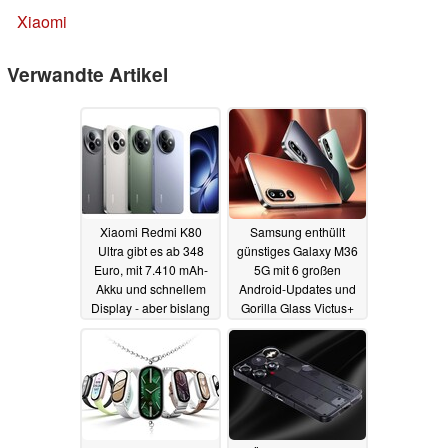
Xiaomi
Verwandte Artikel
Xiaomi Redmi K80
Samsung enthüllt
Ultra gibt es ab 348
günstiges Galaxy M36
Euro, mit 7.410 mAh-
5G mit 6 großen
Akku und schnellem
Android-Updates und
Display - aber bislang
Gorilla Glass Victus+
nur im Import
01.07.2025
30.06.2025