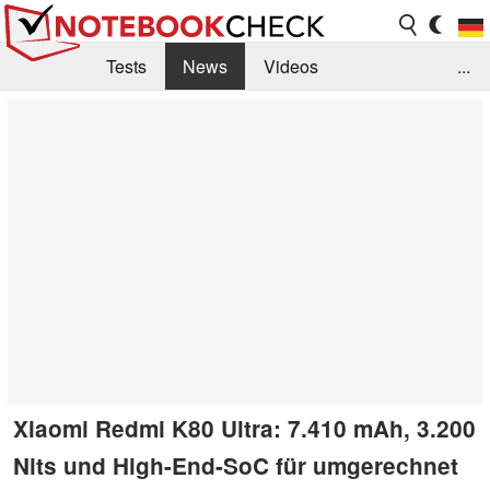
Tests
News
Videos
...
Benchmarks & Tech
Externe Tests
Kaufberatung
Deals
Suche
Jobs
Forum
Xiaomi Redmi K80 Ultra: 7.410 mAh, 3.200
Nits und High-End-SoC für umgerechnet