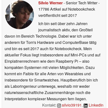
Silvio Werner
- Senior Tech Writer
-
17786 Artikel auf Notebookcheck
veröffentlicht
seit 2017
Ich bin seit über zehn Jahren
journalistisch aktiv, den Großteil
davon im Bereich Technologie. Dabei war ich unter
anderem für Tom's Hardware und ComputerBase tätig
und bin es seit 2017 auch für Notebookcheck. Mein
aktueller Fokus liegt insbesondere auf Mini-PCs und auf
Einplatinenrechnern wie dem Raspberry Pi – also
kompakten Systemen mit vielen Möglichkeiten. Dazu
kommt ein Faible für alle Arten von Wearables und
insbesondere für Smartwatches. Hauptberuflich bin ich
als Laboringenieur unterwegs, weshalb mir weder
naturwissenschaftliche Zusammenhänge noch die
Interpretation komplexer Messungen fern liegen.
Kontakt:
silvio39191
,
LinkedIn