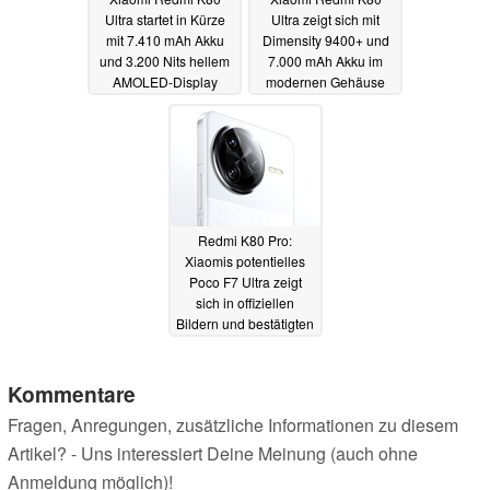
Ultra startet in Kürze
Ultra zeigt sich mit
mit 7.410 mAh Akku
Dimensity 9400+ und
und 3.200 Nits hellem
7.000 mAh Akku im
AMOLED-Display
modernen Gehäuse
18.06.2025
16.06.2025
Redmi K80 Pro:
Xiaomis potentielles
Poco F7 Ultra zeigt
sich in offiziellen
Bildern und bestätigten
Flaggschiff-Specs
22.11.2024
Kommentare
Fragen, Anregungen, zusätzliche Informationen zu diesem
Artikel? - Uns interessiert Deine Meinung (auch ohne
Anmeldung möglich)!