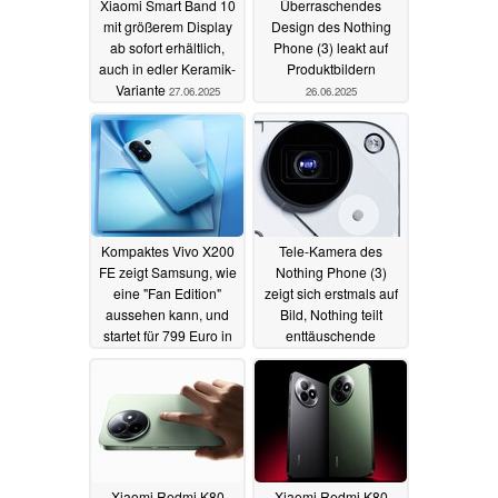
Xiaomi Smart Band 10
Überraschendes
mit größerem Display
Design des Nothing
ab sofort erhältlich,
Phone (3) leakt auf
auch in edler Keramik-
Produktbildern
Variante
27.06.2025
26.06.2025
Kompaktes Vivo X200
Tele-Kamera des
FE zeigt Samsung, wie
Nothing Phone (3)
eine "Fan Edition"
zeigt sich erstmals auf
aussehen kann, und
Bild, Nothing teilt
startet für 799 Euro in
enttäuschende
Europa
Sample-Fotos
26.06.2025
26.06.2025
Xiaomi Redmi K80
Xiaomi Redmi K80