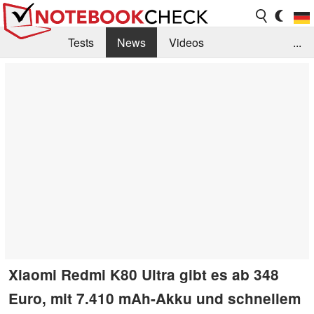
Tests
News
Videos
...
Benchmarks & Tech
Externe Tests
Kaufberatung
Deals
Suche
Jobs
Forum
Xiaomi Redmi K80 Ultra gibt es ab 348
Euro, mit 7.410 mAh-Akku und schnellem