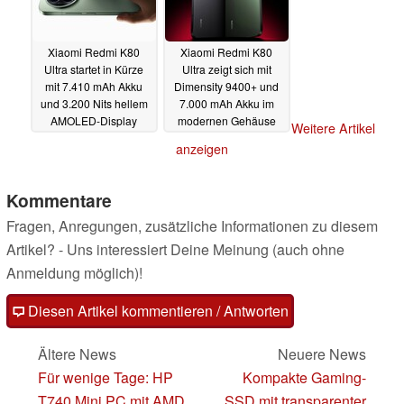
Xiaomi Redmi K80
Xiaomi Redmi K80
Ultra startet in Kürze
Ultra zeigt sich mit
mit 7.410 mAh Akku
Dimensity 9400+ und
und 3.200 Nits hellem
7.000 mAh Akku im
AMOLED-Display
modernen Gehäuse
Weitere Artikel
18.06.2025
16.06.2025
anzeigen
Kommentare
Fragen, Anregungen, zusätzliche Informationen zu diesem
Artikel? - Uns interessiert Deine Meinung (auch ohne
Anmeldung möglich)!
Diesen Artikel kommentieren / Antworten
Ältere News
Neuere News
Für wenige Tage: HP
Kompakte Gaming-
T740 Mini PC mit AMD
SSD mit transparenter