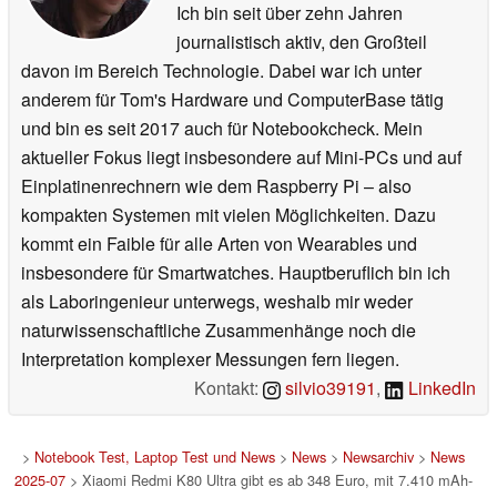
Ich bin seit über zehn Jahren
journalistisch aktiv, den Großteil
davon im Bereich Technologie. Dabei war ich unter
anderem für Tom's Hardware und ComputerBase tätig
und bin es seit 2017 auch für Notebookcheck. Mein
aktueller Fokus liegt insbesondere auf Mini-PCs und auf
Einplatinenrechnern wie dem Raspberry Pi – also
kompakten Systemen mit vielen Möglichkeiten. Dazu
kommt ein Faible für alle Arten von Wearables und
insbesondere für Smartwatches. Hauptberuflich bin ich
als Laboringenieur unterwegs, weshalb mir weder
naturwissenschaftliche Zusammenhänge noch die
Interpretation komplexer Messungen fern liegen.
Kontakt:
silvio39191
,
LinkedIn
>
Notebook Test, Laptop Test und News
>
News
>
Newsarchiv
>
News
2025-07
> Xiaomi Redmi K80 Ultra gibt es ab 348 Euro, mit 7.410 mAh-