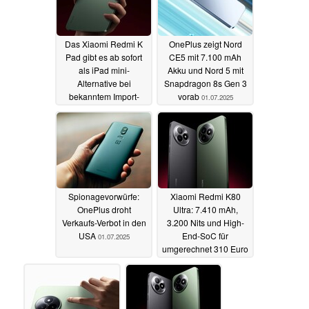
Das Xiaomi Redmi K
OnePlus zeigt Nord
Pad gibt es ab sofort
CE5 mit 7.100 mAh
als iPad mini-
Akku und Nord 5 mit
Alternative bei
Snapdragon 8s Gen 3
bekanntem Import-
vorab
01.07.2025
Händler ab unter 350
Euro
02.07.2025
Spionagevorwürfe:
Xiaomi Redmi K80
OnePlus droht
Ultra: 7.410 mAh,
Verkaufs-Verbot in den
3.200 Nits und High-
USA
End-SoC für
01.07.2025
umgerechnet 310 Euro
26.06.2025