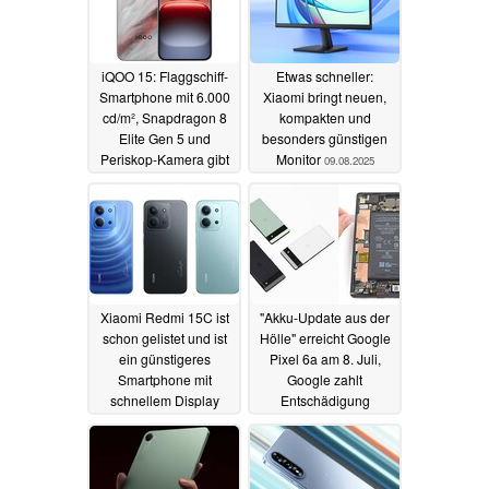
iQOO 15: Flaggschiff-
Etwas schneller:
Smartphone mit 6.000
Xiaomi bringt neuen,
cd/m², Snapdragon 8
kompakten und
Elite Gen 5 und
besonders günstigen
Periskop-Kamera gibt
Monitor
09.08.2025
es schon im Import
21.10.2025
Xiaomi Redmi 15C ist
"Akku-Update aus der
schon gelistet und ist
Hölle" erreicht Google
ein günstigeres
Pixel 6a am 8. Juli,
Smartphone mit
Google zahlt
schnellem Display
Entschädigung
21.07.2025
02.07.2025