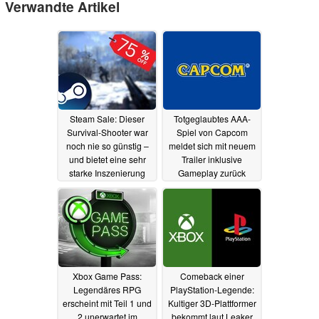
Verwandte Artikel
Steam Sale: Dieser
Totgeglaubtes AAA-
Survival-Shooter war
Spiel von Capcom
noch nie so günstig –
meldet sich mit neuem
und bietet eine sehr
Trailer inklusive
starke Inszenierung
Gameplay zurück
und
05.06.2025
abwechslungsreiches
Gameplay
06.06.2025
Xbox Game Pass:
Comeback einer
Legendäres RPG
PlayStation-Legende:
erscheint mit Teil 1 und
Kultiger 3D-Plattformer
2 unerwartet im
bekommt laut Leaker