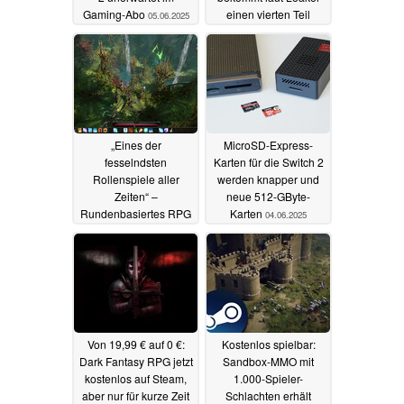
Gaming-Abo
einen vierten Teil
05.06.2025
04.06.2025
„Eines der
MicroSD-Express-
fesselndsten
Karten für die Switch 2
Rollenspiele aller
werden knapper und
Zeiten“ –
neue 512-GByte-
Rundenbasiertes RPG
Karten
04.06.2025
mit enorm positiven
Bewertungen jetzt mit
70 % Rabatt auf Steam
04.06.2025
Von 19,99 € auf 0 €:
Kostenlos spielbar:
Dark Fantasy RPG jetzt
Sandbox-MMO mit
kostenlos auf Steam,
1.000-Spieler-
aber nur für kurze Zeit
Schlachten erhält