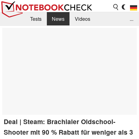
Tests
News
Videos
...
Benchmarks & Tech
Externe Tests
Kaufberatung
Deals
Suche
Jobs
Forum
Deal | Steam: Brachialer Oldschool-
Shooter mit 90 % Rabatt für weniger als 3