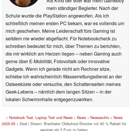
Als Kind der 90er war mein Gameboy
mein ständiger Begleiter. Nach der
Schule wurde die PlayStation angeworfen. Als ich
schließlich meinen ersten PC bekam, war es vollends um
mich geschehen. Meine Leidenschaft fürs Gaming ist
seitdem nie wieder abgeflacht. Für Notebookcheck zu
schreiben bedeutet für mich, über Themen zu berichten,
die mir wirklich am Herzen liegen – neben Gaming auch
gerne über E-Mobilität, Fotovoltaik oder innovative
Gadgets. Wenn ich gerade nicht am Rechner sitze,
schiebe ich wahrscheinlich Wasserrettungsdienst an der
Ostseeküste oder versuche, den Schattenseiten meines
Geek-Lebens – nämlich dem langen Sitzen – in der
lokalen Schwimmhalle entgegenzuwirken.
>
Notebook Test, Laptop Test und News
>
News
>
Newsarchiv
>
News
2025-06
> Deal | Steam: Brachialer Oldschool-Shooter mit 90 % Rabatt für
weniger als 3 Euro zu haben