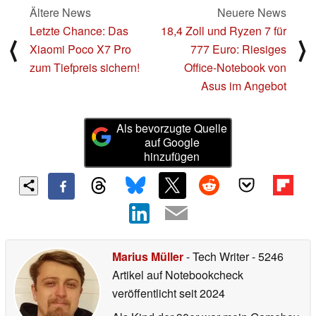
Ältere News
Neuere News
Letzte Chance: Das
18,4 Zoll und Ryzen 7 für
⟨
⟩
Xiaomi Poco X7 Pro
777 Euro: Riesiges
zum Tiefpreis sichern!
Office-Notebook von
Asus im Angebot
Als bevorzugte Quelle
auf Google
hinzufügen
Marius Müller
- Tech Writer
- 5246
Artikel auf Notebookcheck
veröffentlicht
seit 2024