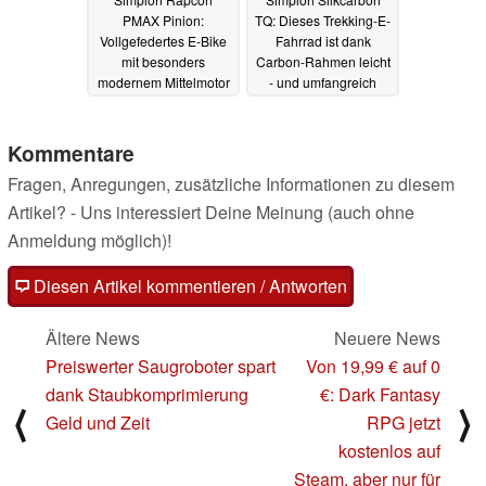
PMAX Pinion:
TQ: Dieses Trekking-E-
Vollgefedertes E-Bike
Fahrrad ist dank
mit besonders
Carbon-Rahmen leicht
modernem Mittelmotor
- und umfangreich
konfigurierbar
18.08.2023
30.06.2023
Kommentare
Fragen, Anregungen, zusätzliche Informationen zu diesem
Artikel? - Uns interessiert Deine Meinung (auch ohne
Anmeldung möglich)!
Diesen Artikel kommentieren / Antworten
Ältere News
Neuere News
Preiswerter Saugroboter spart
Von 19,99 € auf 0
dank Staubkomprimierung
€: Dark Fantasy
⟨
⟩
Geld und Zeit
RPG jetzt
kostenlos auf
Steam, aber nur für