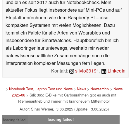
und bin es seit 2017 auch für Notebookcheck. Mein
aktueller Fokus liegt insbesondere auf Mini-PCs und auf
Einplatinenrechnern wie dem Raspberry Pi – also
kompakten Systemen mit vielen Möglichkeiten. Dazu
kommt ein Faible für alle Arten von Wearables und
insbesondere für Smartwatches. Hauptberuflich bin ich
als Laboringenieur unterwegs, weshalb mir weder
naturwissenschaftliche Zusammenhänge noch die
Interpretation komplexer Messungen fern liegen.
Kontakt:
silvio39191
,
LinkedIn
>
Notebook Test, Laptop Test und News
>
News
>
Newsarchiv
>
News
2025-06
> Silk 365: E-Bike mit Carbonrahmen gibt es auch mit
Riemenantrieb und immer mit brandneuem Mittelmotor
Autor: Silvio Werner, 3.06.2025 (Update: 3.06.2025)
loading failed!
loading failed!