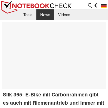
Tests
News
Videos
...
Benchmarks & Tech
Externe Tests
Kaufberatung
Deals
Suche
Jobs
Forum
Silk 365: E-Bike mit Carbonrahmen gibt
es auch mit Riemenantrieb und immer mit