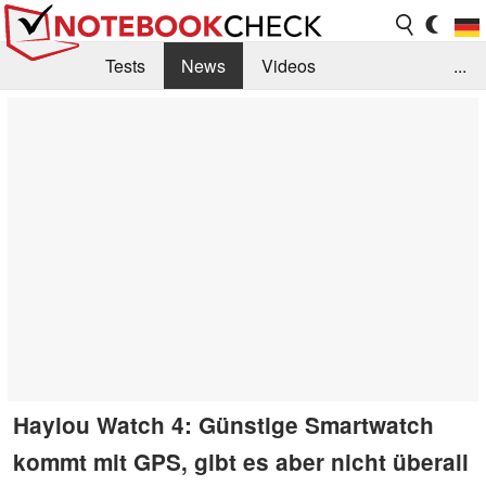
Tests
News
Videos
...
Benchmarks & Tech
Externe Tests
Kaufberatung
Deals
Suche
Jobs
Forum
Haylou Watch 4: Günstige Smartwatch
kommt mit GPS, gibt es aber nicht überall