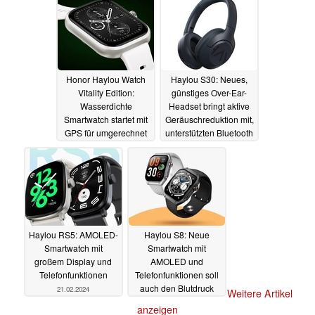
Honor Haylou Watch
Haylou S30: Neues,
Vitality Edition:
günstiges Over-Ear-
Wasserdichte
Headset bringt aktive
Smartwatch startet mit
Geräuschreduktion mit,
GPS für umgerechnet
unterstützten Bluetooth
50 Euro
5.4
14.07.2024
19.03.2024
Haylou RS5: AMOLED-
Haylou S8: Neue
Smartwatch mit
Smartwatch mit
großem Display und
AMOLED und
Telefonfunktionen
Telefonfunktionen soll
auch den Blutdruck
21.02.2024
Weitere Artikel
messen können
anzeigen