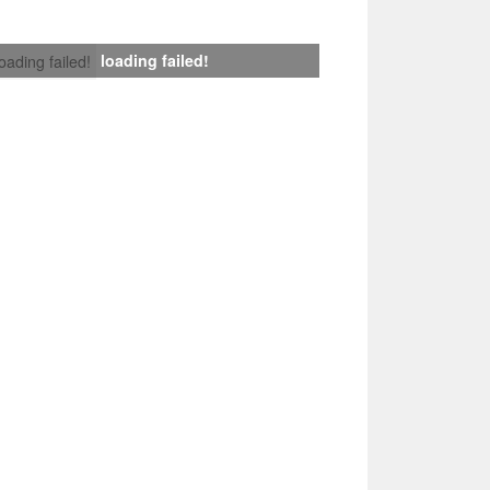
loading failed!
loading failed!