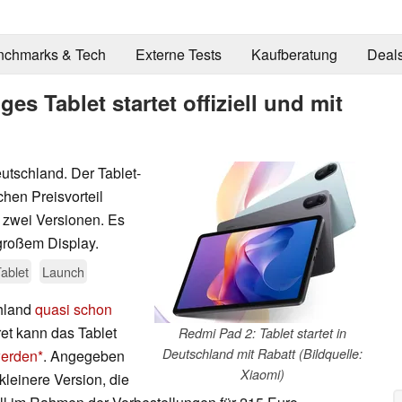
nchmarks & Tech
Externe Tests
Kaufberatung
Deal
s Tablet startet offiziell und mit
eutschland. Der Tablet-
hen Preisvorteil
n zwei Versionen. Es
 großem Display.
ablet
Launch
chland
quasi schon
kret kann das Tablet
Redmi Pad 2: Tablet startet in
Deutschland mit Rabatt (Bildquelle:
werden
. Angegeben
Xiaomi)
kleinere Version, die