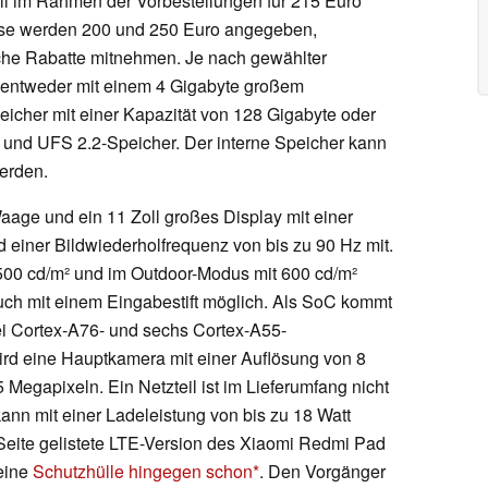
ll im Rahmen der Vorbestellungen für 215 Euro
eise werden 200 und 250 Euro angegeben,
che Rabatte mitnehmen. Je nach gewählter
entweder mit einem 4 Gigabyte großem
eicher mit einer Kapazität von 128 Gigabyte oder
und UFS 2.2-Speicher. Der interne Speicher kann
werden.
aage und ein 11 Zoll großes Display mit einer
 einer Bildwiederholfrequenz von bis zu 90 Hz mit.
 500 cd/m² und im Outdoor-Modus mit 600 cd/m²
uch mit einem Eingabestift möglich. Als SoC kommt
ei Cortex-A76- und sechs Cortex-A55-
rd eine Hauptkamera mit einer Auflösung von 8
Megapixeln. Ein Netzteil ist im Lieferumfang nicht
ann mit einer Ladeleistung von bis zu 18 Watt
Seite gelistete LTE-Version des Xiaomi Redmi Pad
 eine
Schutzhülle hingegen schon
. Den Vorgänger