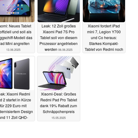
aomi: Neues Tablet
Leak: 12 Zoll großes
Xiaomi fordert iPad
 offiziell und soll als
Xiaomi Pad 7S Pro
mini 7, Legion Y700
ggschiff-Modell das
Tablet soll von diesem
und Co heraus:
Pad Mini angreifen
Prozessor angetrieben
Starkes Kompakt-
werden
Tablet von Redmi noch
13.06.2025
06.06.2025
diesen Monat
04.06.2025
eak: Xiaomi Redmi
Xiaomi-Deal: Großes
d 2 startet in Kürze
Redmi Pad Pro Tablet
für 229 Euro mit
dank 19% Rabatt zum
ernisiertem Design
Schnäppchenpreis
und 11 Zoll QHD-
15.05.2025
Display
20.05.2025