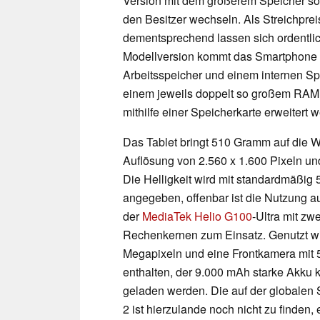
Version mit dem größerem Speicher so
den Besitzer wechseln. Als Streichpr
dementsprechend lassen sich ordentli
Modellversion kommt das Smartphone 
Arbeitsspeicher und einem internen Sp
einem jeweils doppelt so großem RAM 
mithilfe einer Speicherkarte erweitert 
Das Tablet bringt 510 Gramm auf die W
Auflösung von 2.560 x 1.600 Pixeln und
Die Helligkeit wird mit standardmäßig
angegeben, offenbar ist die Nutzung a
der
MediaTek Helio G100
-Ultra mit zw
Rechenkernen zum Einsatz. Genutzt wi
Megapixeln und eine Frontkamera mit 5 
enthalten, der 9.000 mAh starke Akku k
geladen werden. Die auf der globalen 
2 ist hierzulande noch nicht zu finden,