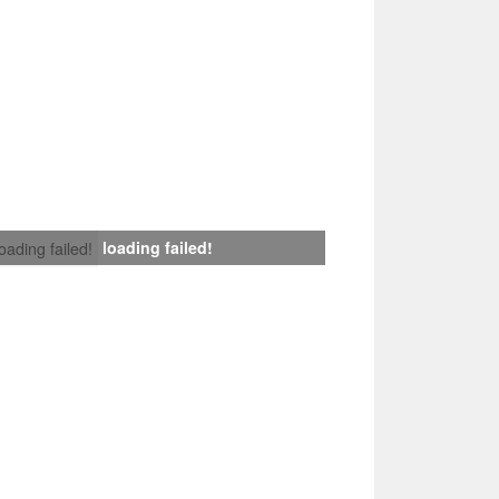
loading failed!
loading failed!