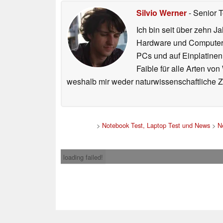
Silvio Werner
- Senior 
Ich bin seit über zehn J
Hardware und ComputerBa
PCs und auf Einplatinen
Faible für alle Arten vo
weshalb mir weder naturwissenschaftliche 
>
Notebook Test, Laptop Test und News
>
N
loading failed!