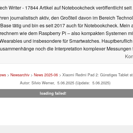
Tech Writer
- 17844 Artikel auf Notebookcheck veröffentlicht
seit
ahren journalistisch aktiv, den Großteil davon im Bereich Techn
se tätig und bin es seit 2017 auch für Notebookcheck. Mein ak
rechnern wie dem Raspberry Pi – also kompakten Systemen mit
n Wearables und insbesondere für Smartwatches. Hauptberuflich
Zusammenhänge noch die Interpretation komplexer Messungen f
Kon
ews
>
Newsarchiv
>
News 2025-06
> Xiaomi Redmi Pad 2: Günstiges Tablet star
Autor: Silvio Werner, 5.06.2025 (Update: 5.06.2025)
loading failed!