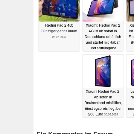
Redmi Pad 2 4G:
Xiaomi: Redmi Pad 2
Xi
Günstiger geht’s kaum
4G ist ab sofort in
ist
Deutschland erhältlich
Fla
28.07.2025
und startet mit Rabatt
i
und Stifteingabe
13.06.2025
Xiaomi Redmi Pad 2:
L
Ab sofort in
Pa
Deutschland erhältlich,
Einstiegspreis liegt bei
mod
200 Euro
30.05.2025
Ein Kommentar im Forum