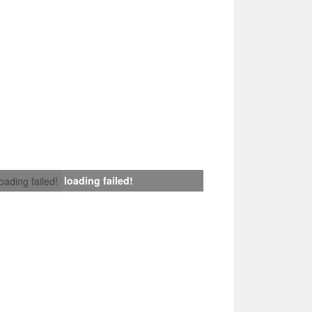
loading failed!
loading failed!