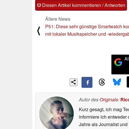
Diesen Artikel kommentieren / Antworten
Ältere News
P51: Diese sehr günstige Smartwatch k
⟨
mit lokaler Musikspeicher und -wiederga
Al
Autor des
Originals
:
Ric
Kurz gesagt, ich mag Tec
informiere ich entweder 
Jahre als Journalist und