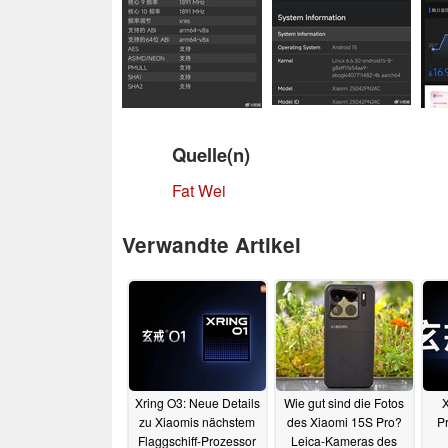
Quelle(n)
Fat Wei
Verwandte Artikel
Xring O3: Neue Details
Wie gut sind die Fotos
zu Xiaomis nächstem
des Xiaomi 15S Pro?
Pr
Flaggschiff-Prozessor
Leica-Kameras des