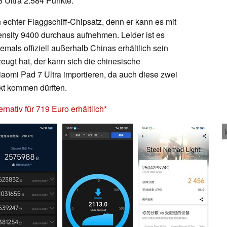
 Ultra 2.584 Punkte.
n echter Flaggschiff-Chipsatz, denn er kann es mit
sity 9400 durchaus aufnehmen. Leider ist es
mals offiziell außerhalb Chinas erhältlich sein
eugt hat, der kann sich die chinesische
omi Pad 7 Ultra importieren, da auch diese zwei
rkt kommen dürften.
rnativ für 719 Euro erhältlich