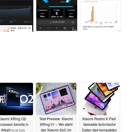
Xiaomi XRing O2-
Test-Preview: Xiaomi
Xiaomi Redmi K Pad:
ozessor bereits in
XRing 01 – Wo steht
Geleakte technische
Arbeit
der Xiaomi-SoC im
Daten des kompakten
30.06.2025