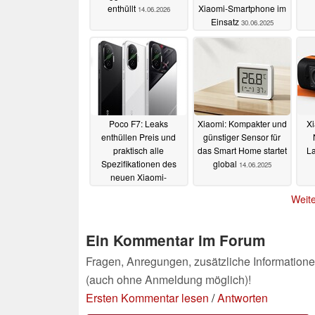
enthüllt
Xiaomi-Smartphone im
14.06.2026
Einsatz
30.06.2025
Poco F7: Leaks
Xiaomi: Kompakter und
Xi
enthüllen Preis und
günstiger Sensor für
praktisch alle
das Smart Home startet
La
Spezifikationen des
global
14.06.2025
neuen Xiaomi-
Smartphones
15.06.2025
Weite
Ein Kommentar im Forum
Fragen, Anregungen, zusätzliche Informatione
(auch ohne Anmeldung möglich)!
Ersten Kommentar lesen
/
Antworten