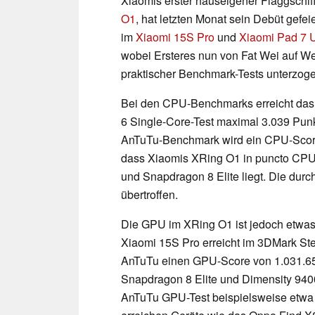
Xiaomis erster hauseigener Flaggschif
O1
, hat letzten Monat sein Debüt gefei
im
Xiaomi 15S Pro
und
Xiaomi Pad 7 U
wobei Ersteres nun von Fat Wei auf W
praktischer Benchmark-Tests unterzog
Bei den CPU-Benchmarks erreicht da
6 Single-Core-Test maximal 3.039 Punkt
AnTuTu-Benchmark wird ein CPU-Score v
dass Xiaomis XRing O1 in puncto CPU
und Snapdragon 8 Elite liegt. Die durc
übertroffen.
Die GPU im XRing O1 ist jedoch etwa
Xiaomi 15S Pro erreicht im 3DMark St
AnTuTu einen GPU-Score von 1.031.65
Snapdragon 8 Elite und Dimensity 9400
AnTuTu GPU-Test beispielsweise etwa 