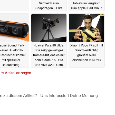
Vergleich zum
Tablets im Vergleich
Snapdragon 8 Elite
zum Apple iPad Mini 7
21.06.2025
15.06.2025
aomi Sound Party:
Huawei Pura 80 Ultra:
Xiaomi Poco F7 soll mit
Neuer Bluetooth-
Tilta zeigt gewaltiges
rekordverdächtig
utsprecher kommt
Kamera-Kit, das es mit
großem Akku
mit spezieller
dem Xiaomi 15 Ultra
erscheinen
13.06.2025
Beleuchtung,
und Vivo X200 Ultra
Powerbank- und
aufnehmen soll
re Artikel anzeigen
Stereo-Funktion
13.06.2025
14.06.2025
n zu diesem Artikel? - Uns interessiert Deine Meinung