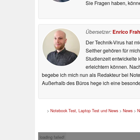
Sie Fragen haben, können
Übersetzer:
Enrico Fra
Der Technik-Virus hat mi
Seither gehören für mic
Studienzeit entwickelte 
erleichtern können. Nac
begebe ich mich nun als Redakteur bei Not
Außerhalb des Büros hege ich eine besonder
>
Notebook Test, Laptop Test und News
>
News
>
N
loading failed!