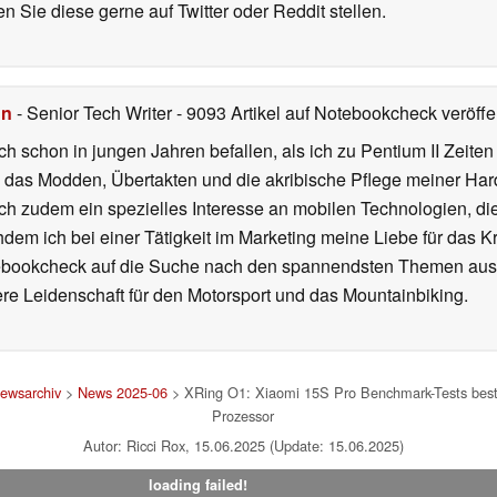
 Sie diese gerne auf Twitter oder Reddit stellen.
hn
- Senior Tech Writer
- 9093 Artikel auf Notebookcheck veröffen
ch schon in jungen Jahren befallen, als ich zu Pentium II Zeite
h das Modden, Übertakten und die akribische Pflege meiner Ha
ich zudem ein spezielles Interesse an mobilen Technologien, di
hdem ich bei einer Tätigkeit im Marketing meine Liebe für das 
ebookcheck auf die Suche nach den spannendsten Themen aus d
e Leidenschaft für den Motorsport und das Mountainbiking.
ewsarchiv
>
News 2025-06
> XRing O1: Xiaomi 15S Pro Benchmark-Tests bestä
Prozessor
Autor: Ricci Rox, 15.06.2025 (Update: 15.06.2025)
loading failed!