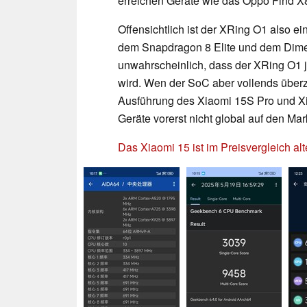
erreichen Geräte wie das Oppo Find X8
Offensichtlich ist der XRing O1 also ei
dem Snapdragon 8 Elite und dem Dimen
unwahrscheinlich, dass der XRing O1 je
wird. Wen der SoC aber vollends überz
Ausführung des Xiaomi 15S Pro und Xia
Geräte vorerst nicht global auf den Ma
Das Xiaomi 15 ist im Preisvergleich alte