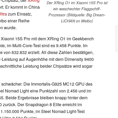
f-Chipsatz, der
XRing
Der XRing O1 im Xiaomi 15S Pro ist
ert. Er kommt in China
ein waschechter Flaggschiff-
ltra
zum Einsatz,
Prozessor (Bildquelle: Big Dream-
eibo einer Reihe
LICHAN on Weibo)
en wurde.
s Xiaomi 15S Pro mit dem XRing O1 im Geekbench
e, im Multi-Core-Test sind es 9.458 Punkte. Im
on 632.832 erzielt. All diese Zahlen bestätigen,
-Leistung auf Augenhöhe mit dem Dimensity 9400
hschnittliche Leistung beider Chipsätze wird sogar
s schwächer. Die Immortalis-G925 MC12 GPU des
eel Nomad Light eine Punktzahl von 2.456 und im
5. Beide Ergebnisse bleiben knapp hinter dem
 zurück. Der Snapdragon 8 Elite erreicht im
1.150.000 Punkte, im Steel Nomad Light-Test