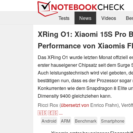
Tests
News
Videos
Be
XRing O1: Xiaomi 15S Pro 
Performance von Xiaomis Fl
Das XRing O1 wurde letzten Monat offiziell en
erster hauseigener Chipsatz seit dem Surge
Auch leistungstechnisch wird viel geboten,
bestätigen nun, dass es der Prozessor sogar m
Konkurrenten wie dem Snapdragon 8 Elite 
Dimensity 9400 gleichziehen kann.
Ricci Rox (
übersetzt von
Enrico Frahn),
Veröf
🇺🇸
🇪🇸
...
Android
ARM
Benchmark
Smartphone