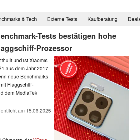
nchmarks & Tech
Externe Tests
Kaufberatung
Deal
Benchmark-Tests bestätigen hohe
aggschiff-Prozessor
thüllt und ist Xiaomis
 S1 aus dem Jahr 2017.
 denn neue Benchmarks
it Flaggschiff-
und dem MediaTek
fentlicht am
15.06.2025