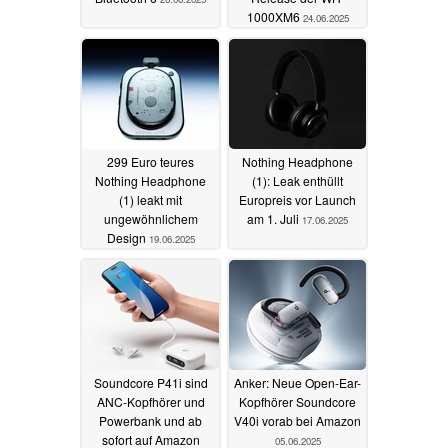
1000XM6
24.06.2025
299 Euro teures
Nothing Headphone
Nothing Headphone
(1): Leak enthüllt
(1) leakt mit
Europreis vor Launch
ungewöhnlichem
am 1. Juli
17.06.2025
Design
19.06.2025
Soundcore P41i sind
Anker: Neue Open-Ear-
ANC-Kopfhörer und
Kopfhörer Soundcore
Powerbank und ab
V40i vorab bei Amazon
sofort auf Amazon
05.06.2025