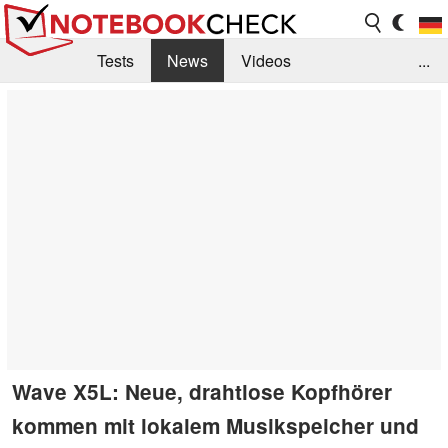
Tests
News
Videos
...
Benchmarks & Tech
Externe Tests
Kaufberatung
Deals
Suche
Jobs
Forum
Wave X5L: Neue, drahtlose Kopfhörer
kommen mit lokalem Musikspeicher und