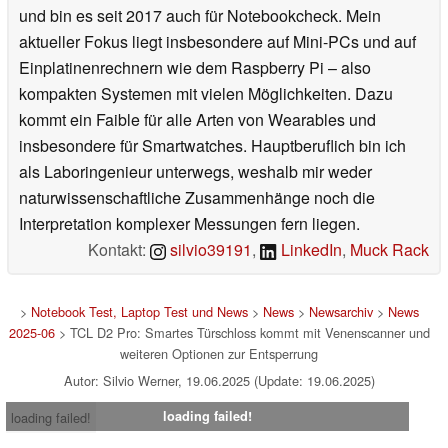
und bin es seit 2017 auch für Notebookcheck. Mein
aktueller Fokus liegt insbesondere auf Mini-PCs und auf
Einplatinenrechnern wie dem Raspberry Pi – also
kompakten Systemen mit vielen Möglichkeiten. Dazu
kommt ein Faible für alle Arten von Wearables und
insbesondere für Smartwatches. Hauptberuflich bin ich
als Laboringenieur unterwegs, weshalb mir weder
naturwissenschaftliche Zusammenhänge noch die
Interpretation komplexer Messungen fern liegen.
Kontakt:
silvio39191
,
LinkedIn
,
Muck Rack
>
Notebook Test, Laptop Test und News
>
News
>
Newsarchiv
>
News
2025-06
> TCL D2 Pro: Smartes Türschloss kommt mit Venenscanner und
weiteren Optionen zur Entsperrung
Autor: Silvio Werner, 19.06.2025 (Update: 19.06.2025)
loading failed!
loading failed!