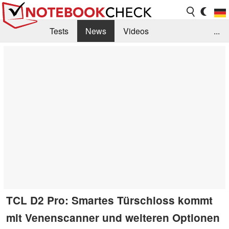
Tests
News
Videos
...
Benchmarks & Tech
Externe Tests
Kaufberatung
Deals
Suche
Jobs
Forum
TCL D2 Pro: Smartes Türschloss kommt
mit Venenscanner und weiteren Optionen