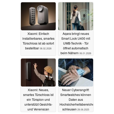
Xiaomi: Einfach
Aqara bringt neues
installierbares, smartes
Smart Lock U400 mit
Türschloss ist ab sofort
UWB-Technik - Tür
bestellbar
öffnet automatisch
08.02.2026
beim Nähern
06.01.2026
Xiaomi: Neues,
Neuer Cyberangriff:
smartes Türschloss ist
Smartwatches können
ein Türspion und
Daten aus
unterstützt Gesichts-
Hochsicherheitsbereichen
und Venenscan
schleusen
29.06.2025