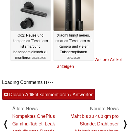
Go2: Neues und
Xiaomi bringt neues,
kompaktes Türschloss
smartes Türschloss mit
ist smart und
Kamera und vielen
besonders einfach zu
Entsperroptionen
montieren
31.03.2025
25.03.2025
Weitere Artikel
anzeigen
Loading Comments
Diesen Artikel kommentieren / Antworten
Ältere News
Neuere News
Kompaktes OnePlus
Mäht bis zu 400 qm pro
⟨
⟩
Gaming-Tablet: Leak
Stunde: Drahtloser