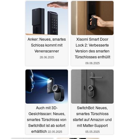
04.11.2025
Anker: Neues, smartes
Xiaomi Smart Door
Schloss kommt mit
Lock 2: Verbesserte
Venenscanner
Version des smarten
Türschlosses enthüllt
28.06.2025
09.06.2025
Auch mit 3D-
SwitchBot: Neues,
Gesichtsscan: Neues,
smartes Türschloss
smartes Türschloss von
startet auf Amazon und
SwitchBot ist ab sofort
mit Matter-Support
erhältlich
22.05.2025
05.05.2025