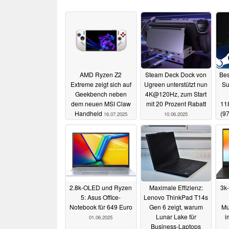
AMD Ryzen Z2
Steam Deck Dock von
Bes
Extreme zeigt sich auf
Ugreen unterstützt nun
Su
Geekbench neben
4K@120Hz, zum Start
dem neuen MSI Claw
mit 20 Prozent Rabatt
11
Handheld
(9
16.07.2025
10.06.2025
2.8k-OLED und Ryzen
Maximale Effizienz:
3k
5: Asus Office-
Lenovo ThinkPad T14s
Notebook für 649 Euro
Gen 6 zeigt, warum
Mu
Lunar Lake für
i
01.06.2025
Business-Laptops