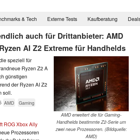
nchmarks & Tech
Externe Tests
Kaufberatung
Deal
ndlich auch für Drittanbieter: AMD
 Ryzen AI Z2 Extreme für Handhelds
e speziell für
brandneue Ryzen Z2 A
ch günstigen
rend der Ryzen AI Z2
 soll.
5
AMD
Gaming
AMD erweitert die für Gaming-
Handhelds bestimmte Z2-Serie um
ft ROG Xbox Ally
zwei neue Prozessoren. (Bildquelle:
neue Prozessoren
AMD)