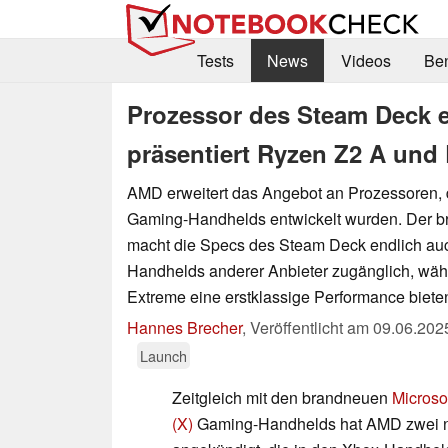
Tests
News
Videos
Be
Prozessor des Steam Deck e
präsentiert Ryzen Z2 A und
AMD erweitert das Angebot an Prozessoren, di
Gaming-Handhelds entwickelt wurden. Der 
macht die Specs des Steam Deck endlich au
Handhelds anderer Anbieter zugänglich, wäh
Extreme eine erstklassige Performance bieten
Hannes Brecher
,
Veröffentlicht am
09.06.202
Launch
Zeitgleich mit den brandneuen
Microso
(X)
Gaming-Handhelds hat AMD zwei 