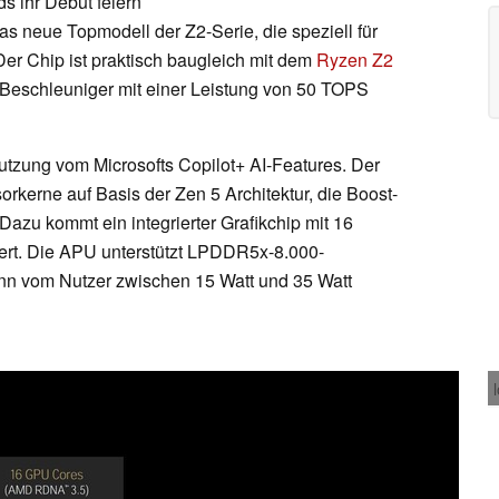
s ihr Debüt feiern
s neue Topmodell der Z2-Serie, die speziell für
er Chip ist praktisch baugleich mit dem
Ryzen Z2
I-Beschleuniger mit einer Leistung von 50 TOPS
utzung vom Microsofts Copilot+ AI-Features. Der
rkerne auf Basis der Zen 5 Architektur, die Boost-
Dazu kommt ein integrierter Grafikchip mit 16
ert. Die APU unterstützt LPDDR5x-8.000-
kann vom Nutzer zwischen 15 Watt und 35 Watt