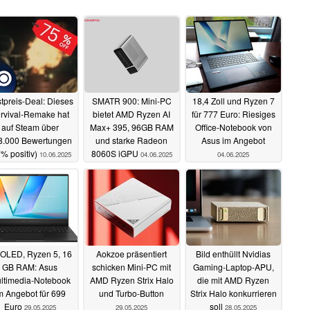
tpreis-Deal: Dieses
SMATR 900: Mini-PC
18,4 Zoll und Ryzen 7
rvival-Remake hat
bietet AMD Ryzen AI
für 777 Euro: Riesiges
auf Steam über
Max+ 395, 96GB RAM
Office-Notebook von
8.000 Bewertungen
und starke Radeon
Asus im Angebot
7% positiv)
8060S iGPU
10.06.2025
04.06.2025
04.06.2025
-OLED, Ryzen 5, 16
Aokzoe präsentiert
Bild enthüllt Nvidias
GB RAM: Asus
schicken Mini-PC mit
Gaming-Laptop-APU,
ltimedia-Notebook
AMD Ryzen Strix Halo
die mit AMD Ryzen
m Angebot für 699
und Turbo-Button
Strix Halo konkurrieren
Euro
soll
29.05.2025
29.05.2025
28.05.2025