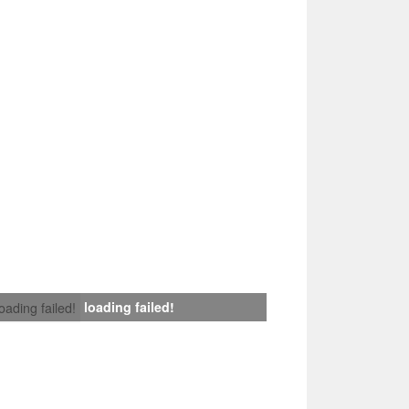
loading failed!
loading failed!