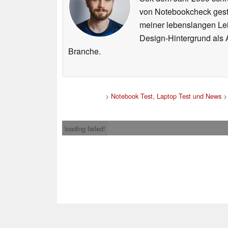
von Notebookcheck gest
meiner lebenslangen Lei
Design-Hintergrund als A
Branche.
>
Notebook Test, Laptop Test und News
loading failed!
Impress
* Beim Kauf über ein