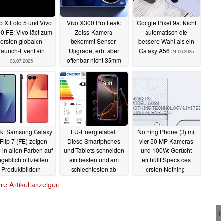
o X Fold 5 und Vivo
Vivo X300 Pro Leak:
Google Pixel 9a: Nicht
0 FE: Vivo lädt zum
Zeiss-Kamera
automatisch die
ersten globalen
bekommt Sensor-
bessere Wahl als ein
Launch-Event ein
Upgrade, erbt aber
Galaxy A56
24.06.2025
offenbar nicht 35mm
03.07.2025
Optik vom Vivo X200
Ultra
26.06.2025
k: Samsung Galaxy
EU-Energielabel:
Nothing Phone (3) mit
 Flip 7 (FE) zeigen
Diese Smartphones
vier 50 MP Kameras
h in allen Farben auf
und Tablets schneiden
und 100W: Gerücht
geblich offiziellen
am besten und am
enthüllt Specs des
Produktbildern
schlechtesten ab
ersten Nothing-
Flaggschiffs
23.06.2025
23.06.2025
23.06.2025
re Artikel anzeigen