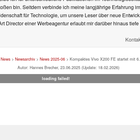
oßen bin. Seitdem verbinde ich meine langjährige Erfahrung 
denschaft für Technologie, um unsere Leser über neue Entwick
rt Director einer Werbeagentur erlaubt mir darüber hinaus tiefe 
Kontak
>
News
>
Newsarchiv
>
News 2025-06
> Kompaktes Vivo X200 FE startet mit 
Autor: Hannes Brecher, 23.06.2025 (Update: 18.02.2026)
loading failed!
um
|
Team
|
Datenschutz
|
Kontakt
|
Cookie Einstellungen
| 01.08
en Affiliate-Link kann Notebookcheck eine Vergütung erhalten. Vielen Dank für