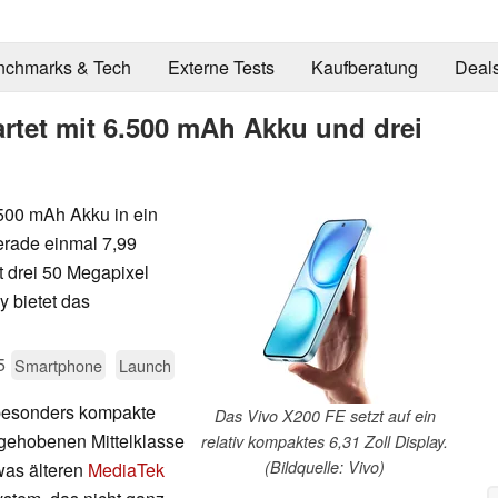
nchmarks & Tech
Externe Tests
Kaufberatung
Deal
rtet mit 6.500 mAh Akku und drei
500 mAh Akku in ein
erade einmal 7,99
t drei 50 Megapixel
 bietet das
5
Smartphone
Launch
 besonders kompakte
Das Vivo X200 FE setzt auf ein
gehobenen Mittelklasse
relativ kompaktes 6,31 Zoll Display.
(Bildquelle: Vivo)
twas älteren
MediaTek