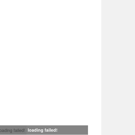
loading failed!
loading failed!