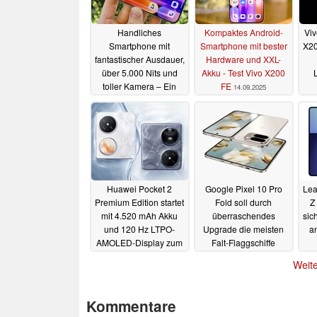
Handliches
Kompaktes Android-
Viv
Smartphone mit
Smartphone mit bester
X20
fantastischer Ausdauer,
Hardware und XXL-
über 5.000 Nits und
Akku - Test Vivo X200
toller Kamera – Ein
FE
14.09.2025
Traum?
15.09.2025
Huawei Pocket 2
Google Pixel 10 Pro
Lea
Premium Edition startet
Fold soll durch
Z
mit 4.520 mAh Akku
überraschendes
sic
und 120 Hz LTPO-
Upgrade die meisten
an
AMOLED-Display zum
Falt-Flaggschiffe
günstigeren Preis
übertreffen
23.06.2025
Weite
23.06.2025
Kommentare