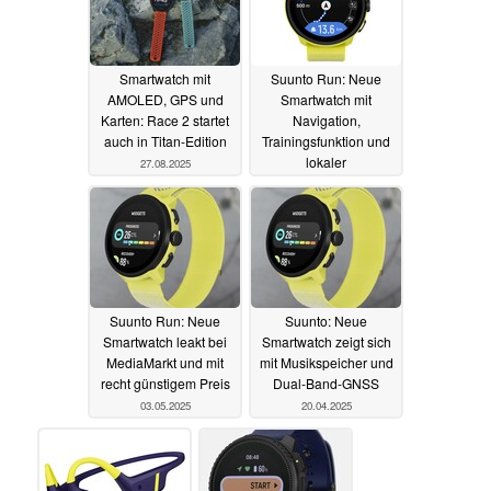
Smartwatch mit
Suunto Run: Neue
AMOLED, GPS und
Smartwatch mit
Karten: Race 2 startet
Navigation,
auch in Titan-Edition
Trainingsfunktion und
lokaler
27.08.2025
Musikwiedergabe
startet für 249 Euro
13.05.2025
Suunto Run: Neue
Suunto: Neue
Smartwatch leakt bei
Smartwatch zeigt sich
MediaMarkt und mit
mit Musikspeicher und
recht günstigem Preis
Dual-Band-GNSS
03.05.2025
20.04.2025