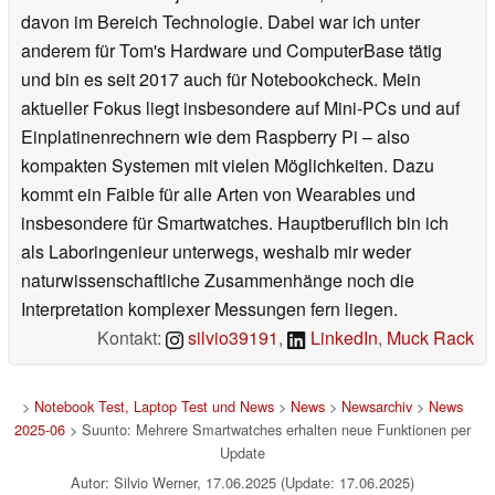
davon im Bereich Technologie. Dabei war ich unter
anderem für Tom's Hardware und ComputerBase tätig
und bin es seit 2017 auch für Notebookcheck. Mein
aktueller Fokus liegt insbesondere auf Mini-PCs und auf
Einplatinenrechnern wie dem Raspberry Pi – also
kompakten Systemen mit vielen Möglichkeiten. Dazu
kommt ein Faible für alle Arten von Wearables und
insbesondere für Smartwatches. Hauptberuflich bin ich
als Laboringenieur unterwegs, weshalb mir weder
naturwissenschaftliche Zusammenhänge noch die
Interpretation komplexer Messungen fern liegen.
Kontakt:
silvio39191
,
LinkedIn
,
Muck Rack
>
Notebook Test, Laptop Test und News
>
News
>
Newsarchiv
>
News
2025-06
> Suunto: Mehrere Smartwatches erhalten neue Funktionen per
Update
Autor: Silvio Werner, 17.06.2025 (Update: 17.06.2025)