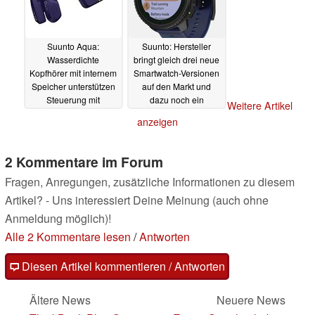
Suunto Aqua:
Suunto: Hersteller
Wasserdichte
bringt gleich drei neue
Kopfhörer mit internem
Smartwatch-Versionen
Speicher unterstützen
auf den Markt und
Steuerung mit
dazu noch ein
Weitere Artikel
Kopfbewegungen -
Armband
10.07.2024
anzeigen
und die Bewertung der
Technik
10.12.2024
2 Kommentare im Forum
Fragen, Anregungen, zusätzliche Informationen zu diesem
Artikel? - Uns interessiert Deine Meinung (auch ohne
Anmeldung möglich)!
Alle 2 Kommentare lesen
/
Antworten
Diesen Artikel kommentieren / Antworten
Ältere News
Neuere News