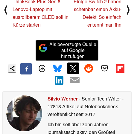
ThinkBook Plus Gen 6:
Einige Switch 2 haben
⟨
⟩
Lenovo-Laptop mit
scheinbar einen Akku-
ausrollbarem OLED soll in
Defekt: So einfach
Kürze starten
erkennt man ihn
Als bevorzugte Quelle
auf Google
hinzufügen
Silvio Werner
- Senior Tech Writer
-
17818 Artikel auf Notebookcheck
veröffentlicht
seit 2017
Ich bin seit über zehn Jahren
journalistisch aktiv, den Großteil