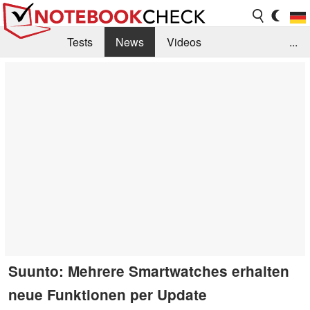
Tests
News
Videos
...
Benchmarks & Tech
Externe Tests
Kaufberatung
Deals
Suche
Jobs
Forum
Suunto: Mehrere Smartwatches erhalten
neue Funktionen per Update