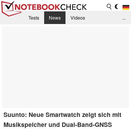
Tests
News
Videos
...
Benchmarks & Tech
Externe Tests
Kaufberatung
Deals
Suche
Jobs
Forum
Suunto: Neue Smartwatch zeigt sich mit
Musikspeicher und Dual-Band-GNSS