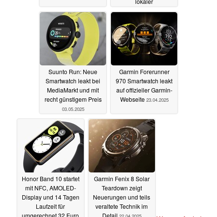
lokaler
Musikwiedergabe
startet für 249 Euro
13.05.2025
Suunto Run: Neue
Garmin Forerunner
Smartwatch leakt bei
970 Smartwatch leakt
MediaMarkt und mit
auf offizieller Garmin-
recht günstigem Preis
Webseite
23.04.2025
03.05.2025
Honor Band 10 startet
Garmin Fenix 8 Solar
mit NFC, AMOLED-
Teardown zeigt
Display und 14 Tagen
Neuerungen und teils
Laufzeit für
veraltete Technik im
umgerechnet 32 Euro
Detail
22.04.2025