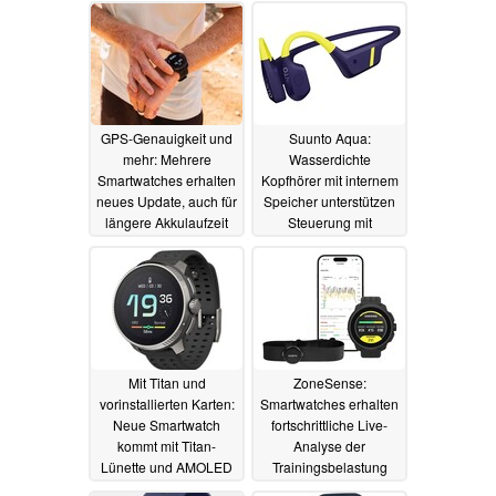
GPS-Genauigkeit und
Suunto Aqua:
mehr: Mehrere
Wasserdichte
Smartwatches erhalten
Kopfhörer mit internem
neues Update, auch für
Speicher unterstützen
längere Akkulaufzeit
Steuerung mit
Kopfbewegungen -
17.12.2024
und die Bewertung der
Technik
10.12.2024
Mit Titan und
ZoneSense:
vorinstallierten Karten:
Smartwatches erhalten
Neue Smartwatch
fortschrittliche Live-
kommt mit Titan-
Analyse der
Lünette und AMOLED
Trainingsbelastung
08.10.2024
02.10.2024