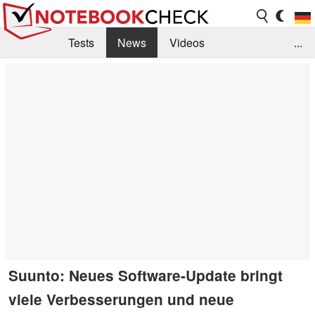
Tests
News
Videos
...
Benchmarks & Tech
Externe Tests
Kaufberatung
Deals
Suche
Jobs
Forum
Suunto: Neues Software-Update bringt
viele Verbesserungen und neue