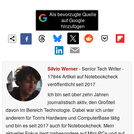
Als bevorzugte Quelle
auf Google
hinzufügen
Silvio Werner
- Senior Tech Writer
-
17844 Artikel auf Notebookcheck
veröffentlicht
seit 2017
Ich bin seit über zehn Jahren
journalistisch aktiv, den Großteil
davon im Bereich Technologie. Dabei war ich unter
anderem für Tom's Hardware und ComputerBase tätig
und bin es seit 2017 auch für Notebookcheck. Mein
aktueller Fokus liegt insbesondere auf Mini-PCs und auf