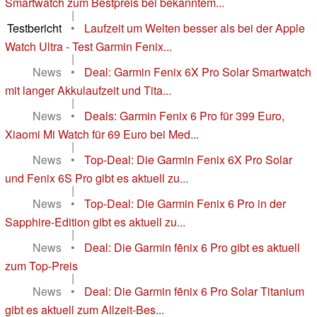
Smartwatch zum Bestpreis bei bekanntem...
|
Testbericht
•
Laufzeit um Welten besser als bei der Apple
Watch Ultra - Test Garmin Fenix...
|
News
•
Deal: Garmin Fenix 6X Pro Solar Smartwatch
mit langer Akkulaufzeit und Tita...
|
News
•
Deals: Garmin Fenix 6 Pro für 399 Euro,
Xiaomi Mi Watch für 69 Euro bei Med...
|
News
•
Top-Deal: Die Garmin Fenix 6X Pro Solar
und Fenix 6S Pro gibt es aktuell zu...
|
News
•
Top-Deal: Die Garmin Fenix 6 Pro in der
Sapphire-Edition gibt es aktuell zu...
|
News
•
Deal: Die Garmin fēnix 6 Pro gibt es aktuell
zum Top-Preis
|
News
•
Deal: Die Garmin fēnix 6 Pro Solar Titanium
gibt es aktuell zum Allzeit-Bes...