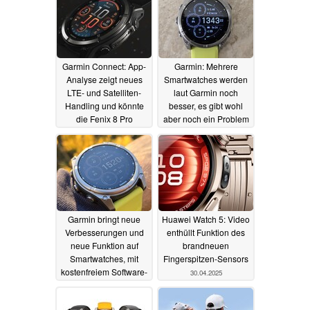
Garmin Connect: App-
Garmin: Mehrere
Analyse zeigt neues
Smartwatches werden
LTE- und Satelliten-
laut Garmin noch
Handling und könnte
besser, es gibt wohl
die Fenix 8 Pro
aber noch ein Problem
vorbereiten
17.08.2025
21.05.2025
Garmin bringt neue
Huawei Watch 5: Video
Verbesserungen und
enthüllt Funktion des
neue Funktion auf
brandneuen
Smartwatches, mit
Fingerspitzen-Sensors
kostenfreiem Software-
30.04.2025
Update
02.05.2025