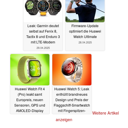
Leak: Garmin deutet
Firmware-Update
selbst auf Fenix 8,
optimiert die Huawei
Tactix 8 und Enduro 3
Watch Ultimate
mit LTE-Modem
28.04.2025
29.04.2025
Huawei Watch Fit 4
Huawei Watch 5: Leak
(Pro) leakt samt
enthüllt brandneues
Europreis, neuen
Design und Preis der
Sensoren, GPS und
Flaggschiff-Smartwatch
AMOLED-Display
mit Fingerspitzen-
Weitere Artikel
Sensor
28.04.2025
28.04.2025
anzeigen