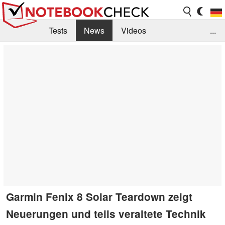
Tests
News
Videos
...
Benchmarks & Tech
Externe Tests
Kaufberatung
Deals
Suche
Jobs
Forum
Garmin Fenix 8 Solar Teardown zeigt
Neuerungen und teils veraltete Technik