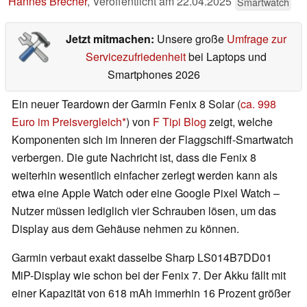
Hannes Brecher
,
Veröffentlicht am
22.04.2025
Smartwatch
Jetzt mitmachen:
Unsere große
Umfrage zur
Servicezufriedenheit
bei Laptops und
Smartphones 2026
Ein neuer Teardown der Garmin Fenix 8 Solar (
ca. 998
Euro im Preisvergleich
) von
F Tipi Blog
zeigt, welche
Komponenten sich im Inneren der Flaggschiff-Smartwatch
verbergen. Die gute Nachricht ist, dass die Fenix 8
weiterhin wesentlich einfacher zerlegt werden kann als
etwa eine Apple Watch oder eine Google Pixel Watch –
Nutzer müssen lediglich vier Schrauben lösen, um das
Display aus dem Gehäuse nehmen zu können.
Garmin verbaut exakt dasselbe Sharp LS014B7DD01
MiP-Display wie schon bei der Fenix 7. Der Akku fällt mit
einer Kapazität von 618 mAh immerhin 16 Prozent größer