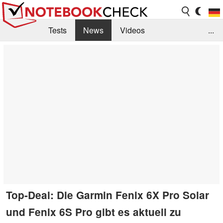
Tests
News
Videos
...
Benchmarks & Tech
Externe Tests
Kaufberatung
Deals
Suche
Jobs
Forum
Top-Deal: Die Garmin Fenix 6X Pro Solar
und Fenix 6S Pro gibt es aktuell zu