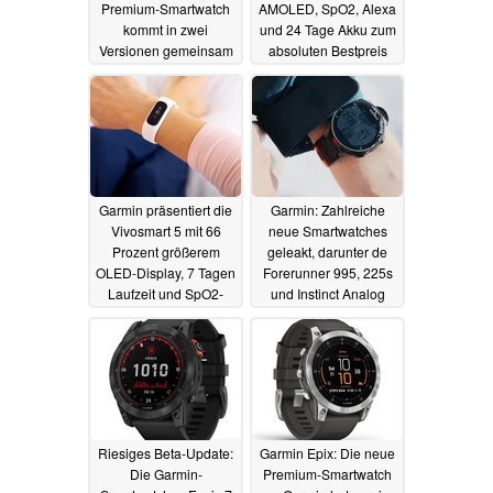
Premium-Smartwatch
AMOLED, SpO2, Alexa
kommt in zwei
und 24 Tage Akku zum
Versionen gemeinsam
absoluten Bestpreis
mit Mate Xs 2 und
unter 70 Euro
22.04.2022
Band 7
22.04.2022
Garmin präsentiert die
Garmin: Zahlreiche
Vivosmart 5 mit 66
neue Smartwatches
Prozent größerem
geleakt, darunter de
OLED-Display, 7 Tagen
Forerunner 995, 225s
Laufzeit und SpO2-
und Instinct Analog
Sensor
20.04.2022
16.04.2022
Riesiges Beta-Update:
Garmin Epix: Die neue
Die Garmin-
Premium-Smartwatch