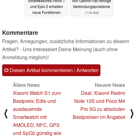
Smartwatches Fenix 7
von Garmin hat nervige
und Epix 2 erhalten
Verbindungsprobleme
neue Funktionen
11.04.2022
12.04.2022
Kommentare
Fragen, Anregungen, zusätzliche Informationen zu diesem
Artikel? - Uns interessiert Deine Meinung (auch ohne
Anmeldung möglich)!
Diesen Artikel kommentieren / Antworten
Ältere News
Neuere News
Xiaomi Watch S1 zum
Deal: Xiaomi Redmi
Bestpreis: Edle und
Note 10S und Poco M4
ausdauernde
Pro 5G zu absoluten
⟨
⟩
Smartwatch mit
Bestpreisen im Angebot
AMOLED, NFC, GPS
und SpO2 günstig wie