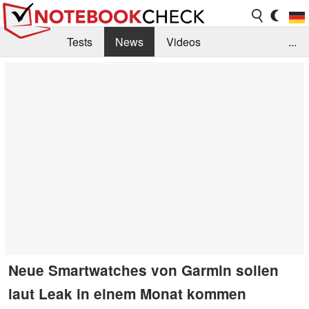
Tests
News
Videos
...
Benchmarks & Tech
Externe Tests
Kaufberatung
Deals
Suche
Jobs
Forum
Neue Smartwatches von Garmin sollen
laut Leak in einem Monat kommen