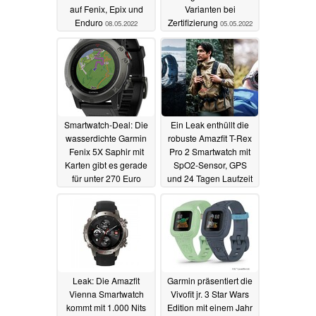
auf Fenix, Epix und
Varianten bei
Enduro
Zertifizierung
08.05.2022
05.05.2022
Smartwatch-Deal: Die
Ein Leak enthüllt die
wasserdichte Garmin
robuste Amazfit T-Rex
Fenix 5X Saphir mit
Pro 2 Smartwatch mit
Karten gibt es gerade
SpO2-Sensor, GPS
für unter 270 Euro
und 24 Tagen Laufzeit
04.05.2022
04.05.2022
Leak: Die Amazfit
Garmin präsentiert die
Vienna Smartwatch
Vivofit jr. 3 Star Wars
kommt mit 1.000 Nits
Edition mit einem Jahr