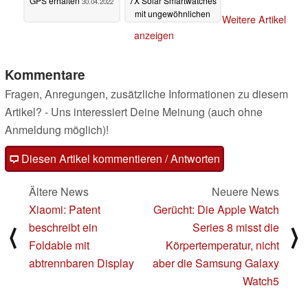
GPS erhalten
7X Solar Smartwatches
30.04.2022
mit ungewöhnlichen
Weitere Artikel
Features
28.04.2022
anzeigen
Kommentare
Fragen, Anregungen, zusätzliche Informationen zu diesem
Artikel? - Uns interessiert Deine Meinung (auch ohne
Anmeldung möglich)!
Diesen Artikel kommentieren / Antworten
Ältere News
Neuere News
Xiaomi: Patent
Gerücht: Die Apple Watch
beschreibt ein
Series 8 misst die
⟨
⟩
Foldable mit
Körpertemperatur, nicht
abtrennbaren Display
aber die Samsung Galaxy
Watch5