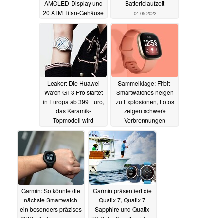
AMOLED-Display und
Batterielaufzeit
20 ATM Titan-Gehäuse
04.05.2022
04.05.2022
Leaker: Die Huawei
Sammelklage: Fitbit-
Watch GT 3 Pro startet
Smartwatches neigen
in Europa ab 399 Euro,
zu Explosionen, Fotos
das Keramik-
zeigen schwere
Topmodell wird
Verbrennungen
überraschend günstig
03.05.2022
04.05.2022
Garmin: So könnte die
Garmin präsentiert die
nächste Smartwatch
Quatix 7, Quatix 7
ein besonders präzises
Sapphire und Quatix