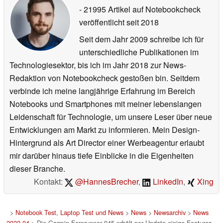
- 21995 Artikel auf Notebookcheck
veröffentlicht
seit 2018
Seit dem Jahr 2009 schreibe ich für
unterschiedliche Publikationen im
Technologiesektor, bis ich im Jahr 2018 zur News-
Redaktion von Notebookcheck gestoßen bin. Seitdem
verbinde ich meine langjährige Erfahrung im Bereich
Notebooks und Smartphones mit meiner lebenslangen
Leidenschaft für Technologie, um unsere Leser über neue
Entwicklungen am Markt zu informieren. Mein Design-
Hintergrund als Art Director einer Werbeagentur erlaubt
mir darüber hinaus tiefe Einblicke in die Eigenheiten
dieser Branche.
Kontakt:
@HannesBrecher
,
LinkedIn
,
Xing
>
Notebook Test, Laptop Test und News
>
News
>
Newsarchiv
>
News
2022-04
> Die Garmin Forerunner 945 erhält per Update einige Features