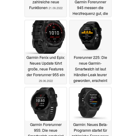
zahlreiche neue
Garmin Forerunner
Funktionen
945 messen die
21.09.2022
Herzfrequenz gut, die
Apple Watch besser
18.09.2022
Garmin Fenix und Epix:
Forerunner 225: Die
Neues Update führt
neue Garmin-
große, neue Features
Smartwatch ist laut
der Forerunner 955 ein
Händler-Leak teurer
geworden, erscheint
29.06.2022
als Musik-Variante
24.05.2022
Garmin Forerunner
Garmin: Neues Beta-
955: Die neue
Programm startet für
Smartwatch erscheint
zahlreiche Forerunner-