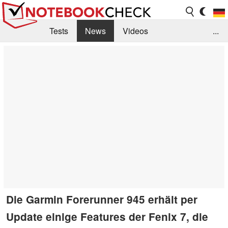
Tests
News
Videos
...
Benchmarks & Tech
Externe Tests
Kaufberatung
Deals
Suche
Jobs
Forum
Die Garmin Forerunner 945 erhält per
Update einige Features der Fenix 7, die