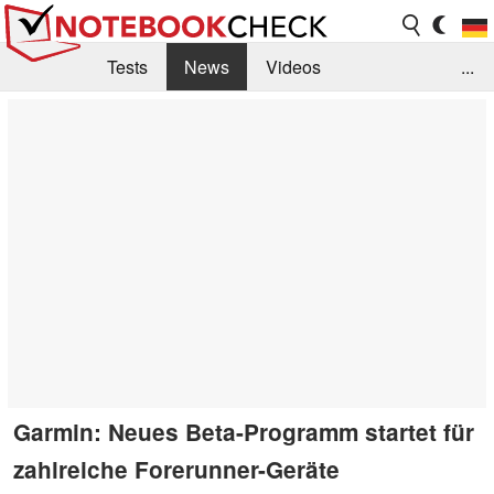
Tests
News
Videos
...
Benchmarks & Tech
Externe Tests
Kaufberatung
Deals
Suche
Jobs
Forum
Garmin: Neues Beta-Programm startet für
zahlreiche Forerunner-Geräte