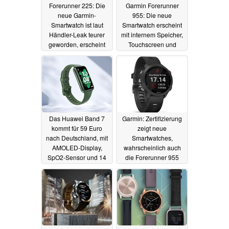
Forerunner 225: Die
Garmin Forerunner
neue Garmin-
955: Die neue
Smartwatch ist laut
Smartwatch erscheint
Händler-Leak teurer
mit internem Speicher,
geworden, erscheint
Touchscreen und
als Musik-Variante
Solar-Option
23.05.2022
24.05.2022
Das Huawei Band 7
Garmin: Zertifizierung
kommt für 59 Euro
zeigt neue
nach Deutschland, mit
Smartwatches,
AMOLED-Display,
wahrscheinlich auch
SpO2-Sensor und 14
die Forerunner 955
Tagen Laufzeit
17.05.2022
18.05.2022