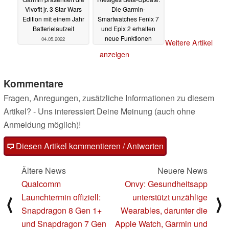
Vivofit jr. 3 Star Wars
Die Garmin-
Edition mit einem Jahr
Smartwatches Fenix 7
Batterielaufzeit
und Epix 2 erhalten
neue Funktionen
04.05.2022
Weitere Artikel
12.04.2022
anzeigen
Kommentare
Fragen, Anregungen, zusätzliche Informationen zu diesem
Artikel? - Uns interessiert Deine Meinung (auch ohne
Anmeldung möglich)!
Diesen Artikel kommentieren / Antworten
Ältere News
Neuere News
Qualcomm
Onvy: Gesundheitsapp
Launchtermin offiziell:
unterstützt unzählige
⟨
⟩
Snapdragon 8 Gen 1+
Wearables, darunter die
und Snapdragon 7 Gen
Apple Watch, Garmin und