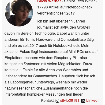
Silvio Werner
- Senior Tech Writer
-
17796 Artikel auf Notebookcheck
veröffentlicht
seit 2017
Ich bin seit über zehn Jahren
journalistisch aktiv, den Großteil
davon im Bereich Technologie. Dabei war ich unter
anderem für Tom's Hardware und ComputerBase tätig
und bin es seit 2017 auch für Notebookcheck. Mein
aktueller Fokus liegt insbesondere auf Mini-PCs und auf
Einplatinenrechnern wie dem Raspberry Pi – also
kompakten Systemen mit vielen Möglichkeiten. Dazu
kommt ein Faible für alle Arten von Wearables und
insbesondere für Smartwatches. Hauptberuflich bin ich
als Laboringenieur unterwegs, weshalb mir weder
naturwissenschaftliche Zusammenhänge noch die
Interpretation komplexer Messungen fern liegen.
Kontakt:
silvio39191
,
LinkedIn