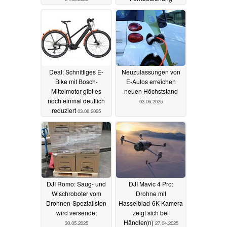
03.06.2025
Deal: Schnittiges E-
Neuzulassungen von
Bike mit Bosch-
E-Autos erreichen
Mittelmotor gibt es
neuen Höchststand
noch einmal deutlich
03.06.2025
reduziert
03.06.2025
DJI Romo: Saug- und
DJI Mavic 4 Pro:
Wischroboter vom
Drohne mit
Drohnen-Spezialisten
Hasselblad-6K-Kamera
wird versendet
zeigt sich bei
Händler(n)
30.05.2025
27.04.2025