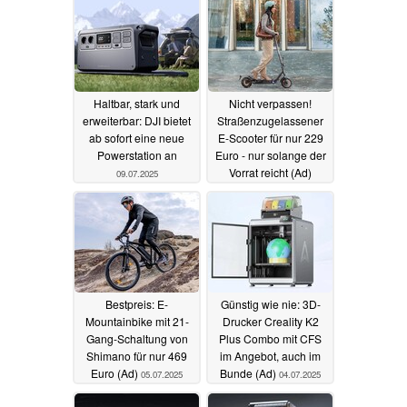
Haltbar, stark und
Nicht verpassen!
erweiterbar: DJI bietet
Straßenzugelassener
ab sofort eine neue
E-Scooter für nur 229
Powerstation an
Euro - nur solange der
Vorrat reicht (Ad)
09.07.2025
06.07.2025
Bestpreis: E-
Günstig wie nie: 3D-
Mountainbike mit 21-
Drucker Creality K2
Gang-Schaltung von
Plus Combo mit CFS
Shimano für nur 469
im Angebot, auch im
Euro (Ad)
Bunde (Ad)
05.07.2025
04.07.2025