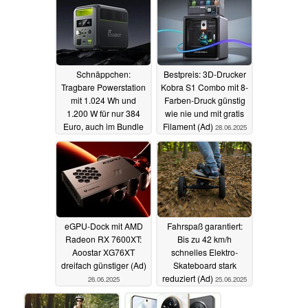
Schnäppchen:
Bestpreis: 3D-Drucker
Tragbare Powerstation
Kobra S1 Combo mit 8-
mit 1.024 Wh und
Farben-Druck günstig
1.200 W für nur 384
wie nie und mit gratis
Euro, auch im Bundle
Filament (Ad)
28.06.2025
mit Solarpanel (Ad)
01.07.2025
eGPU-Dock mit AMD
Fahrspaß garantiert:
Radeon RX 7600XT:
Bis zu 42 km/h
Aoostar XG76XT
schnelles Elektro-
dreifach günstiger (Ad)
Skateboard stark
reduziert (Ad)
26.06.2025
25.06.2025