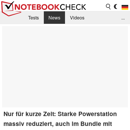
Tests
News
Videos
...
Benchmarks & Tech
Externe Tests
Kaufberatung
Deals
Suche
Jobs
Forum
Nur für kurze Zeit: Starke Powerstation
massiv reduziert, auch im Bundle mit