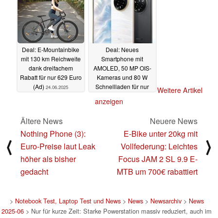
Deal: E-Mountainbike
Deal: Neues
mit 130 km Reichweite
Smartphone mit
dank dreifachem
AMOLED, 50 MP OIS-
Rabatt für nur 629 Euro
Kameras und 80 W
(Ad)
Schnellladen für nur
24.06.2025
Weitere Artikel
354 Euro (Ad)
23.06.2025
anzeigen
Ältere News
Neuere News
Nothing Phone (3):
E-Bike unter 20kg mit
⟨
⟩
Euro-Preise laut Leak
Vollfederung: Leichtes
höher als bisher
Focus JAM 2 SL 9.9 E-
gedacht
MTB um 700€ rabattiert
>
Notebook Test, Laptop Test und News
>
News
>
Newsarchiv
>
News
2025-06
> Nur für kurze Zeit: Starke Powerstation massiv reduziert, auch im