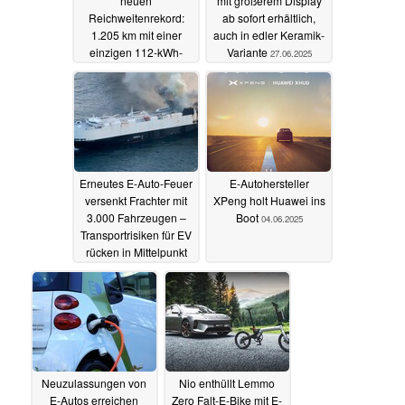
neuen
mit größerem Display
Reichweitenrekord:
ab sofort erhältlich,
1.205 km mit einer
auch in edler Keramik-
einzigen 112-kWh-
Variante
27.06.2025
Batterieladung
09.07.2025
Erneutes E-Auto-Feuer
E-Autohersteller
versenkt Frachter mit
XPeng holt Huawei ins
3.000 Fahrzeugen –
Boot
04.06.2025
Transportrisiken für EV
rücken in Mittelpunkt
26.06.2025
Neuzulassungen von
Nio enthüllt Lemmo
E-Autos erreichen
Zero Falt-E-Bike mit E-