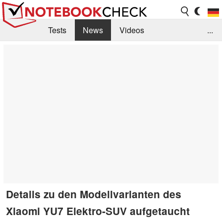
Tests
News
Videos
...
Benchmarks & Tech
Externe Tests
Kaufberatung
Deals
Suche
Jobs
Forum
Details zu den Modellvarianten des
Xiaomi YU7 Elektro-SUV aufgetaucht