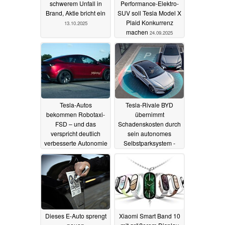
schwerem Unfall in
Performance-Elektro-
Brand, Aktie bricht ein
SUV soll Tesla Model X
Plaid Konkurrenz
13.10.2025
machen
24.09.2025
Tesla-Autos
Tesla-Rivale BYD
bekommen Robotaxi-
übernimmt
FSD – und das
Schadenskosten durch
verspricht deutlich
sein autonomes
verbesserte Autonomie
Selbstparksystem -
keine Versicherung
21.07.2025
nötig
09.07.2025
Dieses E-Auto sprengt
Xiaomi Smart Band 10