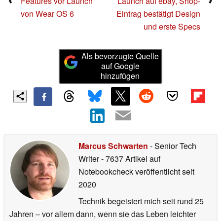
Features vor Launch
Launch auf ebay, Shop-
von Wear OS 6
Eintrag bestätigt Design
und erste Specs
Als bevorzugte Quelle
auf Google
hinzufügen
Marcus Schwarten
- Senior Tech
Writer
- 7637 Artikel auf
Notebookcheck veröffentlicht
seit
2020
Technik begeistert mich seit rund 25
Jahren – vor allem dann, wenn sie das Leben leichter