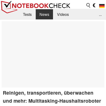
Tests
News
Videos
...
Benchmarks & Tech
Externe Tests
Kaufberatung
Deals
Suche
Jobs
Forum
Reinigen, transportieren, überwachen
und mehr: Multitasking-Haushaltsroboter