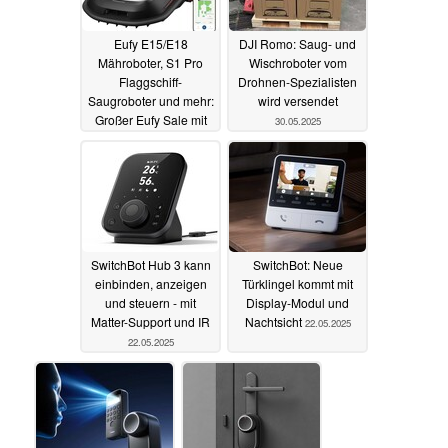
Eufy E15/E18
DJI Romo: Saug- und
Mähroboter, S1 Pro
Wischroboter vom
Flaggschiff-
Drohnen-Spezialisten
Saugroboter und mehr:
wird versendet
Großer Eufy Sale mit
30.05.2025
zahlreichen Angeboten
02.06.2025
SwitchBot Hub 3 kann
SwitchBot: Neue
einbinden, anzeigen
Türklingel kommt mit
und steuern - mit
Display-Modul und
Matter-Support und IR
Nachtsicht
22.05.2025
22.05.2025