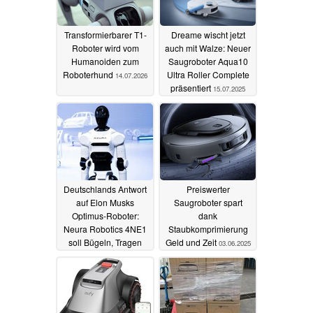
Transformierbarer T1-
Dreame wischt jetzt
Roboter wird vom
auch mit Walze: Neuer
Humanoiden zum
Saugroboter Aqua10
Roboterhund
Ultra Roller Complete
14.07.2026
präsentiert
15.07.2025
Deutschlands Antwort
Preiswerter
auf Elon Musks
Saugroboter spart
Optimus-Roboter:
dank
Neura Robotics 4NE1
Staubkomprimierung
soll Bügeln, Tragen
Geld und Zeit
03.06.2025
und die Spülmaschine
ausräumen
25.06.2025