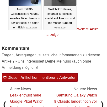
Auch mit 3D-
SwitchBot: Neues,
Gesichtsscan: Neues,
smartes Türschloss
smartes Türschloss von
startet auf Amazon und
SwitchBot ist ab sofort
mit Matter-Support
erhältlich
22.05.2025
05.05.2025
Weitere Artikel
anzeigen
Kommentare
Fragen, Anregungen, zusätzliche Informationen zu diesem
Artikel? - Uns interessiert Deine Meinung (auch ohne
Anmeldung möglich)!
Diesen Artikel kommentieren / Antworten
Ältere News
Neuere News
Leak enthüllt neue
Samsung Galaxy Watch
Google Pixel Watch
8 Classic landet noch vor
⟨
⟩