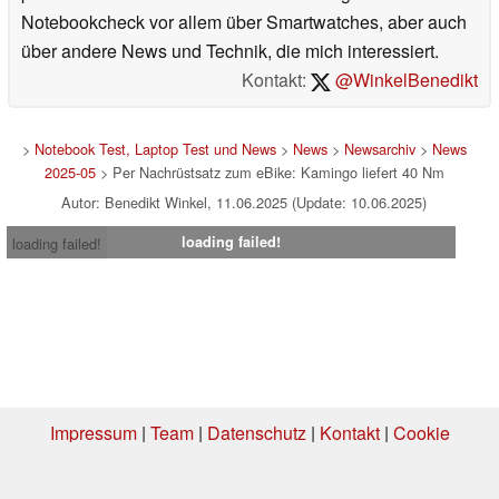
Notebookcheck vor allem über Smartwatches, aber auch
über andere News und Technik, die mich interessiert.
Kontakt:
@WinkelBenedikt
>
Notebook Test, Laptop Test und News
>
News
>
Newsarchiv
>
News
2025-05
> Per Nachrüstsatz zum eBike: Kamingo liefert 40 Nm
Autor: Benedikt Winkel, 11.06.2025 (Update: 10.06.2025)
loading failed!
loading failed!
Impressum
|
Team
|
Datenschutz
|
Kontakt
|
Cookie
Einstellungen
| 04.08.2026 07:56
* Beim Kauf über einen Affiliate-Link kann Notebookcheck eine Vergütung