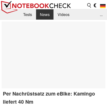
Tests
News
Videos
...
Benchmarks & Tech
Externe Tests
Kaufberatung
Deals
Suche
Jobs
Forum
Per Nachrüstsatz zum eBike: Kamingo
liefert 40 Nm