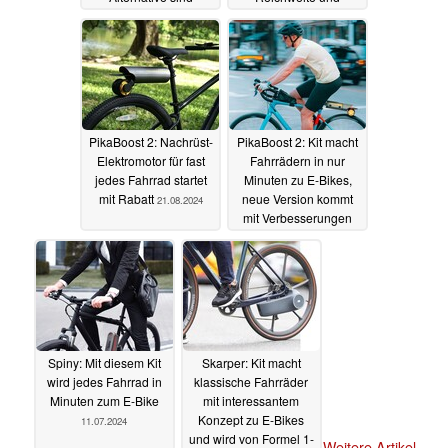
bekannt
weiteren Optionen
12.06.2025
17.10.2024
PikaBoost 2: Nachrüst-
PikaBoost 2: Kit macht
Elektromotor für fast
Fahrrädern in nur
jedes Fahrrad startet
Minuten zu E-Bikes,
mit Rabatt
neue Version kommt
21.08.2024
mit Verbesserungen
12.08.2024
Spiny: Mit diesem Kit
Skarper: Kit macht
wird jedes Fahrrad in
klassische Fahrräder
Minuten zum E-Bike
mit interessantem
Konzept zu E-Bikes
11.07.2024
und wird von Formel 1-
Weitere Artikel