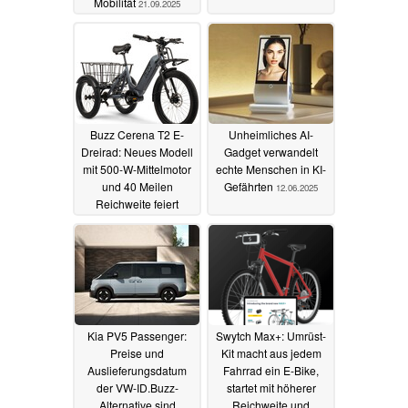
Mobilität
21.09.2025
Buzz Cerena T2 E-
Unheimliches AI-
Dreirad: Neues Modell
Gadget verwandelt
mit 500-W-Mittelmotor
echte Menschen in KI-
und 40 Meilen
Gefährten
12.06.2025
Reichweite feiert
Premiere
16.07.2025
Kia PV5 Passenger:
Swytch Max+: Umrüst-
Preise und
Kit macht aus jedem
Auslieferungsdatum
Fahrrad ein E-Bike,
der VW-ID.Buzz-
startet mit höherer
Alternative sind
Reichweite und