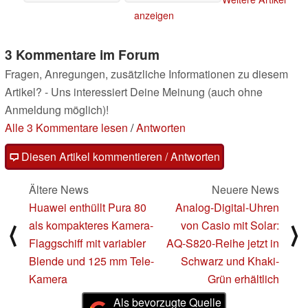
Profis mitentwickelt
anzeigen
24.01.2024
3 Kommentare im Forum
Fragen, Anregungen, zusätzliche Informationen zu diesem
Artikel? - Uns interessiert Deine Meinung (auch ohne
Anmeldung möglich)!
Alle 3 Kommentare lesen
/
Antworten
Diesen Artikel kommentieren / Antworten
Ältere News
Neuere News
Huawei enthüllt Pura 80
Analog-Digital-Uhren
als kompakteres Kamera-
von Casio mit Solar:
⟨
⟩
Flaggschiff mit variabler
AQ-S820-Reihe jetzt in
Blende und 125 mm Tele-
Schwarz und Khaki-
Kamera
Grün erhältlich
Als bevorzugte Quelle