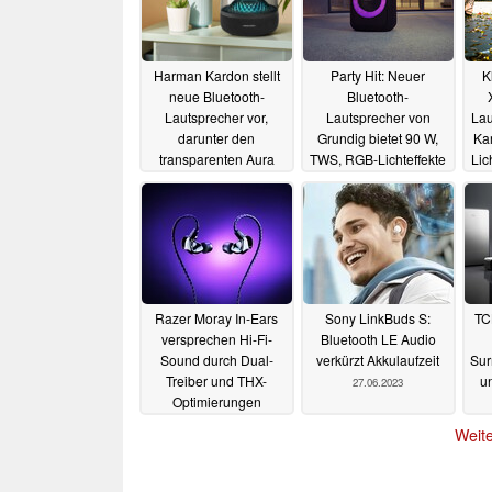
Harman Kardon stellt
Party Hit: Neuer
K
neue Bluetooth-
Bluetooth-
Lautsprecher vor,
Lautsprecher von
Lau
darunter den
Grundig bietet 90 W,
Ka
transparenten Aura
TWS, RGB-Lichteffekte
Lic
Studio 4 mit Kristall-
und 12 Stunden
11
Lichtshow
Akkulaufzeit
10.07.2023
05.07.2023
Razer Moray In-Ears
Sony LinkBuds S:
TC
versprechen Hi-Fi-
Bluetooth LE Audio
Sound durch Dual-
verkürzt Akkulaufzeit
Sur
Treiber und THX-
u
27.06.2023
Optimierungen
27.06.2023
Weite