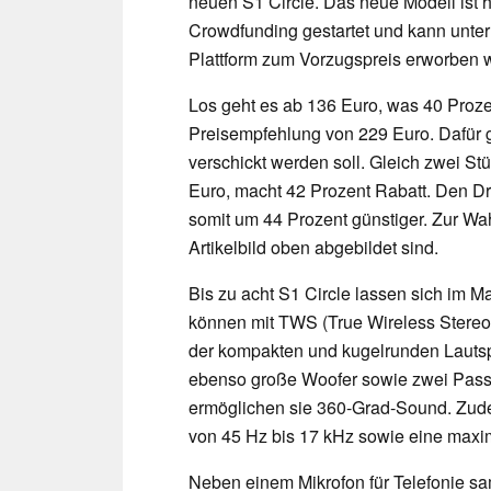
neuen S1 Circle. Das neue Modell ist 
Crowdfunding gestartet und kann unter
Plattform zum Vorzugspreis erworben 
Los geht es ab 136 Euro, was 40 Proze
Preisempfehlung von 229 Euro. Dafür gi
verschickt werden soll. Gleich zwei St
Euro, macht 42 Prozent Rabatt. Den Dre
somit um 44 Prozent günstiger. Zur Wa
Artikelbild oben abgebildet sind.
Bis zu acht S1 Circle lassen sich im M
können mit TWS (True Wireless Stereo
der kompakten und kugelrunden Lautspr
ebenso große Woofer sowie zwei Passiv
ermöglichen sie 360-Grad-Sound. Zude
von 45 Hz bis 17 kHz sowie eine maxi
Neben einem Mikrofon für Telefonie sa