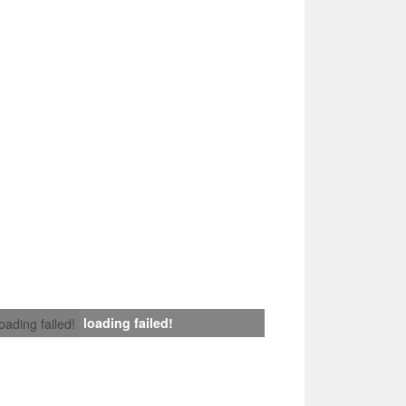
loading failed!
loading failed!