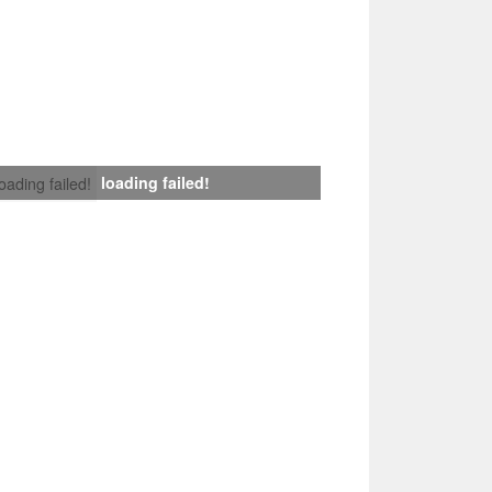
loading failed!
loading failed!