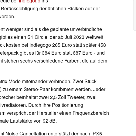
heute bei
Indiegogo
ins
 Berücksichtigung der üblichen Risiken auf der
werden.
nt weniger sind als die geplante unverbindliche
bt es einen S1 Circle, der ab Juli 2023 weltweit
ück kosten bei Indiegogo 265 Euro statt später 458
ierpack gibt es für 384 Euro statt 687 Euro - und
hl stehen sechs verschiedene Farben, die auf dem
atrix Mode miteinander verbinden. Zwei Stück
) zu einem Stereo-Paar kombiniert werden. Jeder
echer beinhaltet zwei 2,5 Zoll Tweeter, zwei
radiatoren. Durch ihre Positionierung
m verspricht der Hersteller einen Frequenzbereich
male Lautstärke von 92 dB.
mt Noise Cancellation unterstützt der nach IPX5