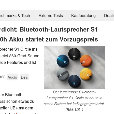
nchmarks & Tech
Externe Tests
Kaufberatung
Deal
dicht: Bluetooth-Lautsprecher S1
20h Akku startet zum Vorzugspreis
recher S1 Circle ins
ietet 360-Grad-Sound,
de Features und ist
023
Audio
Deal
Der kugelrunde Bluetooth-
er Bluetooth-
Lautsprecher S1 Circle ist heute in
muss schon etwas zu
sechs Farben bei Indiegogo gestartet.
teller UB+ mit dem
(Bild: UB+)