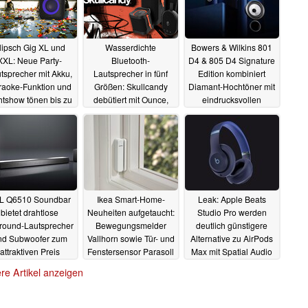
lipsch Gig XL und
Wasserdichte
Bowers & Wilkins 801
XXL: Neue Party-
Bluetooth-
D4 & 805 D4 Signature
tsprecher mit Akku,
Lautsprecher in fünf
Edition kombiniert
raoke-Funktion und
Größen: Skullcandy
Diamant-Hochtöner mit
htshow tönen bis zu
debütiert mit Ounce,
eindrucksvollen
0 dB laut
Kilo und Terrain
Finishes
02.07.2023
28.06.2023
(Mini/XL)
01.07.2023
L Q6510 Soundbar
Ikea Smart-Home-
Leak: Apple Beats
bietet drahtlose
Neuheiten aufgetaucht:
Studio Pro werden
round-Lautsprecher
Bewegungsmelder
deutlich günstigere
nd Subwoofer zum
Vallhorn sowie Tür- und
Alternative zu AirPods
attraktiven Preis
Fenstersensor Parasoll
Max mit Spatial Audio
nahen
26.06.2023
26.06.2023
26.06.2023
re Artikel anzeigen