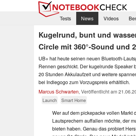
Tests
News
Videos
Be
Kugelrund, bunt und wasser
Circle mit 360°-Sound und 
UB+ hat heute seinen neuen Bluetooth-Lautsp
Rennen geschickt. Der kugelrunde Speaker b
20 Stunden Akkulaufzeit und weitere spannen
bei Indiegogo zum Vorzugspreis erhältlich.
Marcus Schwarten
,
Veröffentlicht am
21.06.2
Launch
Smart Home
Wer auf dem pickepacke vollen Markt d
Lautsprechern auffallen möchte, der 
bieten haben. Genau das probiert Hers