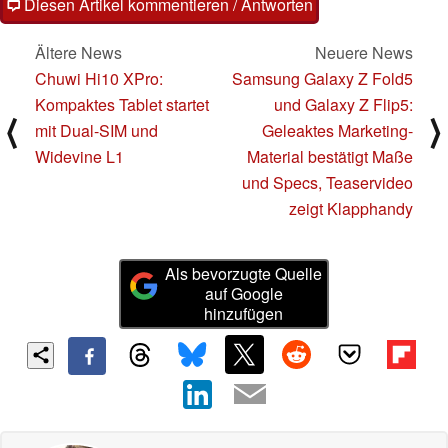
Diesen Artikel kommentieren / Antworten
Ältere News
Neuere News
Chuwi Hi10 XPro:
Samsung Galaxy Z Fold5
Kompaktes Tablet startet
und Galaxy Z Flip5:
⟨
⟩
mit Dual-SIM und
Geleaktes Marketing-
Widevine L1
Material bestätigt Maße
und Specs, Teaservideo
zeigt Klapphandy
Als bevorzugte Quelle
auf Google
hinzufügen