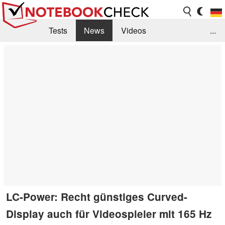
Tests
News
Videos
...
Benchmarks & Tech
Externe Tests
Kaufberatung
Deals
Suche
Jobs
Forum
LC-Power: Recht günstiges Curved-
Display auch für Videospieler mit 165 Hz