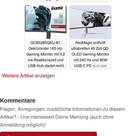
12.07.2023
GCB3280QSU-B1:
RedMagic enthüllt
Gekrümmter 165-Hz-
ultrabreiten 49 Zoll QD-
Gaming-Monitor mit 0,2
OLED Gaming-Monitor
ms Reaktionszeit und
mit 240 Hz und 90W
USB-Hub startet recht
USB-C PD
05.07.2023
günstig
05.07.2023
Weitere Artikel anzeigen
Kommentare
Fragen, Anregungen, zusätzliche Informationen zu diesem
Artikel? - Uns interessiert Deine Meinung (auch ohne
Anmeldung möglich)!