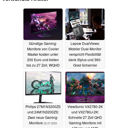
Günstige Gaming-
Lepow DualViews:
Monitore von Cooler
Mobiler Dual-Monitor
Master kosten unter
verspricht Flexibilität
200 Euro und bieten
dank Stylus und 360-
bis zu 27 Zoll, WQHD
Grad-Scharnier
und 100 Hz
24.07.2023
24.07.2023
Philips 27M1N3200ZS
ViewSonic VX2780-2K
und 24M1N3200ZS:
und VX2780J-2K:
Zwei neue Gaming-
Schnelle 27 Zoll QHD
Monitore
Gaming-Monitore mit
22.07.2023