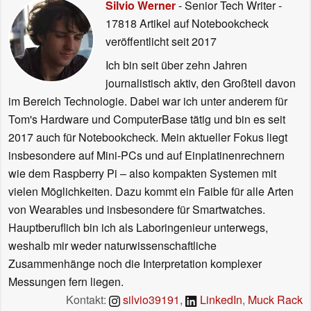
Silvio Werner
- Senior Tech Writer
-
17818 Artikel auf Notebookcheck
veröffentlicht
seit 2017
Ich bin seit über zehn Jahren
journalistisch aktiv, den Großteil davon
im Bereich Technologie. Dabei war ich unter anderem für
Tom's Hardware und ComputerBase tätig und bin es seit
2017 auch für Notebookcheck. Mein aktueller Fokus liegt
insbesondere auf Mini-PCs und auf Einplatinenrechnern
wie dem Raspberry Pi – also kompakten Systemen mit
vielen Möglichkeiten. Dazu kommt ein Faible für alle Arten
von Wearables und insbesondere für Smartwatches.
Hauptberuflich bin ich als Laboringenieur unterwegs,
weshalb mir weder naturwissenschaftliche
Zusammenhänge noch die Interpretation komplexer
Messungen fern liegen.
Kontakt:
silvio39191
,
LinkedIn
,
Muck Rack