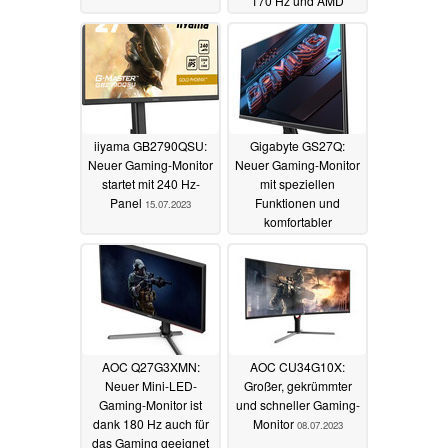
170 Hz und AMD
FreeSync Premium
19.07.2023
iiyama GB2790QSU:
Gigabyte GS27Q:
Neuer Gaming-Monitor
Neuer Gaming-Monitor
startet mit 240 Hz-
mit speziellen
Panel
Funktionen und
15.07.2023
komfortabler
Konfiguration
15.07.2023
AOC Q27G3XMN:
AOC CU34G10X:
Neuer Mini-LED-
Großer, gekrümmter
Gaming-Monitor ist
und schneller Gaming-
dank 180 Hz auch für
Monitor
08.07.2023
das Gaming geeignet