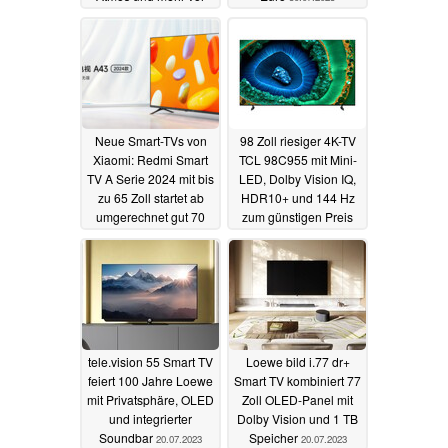
30.07.2023
Neue Smart-TVs von
98 Zoll riesiger 4K-TV
Xiaomi: Redmi Smart
TCL 98C955 mit Mini-
TV A Serie 2024 mit bis
LED, Dolby Vision IQ,
zu 65 Zoll startet ab
HDR10+ und 144 Hz
umgerechnet gut 70
zum günstigen Preis
Euro
vorgestellt
23.07.2023
22.07.2023
tele.vision 55 Smart TV
Loewe bild i.77 dr+
feiert 100 Jahre Loewe
Smart TV kombiniert 77
mit Privatsphäre, OLED
Zoll OLED-Panel mit
und integrierter
Dolby Vision und 1 TB
Soundbar
Speicher
20.07.2023
20.07.2023