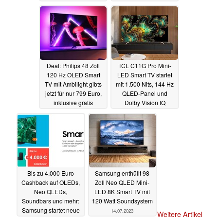
Deal: Philips 48 Zoll
TCL C11G Pro Mini-
120 Hz OLED Smart
LED Smart TV startet
TV mit Ambilight gibts
mit 1.500 Nits, 144 Hz
jetzt für nur 799 Euro,
QLED-Panel und
inklusive gratis
Dolby Vision IQ
Soundbar
19.07.2023
17.07.2023
Bis zu 4.000 Euro
Samsung enthüllt 98
Cashback auf OLEDs,
Zoll Neo QLED Mini-
Neo QLEDs,
LED 8K Smart TV mit
Soundbars und mehr:
120 Watt Soundsystem
Samsung startet neue
14.07.2023
Weitere Artikel