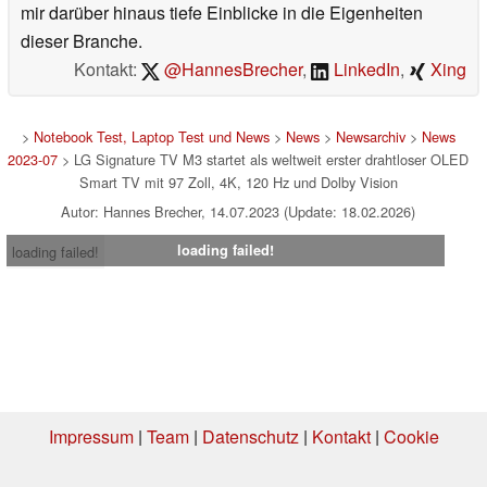
mir darüber hinaus tiefe Einblicke in die Eigenheiten
dieser Branche.
Kontakt:
@HannesBrecher
,
LinkedIn
,
Xing
>
Notebook Test, Laptop Test und News
>
News
>
Newsarchiv
>
News
2023-07
> LG Signature TV M3 startet als weltweit erster drahtloser OLED
Smart TV mit 97 Zoll, 4K, 120 Hz und Dolby Vision
Autor: Hannes Brecher, 14.07.2023 (Update: 18.02.2026)
loading failed!
loading failed!
Impressum
|
Team
|
Datenschutz
|
Kontakt
|
Cookie
Einstellungen
| 04.08.2026 20:36