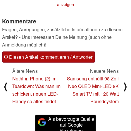
SmartDeal-Aktion
anzeigen
14.07.2023
Kommentare
Fragen, Anregungen, zusätzliche Informationen zu diesem
Artikel? - Uns interessiert Deine Meinung (auch ohne
Anmeldung möglich)!
Diesen Artikel kommentieren / Antworten
Ältere News
Neuere News
Nothing Phone (2) im
Samsung enthüllt 98 Zoll
⟨
⟩
Teardown: Was man im
Neo QLED Mini-LED 8K
schicken, neuen LED-
Smart TV mit 120 Watt
Handy so alles findet
Soundsystem
Als bevorzugte Quelle
auf Google
hinzufügen