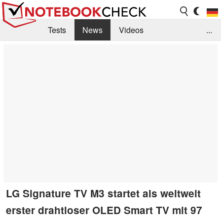
Tests
News
Videos
...
Benchmarks & Tech
Externe Tests
Kaufberatung
Deals
Suche
Jobs
Forum
LG Signature TV M3 startet als weltweit
erster drahtloser OLED Smart TV mit 97