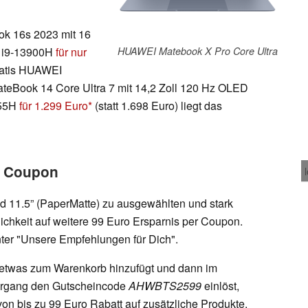
ok 16s 2023 mit 16
e i9-13900H
für nur
HUAWEI Matebook X Pro Core Ultra
gratis HUAWEI
eBook 14 Core Ultra 7 mit 14,2 Zoll 120 Hz OLED
155H
für 1.299 Euro
(statt 1.698 Euro) liegt das
r Coupon
 11.5” (PaperMatte) zu ausgewählten und stark
ichkeit auf weitere 99 Euro Ersparnis per Coupon.
unter "Unsere Empfehlungen für Dich".
 etwas zum Warenkorb hinzufügt und dann im
organg den Gutscheincode
AHWBTS2599
einlöst,
t von bis zu 99 Euro Rabatt auf zusätzliche Produkte.