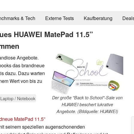
nchmarks & Tech
Externe Tests
Kaufberatung
Deal
eues HUAWEI MatePad 11.5”
ommen
randiose Angebote.
ebooks das brandneue
is dazu. Dazu warten
inem Wert von bis zu
Der große "Back to School"-Sale von
Laptop / Notebook
HUAWEI beschert lukrative
Angebote. (Bildquelle: HUAWEI)
dneue MatePad 11.5”
 mit seinem speziellen augenschonenden