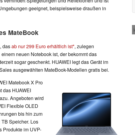
s verhindert Spiegelungen und Reflexionen und ist
en Umgebungen geeignet, beispielsweise draußen in
ines MateBook
, das
ab nur 299 Euro erhältlich ist
, zulegen
 einem neuen Notebook ist, der bekommt das
rzeit sogar geschenkt. HUAWEI legt das Gerät im
Sales ausgewählten MateBook-Modellen gratis bei.
AWEI Matebook X Pro
mmt das HUAWEI
azu. Angeboten wird
WEI Flexible OLED
hrungen bis hin zum
2 TB Speicher. Los
es Produkte im UVP-