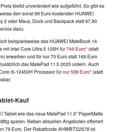
Preis bleibt unverändert wie aufgeführt. So gibt es
sweise den sonst 99 Euro kostenden HUAWEI
y 2 oder Maus, Dock und Backpack statt 97,90
tenlos dazu.
 sich beispielsweise das HUAWEI MateBook 14
a mit Intel Core Ultra 5 125H
für 749 Euro
(statt
o) erwerben und für nur 70 Euro statt 169 Euro
 zusätzlich das MatePad 11.5 2025 ordern. Auch
 Core i5-12450H Prozessor
für nur 599 Euro
(statt
ösbar.
ablet-Kauf
I Tablet wie das neue MatePad 11.5” PaperMatte
räftig sparen. Neben aktuellen Angeboten offeriert
von 79 Euro. Der Rabattcode
AHWBTS2579
ist