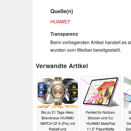
Quelle(n)
HUAWEI
Transparenz
Beim vorliegenden Artikel handelt es si
wurden vom Werber bereitgestellt.
Verwandte Artikel
Bis zu 21 Tage Akku:
Perfekt für Notizen,
S
Brandneue HUAWEI
Skizzen und Co:
a
WATCH GT 6 (Pro) mit
HUAWEI MatePad
De
Rabatt und
11,5” PaperMatte
Sal