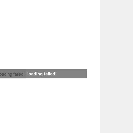
loading failed!
loading failed!