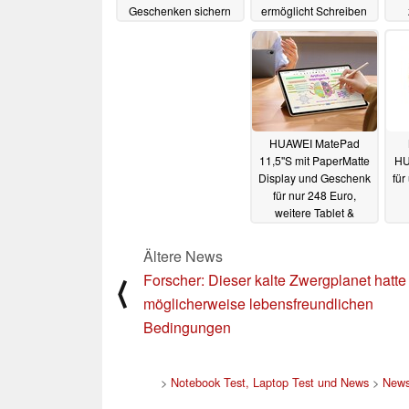
Geschenken sichern
ermöglicht Schreiben
(Ad)
wie auf Papier (Ad)
19.09.2025
11.09.2025
HUAWEI MatePad
11,5''S mit PaperMatte
HU
Display und Geschenk
für
für nur 248 Euro,
weitere Tablet &
Laptop Deals (Ad)
B
21.07.2025
Ältere News
Forscher: Dieser kalte Zwergplanet hatte
⟨
möglicherweise lebensfreundlichen
Bedingungen
>
Notebook Test, Laptop Test und News
>
New