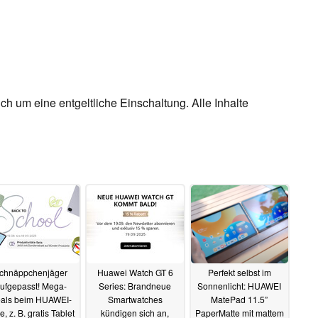
ch um eine entgeltliche Einschaltung. Alle Inhalte
chnäppchenjäger
Huawei Watch GT 6
Perfekt selbst im
ufgepasst! Mega-
Series: Brandneue
Sonnenlicht: HUAWEI
als beim HUAWEI-
Smartwatches
MatePad 11.5”
e, z. B. gratis Tablet
kündigen sich an,
PaperMatte mit mattem