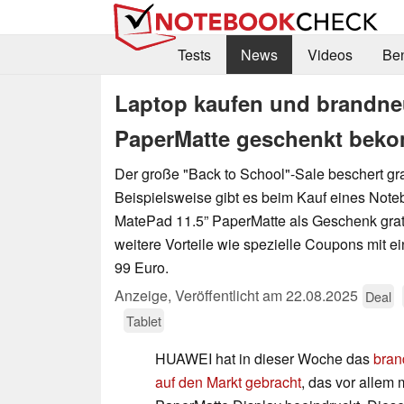
Tests
News
Videos
Be
Laptop kaufen und brandn
PaperMatte geschenkt bek
Der große "Back to School"-Sale beschert g
Beispielsweise gibt es beim Kauf eines Not
MatePad 11.5” PaperMatte als Geschenk grat
weitere Vorteile wie spezielle Coupons mit e
99 Euro.
Anzeige
,
Veröffentlicht am
22.08.2025
Deal
Tablet
HUAWEI hat in dieser Woche das
bran
auf den Markt gebracht
, das vor allem