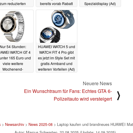
zum reduzierten
bereits vorab Rabatt
Spezialdisplay (Ad)
Notebook (Ad)
sichern
21.08.2025
19.08.2025
04.09.2025
Nur 54 Stunden:
HUAWEI WATCH 5 und
AWEI WATCH GT 4
WATCH FIT 4 Pro gibt
 unter 165 Euro und
es jetzt im Style Set mit
viele weitere
gratis Armband und
Wochenend-
weiteren Vorteilen (Ad)
litzangebote (Ad)
04.07.2025
18.07.2025
Neuere News
Ein Wunschtraum für Fans: Echtes GTA 6-
⟩
Polizeitauto wird versteigert
s
>
Newsarchiv
>
News 2025-08
> Laptop kaufen und brandneues HUAWEI Mat
Autor: Marcus Schwarten, 22.08.2025 (Update: 14.09.2025)