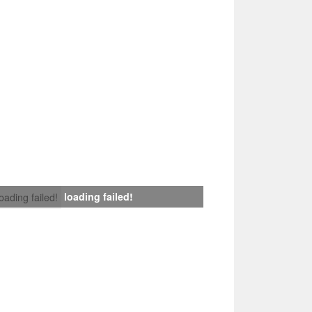
loading failed!
loading failed!