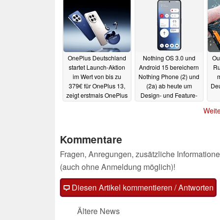
OnePlus Deutschland
Nothing OS 3.0 und
Ou
startet Launch-Aktion
Android 15 bereichern
Ru
im Wert von bis zu
Nothing Phone (2) und
m
379€ für OnePlus 13,
(2a) ab heute um
Deu
zeigt erstmals OnePlus
Design- und Feature-
13R
Upgrades
18.12.2024
18.12.2024
Weite
Kommentare
Fragen, Anregungen, zusätzliche Informatione
(auch ohne Anmeldung möglich)!
Diesen Artikel kommentieren / Antworten
Ältere News