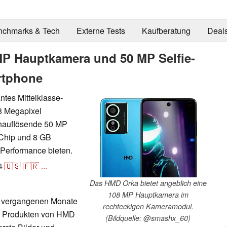
nchmarks & Tech
Externe Tests
Kaufberatung
Deal
MP Hauptkamera und 50 MP Selfie-
rtphone
ntes Mittelklasse-
08 Megapixel
chauflösende 50 MP
Chip und 8 GB
 Performance bieten.
4
🇺🇸
🇫🇷
...
Das HMD Orka bietet angeblich eine
108 MP Hauptkamera im
ie vergangenen Monate
rechteckigen Kameramodul.
en Produkten von HMD
(Bildquelle: @smashx_60)