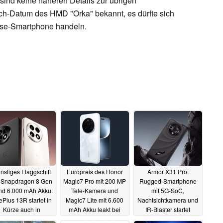
sind keine näheren Details zur übrigen
ch-Datum des HMD "Orka" bekannt, es dürfte sich
asse-Smartphone handeln.
nstiges Flaggschiff
Europreis des Honor
Armor X31 Pro:
 Snapdragon 8 Gen
Magic7 Pro mit 200 MP
Rugged-Smartphone
nd 6.000 mAh Akku:
Tele-Kamera und
mit 5G-SoC,
Plus 13R startet in
Magic7 Lite mit 6.600
Nachtsichtkamera und
Kürze auch in
mAh Akku leakt bei
IR-Blaster startet
utschland
Händler
günstig
20.12.2024
19.12.2024
18.12.2024