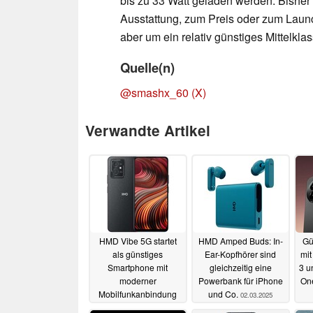
bis zu 33 Watt geladen werden. Bisher 
Ausstattung, zum Preis oder zum Laun
aber um ein relativ günstiges Mittelkl
Quelle(n)
@smashx_60 (X)
Verwandte Artikel
HMD Vibe 5G startet
HMD Amped Buds: In-
Gü
als günstiges
Ear-Kopfhörer sind
mit
Smartphone mit
gleichzeitig eine
3 u
moderner
Powerbank für iPhone
One
Mobilfunkanbindung
und Co.
02.03.2025
De
14.09.2025