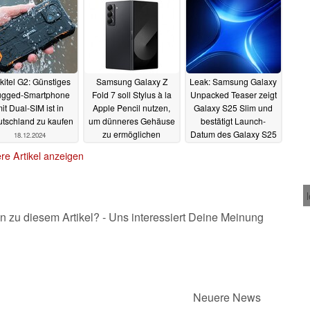
kitel G2: Günstiges
Samsung Galaxy Z
Leak: Samsung Galaxy
gged-Smartphone
Fold 7 soll Stylus à la
Unpacked Teaser zeigt
it Dual-SIM ist in
Apple Pencil nutzen,
Galaxy S25 Slim und
tschland zu kaufen
um dünneres Gehäuse
bestätigt Launch-
zu ermöglichen
Datum des Galaxy S25
18.12.2024
Ultra
18.12.2024
18.12.2024
re Artikel anzeigen
n zu diesem Artikel? - Uns interessiert Deine Meinung
Neuere News