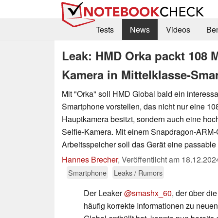
Tests
News
Videos
Be
Leak: HMD Orka packt 108 
Kamera in Mittelklasse-Sma
Mit "Orka" soll HMD Global bald ein interessa
Smartphone vorstellen, das nicht nur eine 1
Hauptkamera besitzt, sondern auch eine ho
Selfie-Kamera. Mit einem Snapdragon-ARM-
Arbeitsspeicher soll das Gerät eine passable
Hannes Brecher
,
Veröffentlicht am
18.12.202
Smartphone
Leaks / Rumors
Der Leaker
@smashx_60
, der über d
häufig korrekte Informationen zu neu