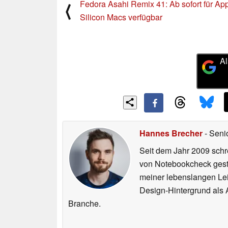
Fedora Asahi Remix 41: Ab sofort für Ap
⟨
Silicon Macs verfügbar
Al
Hannes Brecher
- Seni
Seit dem Jahr 2009 schre
von Notebookcheck gest
meiner lebenslangen Lei
Design-Hintergrund als A
Branche.