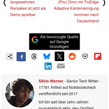
⟨
⟩
langersehnten
(Pro) Omni mit TruEdge
Remakes ist jetzt als
Adaptive Kantenreinigung
Demo spielbar
kommen nach
Deutschland
Als bevorzugte Quelle
auf Google
hinzufügen
Silvio Werner
- Senior Tech Writer
-
17781 Artikel auf Notebookcheck
veröffentlicht
seit 2017
Ich bin seit über zehn Jahren
journalistisch aktiv, den Großteil