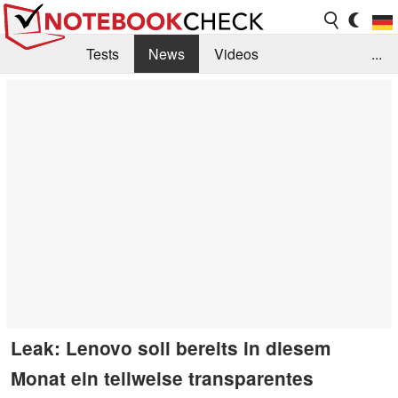
Tests
News
Videos
...
Benchmarks & Tech
Externe Tests
Kaufberatung
Deals
Suche
Jobs
Forum
Leak: Lenovo soll bereits in diesem
Monat ein teilweise transparentes