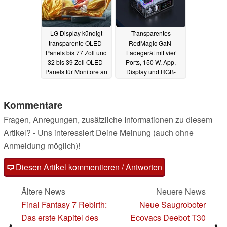
LG Display kündigt
Transparentes
transparente OLED-
RedMagic GaN-
Panels bis 77 Zoll und
Ladegerät mit vier
32 bis 39 Zoll OLED-
Ports, 150 W, App,
Panels für Monitore an
Display und RGB-
Effekten startet mit
04.09.2023
sattem Rabatt
08.08.2023
Kommentare
Fragen, Anregungen, zusätzliche Informationen zu diesem
Artikel? - Uns interessiert Deine Meinung (auch ohne
Anmeldung möglich)!
Diesen Artikel kommentieren / Antworten
Ältere News
Neuere News
Final Fantasy 7 Rebirth:
Neue Saugroboter
Das erste Kapitel des
Ecovacs Deebot T30