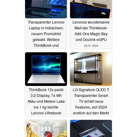
Transparenter Lenovo
Lenovos wundersame
Laptop in hübschem,
Welt der Thinkbook-
neuem Promobild
Add-Ons Magic Bay
geleakt. Weitere
und Oculink-eGPU
ThinkBook und
29.01.2024
ThinkPad-Neuheiten
am MWC
15.02.2024
ThinkBook 13x packt
LG Signature OLED T:
3:2-Display, 74 Wh
Transparenter Smart
Akku und Meteor Lake
TV erhält neue
ins 1 kg leichte
Features, soll 2024
Lenovo-Ultrabook
endlich auf den Markt
kommen
09.01.2024
08.01.2024